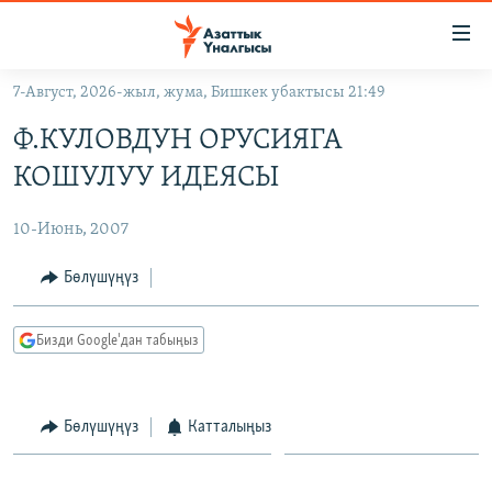
Линктер
Мазмунга
өтүңүз
7-Август, 2026-жыл, жума, Бишкек убактысы 21:49
Навигацияга
ЖАҢЫЛЫКТАР
өтүңүз
Ф.КУЛОВДУН ОРУСИЯГА
КЫРГЫЗСТАН
Издөөгө
КОШУЛУУ ИДЕЯСЫ
салыңыз
ДҮЙНӨ
КЫРГЫЗСТАН
10-Июнь, 2007
УКРАИНА
САЯСАТ
ДҮЙНӨ
АТАЙЫН ИЛИКТӨӨ
ЭКОНОМИКА
БОРБОР АЗИЯ
Бөлүшүңүз
ТВ ПРОГРАММАЛАР
МАДАНИЯТ
Бизди Google'дан табыңыз
ПОДКАСТ
БҮГҮН АЗАТТЫКТА
ӨЗГӨЧӨ ПИКИР
ЭКСПЕРТТЕР ТАЛДАЙТ
Бөлүшүңүз
Катталыңыз
БИЗ ЖАНА ДҮЙНӨ
Русский
ДАНИСТЕ