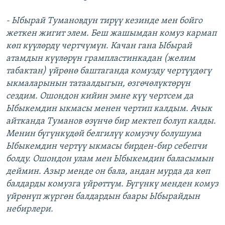
- Ыбырай Тумановдун тирүү кезинде мен бойго
жеткен жигит элем. Беш жашымдан комуз кармап
көп күүлөрдү чертчүмүн. Качан гана Ыбырай
атамдын күүлөрүн грампластинкадан (желим
табактан) үйрөнө баштаганда комузду чертүүдөгү
ыкмаларынын татаалдыгын, өзгөчөлүктөрүн
сездим. Ошондон кийин эмне күү чертсем да
Ыбыкемдин ыкмасы менен чертип калдым. Ачык
айтканда Туманов өзүнчө бир мектеп болуп калды.
Менин бүгүнкүдөй белгилүү комузчу болушума
Ыбыкемдин чертүү ыкмасы бирден-бир себепчи
болду. Ошондон улам мен Ыбыкемдин баласымын
деймин. Азыр менде он бала, андан мурда да көп
балдарды комузга үйрөттүм. Бүгүнкү менден комуз
үйрөнүп жүргөн балдардын баары Ыбырайдын
небирлери.