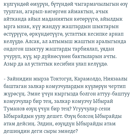
күлгүндөй өмүрүн, бүтүндөй чыгармачылыгын өзү
туулган, агарып-көгөргөн аймактын, ачык
айтканда айыл маданиятын көтөрүүгө, айылдык
ырга ынак, күү жандуу жаштардын шыктарын
өстүрүүгө, өркүндөтүүгө, устаттык кесипке арнап
келүүдө. Алсак, ал алтымыш жаштын аралыгында
ондогон шыктуу жаштарды тарбиялап, уядан
учуруп, күү, ыр дүйнөсүнөн бактыларын ачты.
Азыр да ал устаттык кесибин улап келүүдө.
- Зайнидин мырза Токтогул, Карамолдо, Ниязаалы
баштаган залкар комузчулардын күүлөрүн чертип
жүрөсүң. Эмне үчүн кыргызда болгон аттуу-баштуу
комузчулар бир тең, залкар комузчу Ыбырай
Туманов өзүң үчүн бир тең? Угуучулар сени
Ыбырайдын уулу дешет. Өзүң болсоң Ыбырайды
атам дейсиң. Элдин, өзүңдүн Ыбырайды атам
дешиңдин деги сыры эмнеде?