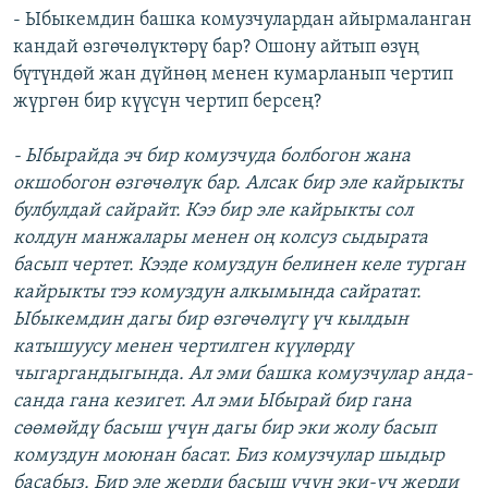
- Ыбыкемдин башка комузчулардан айырмаланган
кандай өзгөчөлүктөрү бар? Ошону айтып өзүң
бүтүндөй жан дүйнөң менен кумарланып чертип
жүргөн бир күүсүн чертип берсең?
- Ыбырайда эч бир комузчуда болбогон жана
окшобогон өзгөчөлүк бар. Алсак бир эле кайрыкты
булбулдай сайрайт. Кээ бир эле кайрыкты сол
колдун манжалары менен оң колсуз сыдырата
басып чертет. Кээде комуздун белинен келе турган
кайрыкты тээ комуздун алкымында сайратат.
Ыбыкемдин дагы бир өзгөчөлүгү үч кылдын
катышуусу менен чертилген күүлөрдү
чыгаргандыгында. Ал эми башка комузчулар анда-
санда гана кезигет. Ал эми Ыбырай бир гана
сөөмөйдү басыш үчүн дагы бир эки жолу басып
комуздун моюнан басат. Биз комузчулар шыдыр
басабыз. Бир эле жерди басыш үчүн эки-үч жерди