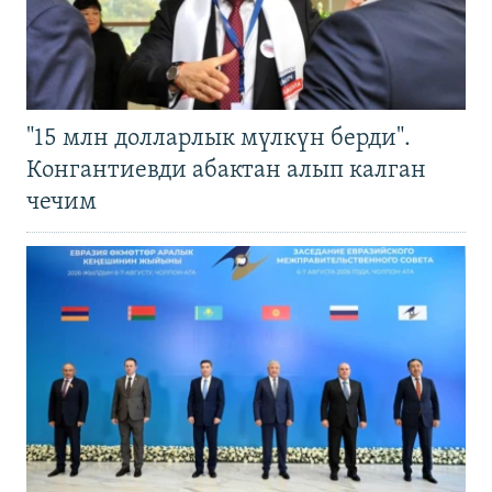
"15 млн долларлык мүлкүн берди".
Конгантиевди абактан алып калган
чечим