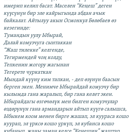
имерип келип басат. Маселен “Кеңеш” деген
күүсүнүн бир эле кайрыгында абдан ачык
байкалат. Айтылуу акын Осмонкул Бөлөбаев өз
кезегинде:
Тумандын уулу Ыбырай,
Далай комузчуга сынтаккан
“Жаш тилекке” келгенде,
Тегирмендей чоң колду,
Тепкенин жогору жагынан
Тегерете чуркаткан
Мындай күүнү ким тапкан, - деп өзүнүн баасын
берген экен. Менимче Ыбырайдай комузчу бир
кылымда гана жаралып, бир гана келет экен.
Ыбырайдагы өзгөчөлүк мен билген комузчулар
өздөрүнүн гана армандарын айтып күүгө салышса,
Ыбыкем коом менен бирге жашап, эл куураса кошо
куурап, эл үрксө кошо үркүп, эл кубанса кошо
кубанып, жаңы заман келсе “Кеңешин” жаштар