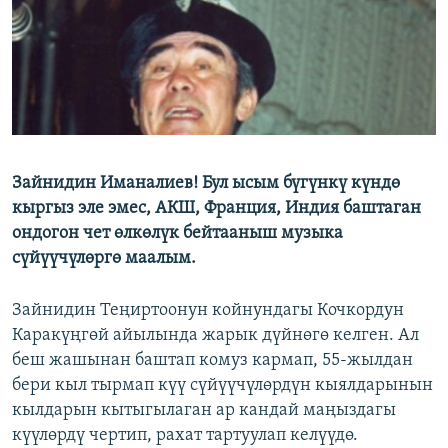
ОНЛАЙН ШЕРИНЕ
ЭЖЕ-СИҢДИЛЕР
АЗАТТЫК+
ЫҢГАЙСЫЗ СУРООЛОР
ЭЕ/АРнун бардык сайттары
Зайнидин Иманалиев! Бул ысым бүгүнкү күндө
кыргыз эле эмес, АКШ, Франция, Индия баштаган
ондогон чет өлкөлүк бейтааныш музыка
сүйүүчүлөргө маалым.
Зайнидин Теңиртоонун койнундагы Кочкордун
Каракүңгөй айылында жарык дүйнөгө келген. Ал
беш жашынан баштап комуз кармап, 55-жылдан
бери кыл тырмап күү сүйүүчүлөрдүн кыялдарынын
кылдарын кытыгылаган ар кандай маңыздагы
күүлөрдү чертип, рахат тартуулап келүүдө.