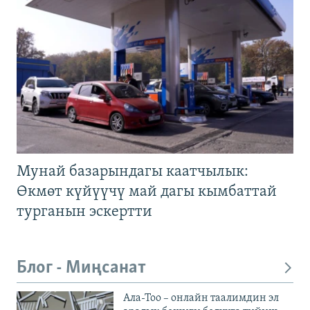
Мунай базарындагы каатчылык:
Өкмөт күйүүчү май дагы кымбаттай
турганын эскертти
Блог - Миңсанат
Ала-Тоо – онлайн таалимдин эл