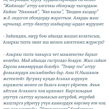
“Жайлоодо” аттуу алгачкы обонумду чыгардым.
Кийин “Накинай”, “Көл кызы”, “Биздин кыздар”
ж.б. ондогон обондорду жараттым. Аларды жаш
ырчылар, аттуу-баштуу шайырлар ырдап жүрүшөт.
- Зайнидин, өмүр бою айылда жашап келатасың.
Азыркы тапта эмне иш менен алектенип жүрөсүң?
- Азыркы тапта чакырса чет мамлекетке барып
келебиз. Май айында гастролдо болдук. Жыл сайын
Европа өлкөлөрүндө болобуз. “Теңир тоо” аттуу
фольклордук ансамблибиз бар. Аны Н.Нышанов
жетектейт. Бүгүнкү күндө Агахан корунун
каражаты менен он балага комуз үйрөтөм. Ачык
айтсам Агаханга чоң ырахмат. Кыргызыдын
улуттук салттуу музыкасын өлтүрбөй, өчүрбөй
жаштарга үйрөтүү үчүн камкордук көргөнү өтө чоң