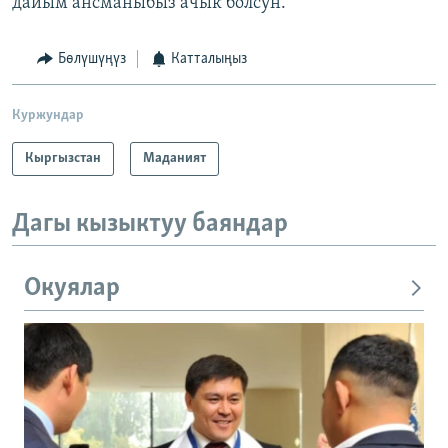
дайым ансманыбыз ачык болсун.
Бөлүшүңүз
Катталыңыз
Куржундар
Кыргызстан
Маданият
Дагы кызыктуу баяндар
Окуялар