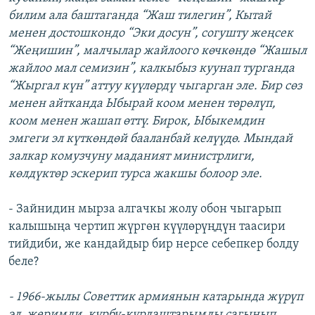
билим ала баштаганда “Жаш тилегин”, Кытай
менен достошкондо “Эки досун”, согушту жеңсек
“Жеңишин”, малчылар жайлоого көчкөндө “Жашыл
жайлоо мал семизин”, калкыбыз куунап турганда
“Жыргал күн” аттуу күүлөрдү чыгарган эле. Бир сөз
менен айтканда Ыбырай коом менен төрөлүп,
коом менен жашап өттү. Бирок, Ыбыкемдин
эмгеги эл күткөндөй бааланбай келүүдө. Мындай
залкар комузчуну маданият министрлиги,
көлдүктөр эскерип турса жакшы болоор эле.
- Зайнидин мырза алгачкы жолу обон чыгарып
калышыңа чертип жүргөн күүлөрүңдүн таасири
тийдиби, же кандайдыр бир нерсе себепкер болду
беле?
- 1966-жылы Советтик армиянын катарында жүрүп
эл, жеримди, курбу-курдаштарымды сагынып