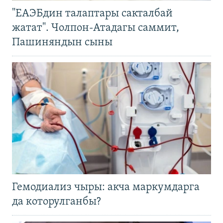
"ЕАЭБдин талаптары сакталбай
жатат". Чолпон-Атадагы саммит,
Пашиняндын сыны
Гемодиализ чыры: акча маркумдарга
да которулганбы?