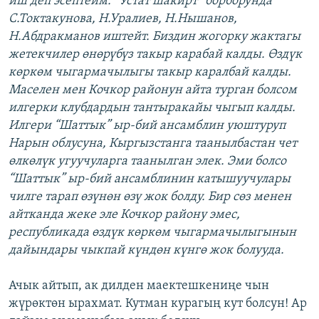
иш деп эсептейм. “Устат шакирт” борборунда
С.Токтакунова, Н.Уралиев, Н.Нышанов,
Н.Абдракманов иштейт. Биздин жогорку жактагы
жетекчилер өнөрүбүз такыр карабай калды. Өздүк
көркөм чыгармачылыгы такыр каралбай калды.
Маселен мен Кочкор районун айта турган болсом
илгерки клубдардын тантыракайы чыгып калды.
Илгери “Шаттык” ыр-бий ансамблин уюштуруп
Нарын облусуна, Кыргызстанга таанылбастан чет
өлкөлүк угуучуларга таанылган элек. Эми болсо
“Шаттык” ыр-бий ансамблинин катышуучулары
чилге тарап өзүнөн өзү жок болду. Бир сөз менен
айтканда жеке эле Кочкор району эмес,
республикада өздүк көркөм чыгармачылыгынын
дайындары чыкпай күндөн күнгө жок болууда.
Ачык айтып, ак дилден маектешкениңе чын
жүрөктөн ырахмат. Кутман курагың кут болсун! Ар