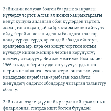
Зайнидин комузда болгон баардык жанрдагы
күүлөрдү чертет. Алсак ал жеңил кайрыктардагы
көңүл кушуна айланган обон күүлөрдөн тартып,
жалаң гана карандай кайрыктары менен айтуучу
ойду, берейин деген идеяны баяндаган залкар,
колду түркүн түрдө, ар кандай абалда ойнотуп,
араларына ыр, кара сөз кошуп черткен айтым
күүлөрдү ийине жеткире черткен көрүнүктүү
комузчу-аткаруучу. Бир эле мезгилде Иманалиев
1966-жылдан бери жүздөгөн угуучулардын жан
шеригине айланган өскөн жери, өнгөн эли, улан-
кыздардын карыбаган-арыбаган махабаты
жөнүндөгү ондогон обондорду чыгарган таланттуу
обончу.
Зайнидин өзү теңдүү шайырлардан айырмаланып
филармония, театрда иштебестен бүтүндөй