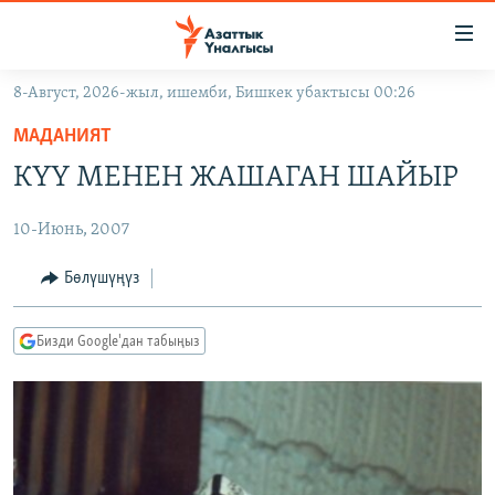
Линктер
Мазмунга
өтүңүз
8-Август, 2026-жыл, ишемби, Бишкек убактысы 00:26
Навигацияга
ЖАҢЫЛЫКТАР
өтүңүз
МАДАНИЯТ
КЫРГЫЗСТАН
Издөөгө
КҮҮ МЕНЕН ЖАШАГАН ШАЙЫР
салыңыз
ДҮЙНӨ
КЫРГЫЗСТАН
10-Июнь, 2007
УКРАИНА
САЯСАТ
ДҮЙНӨ
АТАЙЫН ИЛИКТӨӨ
ЭКОНОМИКА
БОРБОР АЗИЯ
Бөлүшүңүз
ТВ ПРОГРАММАЛАР
МАДАНИЯТ
Бизди Google'дан табыңыз
ПОДКАСТ
БҮГҮН АЗАТТЫКТА
ӨЗГӨЧӨ ПИКИР
ЭКСПЕРТТЕР ТАЛДАЙТ
БИЗ ЖАНА ДҮЙНӨ
Русский
ДАНИСТЕ