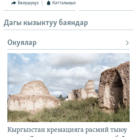
Бөлүшүңүз
Катталыңыз
Дагы кызыктуу баяндар
Окуялар
Кыргызстан кремацияга расмий тыюу