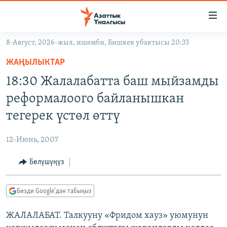
Линктер
Мазмунга
өтүңүз
8-Август, 2026-жыл, ишемби, Бишкек убактысы 20:33
Навигацияга
ЖАҢЫЛЫКТАР
өтүңүз
ЖАҢЫЛЫКТАР
КЫРГЫЗСТАН
Издөөгө
18:30 Жалалабатта баш мыйзамды
салыңыз
ДҮЙНӨ
КЫРГЫЗСТАН
реформалоого байланышкан
УКРАИНА
САЯСАТ
ДҮЙНӨ
тегерек үстөл өттү
АТАЙЫН ИЛИКТӨӨ
ЭКОНОМИКА
БОРБОР АЗИЯ
12-Июнь, 2007
ТВ ПРОГРАММАЛАР
МАДАНИЯТ
Бөлүшүңүз
ПОДКАСТ
БҮГҮН АЗАТТЫКТА
ӨЗГӨЧӨ ПИКИР
ЭКСПЕРТТЕР ТАЛДАЙТ
Бизди Google'дан табыңыз
БИЗ ЖАНА ДҮЙНӨ
Русский
ЖАЛАЛАБАТ. Талкууну «Фридом хауз» уюмунун
ДАНИСТЕ