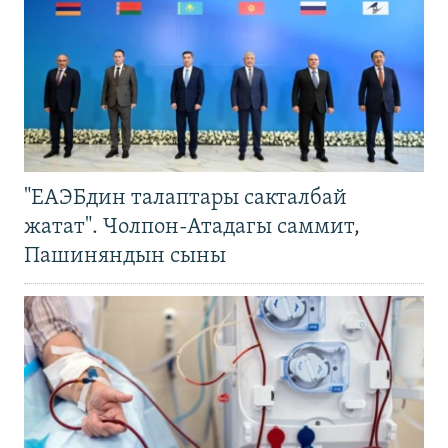
"ЕАЭБдин талаптары сакталбай
жатат". Чолпон-Атадагы саммит,
Пашиняндын сыны