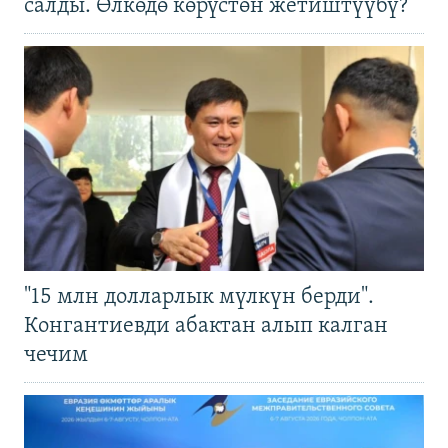
салды. Өлкөдө көрүстөн жетиштүүбү?
"15 млн долларлык мүлкүн берди".
Конгантиевди абактан алып калган
чечим