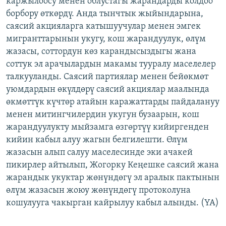
каржылоосу менен облустагы жарандарды колдоо
ОНЛАЙН ШЕРИНЕ
ЭЖЕ-СИҢДИЛЕР
борбору өткөрдү. Анда тынчтык жыйындарына,
саясий акцияларга катышуучулар менен эмгек
АЗАТТЫК+
мигранттарынын укугу, кош жарандуулук, өлүм
ЫҢГАЙСЫЗ СУРООЛОР
жазасы, соттордун көз карандысыздыгы жана
соттук эл арачылардын макамы тууралу маселелер
талкууланды. Саясий партиялар менен бейөкмөт
ЭЕ/АРнун бардык сайттары
уюмдардын өкүлдөрү саясий акциялар маалында
өкмөттүк күчтөр атайын каражаттарды пайдалануу
менен митингчилердин укугун бузаарын, кош
жарандуулукту мыйзамга өзгөртүү кийиргенден
кийин кабыл алуу жагын белгилешти. Өлүм
жазасын алып салуу маселесинде эки ачакей
пикирлер айтылып, Жогорку Кеңешке саясий жана
жарандык укуктар жөнүндөгү эл аралык пактынын
өлүм жазасын жоюу жөнүндөгү протоколуна
кошулууга чакырган кайрылуу кабыл алынды. (YA)