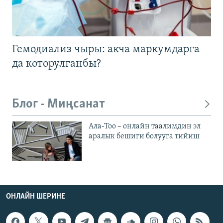
Гемодиализ чыры: акча маркумдарга
да которулганбы?
Блог - Миңсанат
Ала-Тоо – онлайн таалимдин эл
аралык бешиги болууга тийиш
ОНЛАЙН ШЕРИНЕ