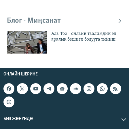
Блог - Миңсанат
Ала-Тоо – онлайн таалимдин эл
аралык бешиги болууга тийиш
ОНЛАЙН ШЕРИНЕ
БИЗ ЖӨНҮНДӨ