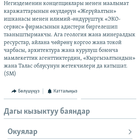
Негиздеменин концепциялары менен маалымат
ОНЛАЙН ШЕРИНЕ
ЭЖЕ-СИҢДИЛЕР
каражаттарынын өкүлдөрүн «Жерүйалтын»
АЗАТТЫК+
ишканасы менен илимий-өндүрүштүк «ЭКО-
сервис» фирмасынын адистери биргелешип
ЫҢГАЙСЫЗ СУРООЛОР
тааныштырмакчы. Ага геология жана минералдык
ресурстар, айлана чөйрөнү коргоо жана токой
ЭЕ/АРнун бардык сайттары
чарбасы, архитектура жана курулуш боюнча
мамлекеттик агенттиктердин, «Кыргызалтындын»
жана Талас облусунун жетекчилери да катышат.
(SM)
Бөлүшүңүз
Катталыңыз
Дагы кызыктуу баяндар
Окуялар