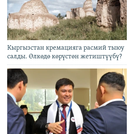
Кыргызстан кремацияга расмий тыюу
салды. Өлкөдө көрүстөн жетиштүүбү?