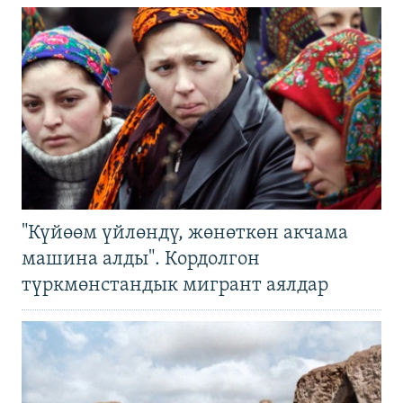
"Күйөөм үйлөндү, жөнөткөн акчама
машина алды". Кордолгон
түркмөнстандык мигрант аялдар