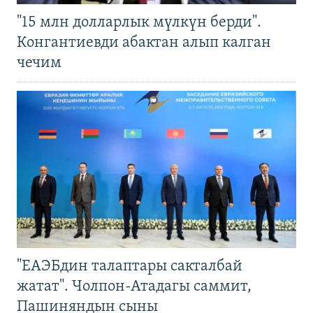
"15 млн долларлык мүлкүн берди".
Конгантиевди абактан алып калган
чечим
"ЕАЭБдин талаптары сакталбай
жатат". Чолпон-Атадагы саммит,
Пашиняндын сыны