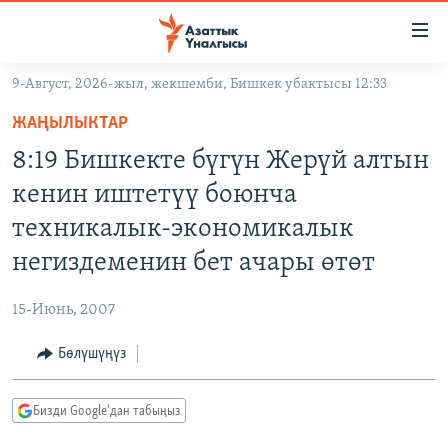
Линктер
Мазмунга
өтүңүз
9-Август, 2026-жыл, жекшемби, Бишкек убактысы 12:33
Навигацияга
ЖАҢЫЛЫКТАР
өтүңүз
ЖАҢЫЛЫКТАР
КЫРГЫЗСТАН
Издөөгө
8:19 Бишкекте бүгүн Жерүй алтын
салыңыз
ДҮЙНӨ
КЫРГЫЗСТАН
кенин иштетүү боюнча
УКРАИНА
САЯСАТ
ДҮЙНӨ
техникалык-экономикалык
АТАЙЫН ИЛИКТӨӨ
ЭКОНОМИКА
БОРБОР АЗИЯ
негиздеменин бет ачары өтөт
ТВ ПРОГРАММАЛАР
МАДАНИЯТ
15-Июнь, 2007
ПОДКАСТ
БҮГҮН АЗАТТЫКТА
Бөлүшүңүз
ӨЗГӨЧӨ ПИКИР
ЭКСПЕРТТЕР ТАЛДАЙТ
БИЗ ЖАНА ДҮЙНӨ
Русский
Бизди Google'дан табыңыз
ДАНИСТЕ