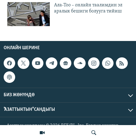
Ала-Тоо – онлайн таалимдин эл
аралык бешиги болууга тийиш
ОНЛАЙН ШЕРИНЕ
БИЗ ЖӨНҮНДӨ
"АЗАТТЫКТЫН" САНДЫГЫ
Азаттык үналгысы © 2026 RFE/RL, Inc. Бардык укуктар
корголгон.