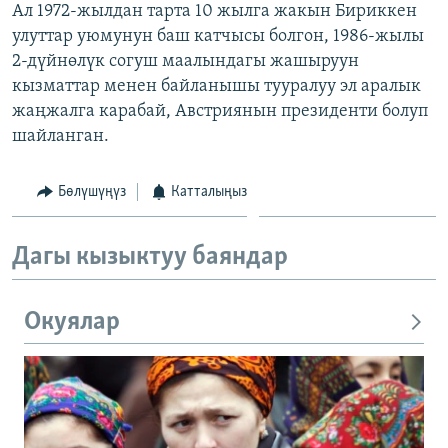
Ал 1972-жылдан тарта 10 жылга жакын Бириккен
ОНЛАЙН ШЕРИНЕ
ЭЖЕ-СИҢДИЛЕР
улуттар уюмунун баш катчысы болгон, 1986-жылы
АЗАТТЫК+
2-дүйнөлүк согуш маалындагы жашыруун
кызматтар менен байланышы тууралуу эл аралык
ЫҢГАЙСЫЗ СУРООЛОР
жаңжалга карабай, Австриянын президенти болуп
шайланган.
ЭЕ/АРнун бардык сайттары
Бөлүшүңүз
Катталыңыз
Дагы кызыктуу баяндар
Окуялар