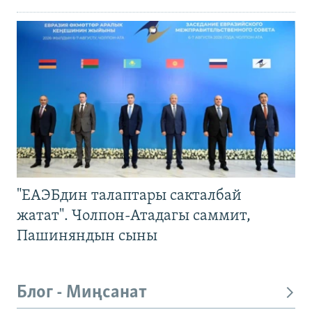
"ЕАЭБдин талаптары сакталбай
жатат". Чолпон-Атадагы саммит,
Пашиняндын сыны
Блог - Миңсанат