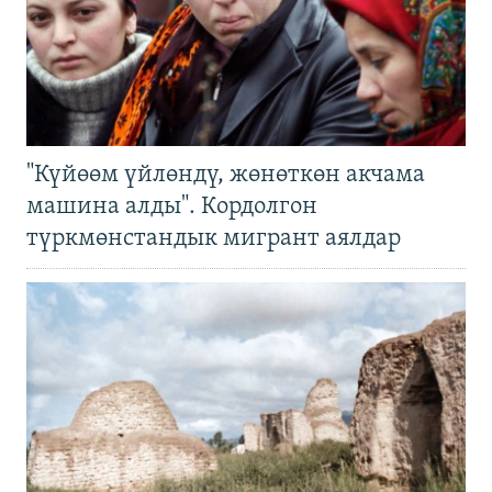
"Күйөөм үйлөндү, жөнөткөн акчама
машина алды". Кордолгон
түркмөнстандык мигрант аялдар