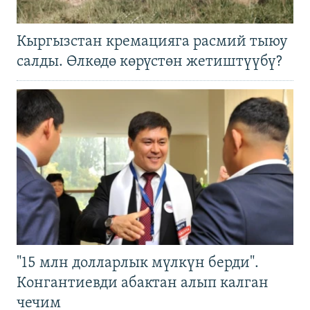
Кыргызстан кремацияга расмий тыюу
салды. Өлкөдө көрүстөн жетиштүүбү?
"15 млн долларлык мүлкүн берди".
Конгантиевди абактан алып калган
чечим