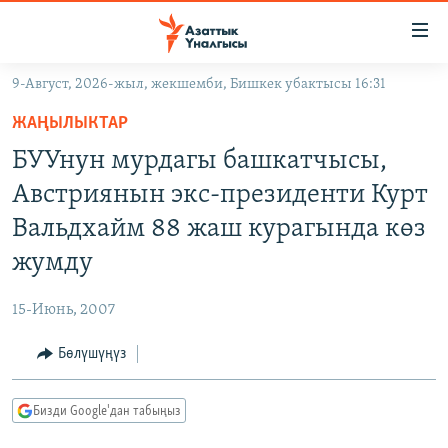
Линктер
Мазмунга
өтүңүз
9-Август, 2026-жыл, жекшемби, Бишкек убактысы 16:31
Навигацияга
ЖАҢЫЛЫКТАР
өтүңүз
ЖАҢЫЛЫКТАР
КЫРГЫЗСТАН
Издөөгө
БУУнун мурдагы башкатчысы,
салыңыз
ДҮЙНӨ
КЫРГЫЗСТАН
Австриянын экс-президенти Курт
УКРАИНА
САЯСАТ
ДҮЙНӨ
Вальдхайм 88 жаш курагында көз
АТАЙЫН ИЛИКТӨӨ
ЭКОНОМИКА
БОРБОР АЗИЯ
жумду
ТВ ПРОГРАММАЛАР
МАДАНИЯТ
15-Июнь, 2007
ПОДКАСТ
БҮГҮН АЗАТТЫКТА
Бөлүшүңүз
ӨЗГӨЧӨ ПИКИР
ЭКСПЕРТТЕР ТАЛДАЙТ
БИЗ ЖАНА ДҮЙНӨ
Русский
Бизди Google'дан табыңыз
ДАНИСТЕ