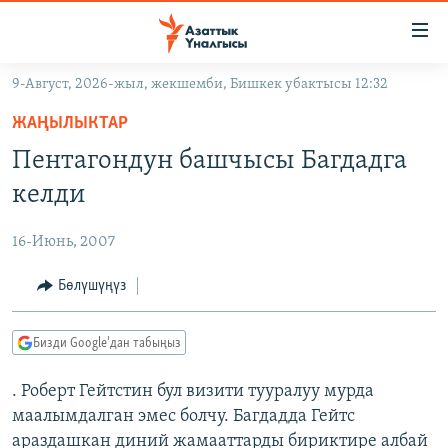
Линктер
Мазмунга
өтүңүз
9-Август, 2026-жыл, жекшемби, Бишкек убактысы 12:32
Навигацияга
ЖАҢЫЛЫКТАР
өтүңүз
ЖАҢЫЛЫКТАР
КЫРГЫЗСТАН
Издөөгө
Пентагондун башчысы Багдадга
салыңыз
ДҮЙНӨ
КЫРГЫЗСТАН
келди
УКРАИНА
САЯСАТ
ДҮЙНӨ
16-Июнь, 2007
АТАЙЫН ИЛИКТӨӨ
ЭКОНОМИКА
БОРБОР АЗИЯ
ТВ ПРОГРАММАЛАР
Бөлүшүңүз
МАДАНИЯТ
ПОДКАСТ
БҮГҮН АЗАТТЫКТА
Бизди Google'дан табыңыз
ӨЗГӨЧӨ ПИКИР
ЭКСПЕРТТЕР ТАЛДАЙТ
. Роберт Гейтстин бул визити тууралуу мурда
БИЗ ЖАНА ДҮЙНӨ
Русский
маалымдалган эмес болчу. Багдадда Гейтс
ДАНИСТЕ
араздашкан диний жамааттарды бириктире албай