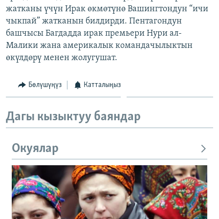
жатканы үчүн Ирак өкмөтүнө Вашингтондун “ичи
ОНЛАЙН ШЕРИНЕ
ЭЖЕ-СИҢДИЛЕР
чыкпай” жатканын билдирди. Пентагондун
АЗАТТЫК+
башчысы Багдадда ирак премьери Нури ал-
ЫҢГАЙСЫЗ СУРООЛОР
Малики жана америкалык командачылыктын
өкүлдөрү менен жолугушат.
ЭЕ/АРнун бардык сайттары
Бөлүшүңүз
Катталыңыз
Дагы кызыктуу баяндар
Окуялар