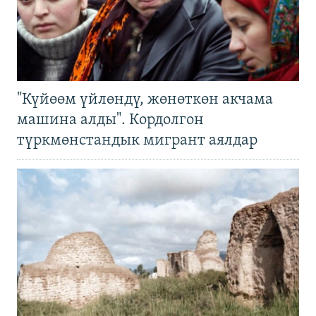
"Күйөөм үйлөндү, жөнөткөн акчама
машина алды". Кордолгон
түркмөнстандык мигрант аялдар