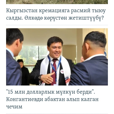
Кыргызстан кремацияга расмий тыюу
салды. Өлкөдө көрүстөн жетиштүүбү?
"15 млн долларлык мүлкүн берди".
Конгантиевди абактан алып калган
чечим