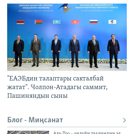
"ЕАЭБдин талаптары сакталбай
жатат". Чолпон-Атадагы саммит,
Пашиняндын сыны
Блог - Миңсанат
Ала-Тоо – онлайн таалимдин эл