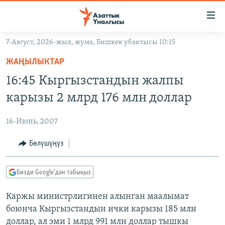
Линктер
Мазмунга
өтүңүз
7-Август, 2026-жыл, жума, Бишкек убактысы 10:15
Навигацияга
ЖАҢЫЛЫКТАР
өтүңүз
ЖАҢЫЛЫКТАР
КЫРГЫЗСТАН
Издөөгө
16:45 Кыргызстандын жалпы
салыңыз
ДҮЙНӨ
КЫРГЫЗСТАН
карызы 2 млрд 176 млн доллар
УКРАИНА
САЯСАТ
ДҮЙНӨ
16-Июнь, 2007
АТАЙЫН ИЛИКТӨӨ
ЭКОНОМИКА
БОРБОР АЗИЯ
ТВ ПРОГРАММАЛАР
Бөлүшүңүз
МАДАНИЯТ
ПОДКАСТ
БҮГҮН АЗАТТЫКТА
Бизди Google'дан табыңыз
ӨЗГӨЧӨ ПИКИР
ЭКСПЕРТТЕР ТАЛДАЙТ
Каржы министрлигинен алынган маалымат
БИЗ ЖАНА ДҮЙНӨ
Русский
боюнча Кыргызстандын ички карызы 185 млн
ДАНИСТЕ
доллар, ал эми 1 млрд 991 млн доллар тышкы