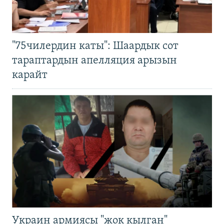
"75чилердин каты": Шаардык сот
тараптардын апелляция арызын
карайт
Украин армиясы "жок кылган"