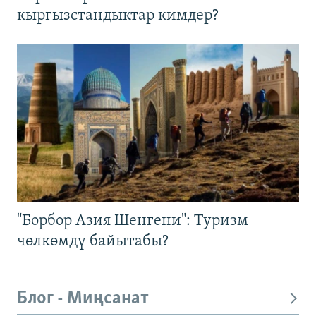
кыргызстандыктар кимдер?
"Борбор Азия Шенгени": Туризм
чөлкөмдү байытабы?
Блог - Миңсанат