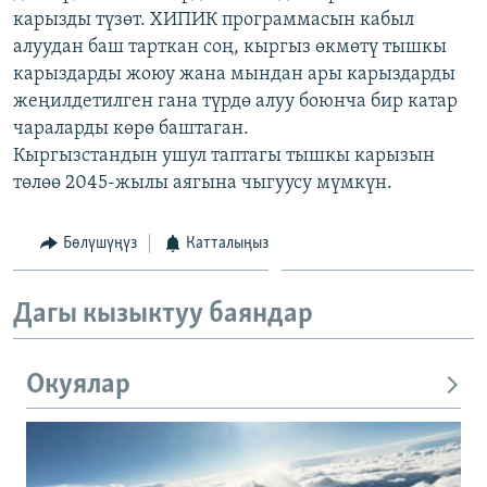
карызды түзөт. ХИПИК программасын кабыл
ОНЛАЙН ШЕРИНЕ
ЭЖЕ-СИҢДИЛЕР
алуудан баш тарткан соң, кыргыз өкмөтү тышкы
АЗАТТЫК+
карыздарды жоюу жана мындан ары карыздарды
ЫҢГАЙСЫЗ СУРООЛОР
жеңилдетилген гана түрдө алуу боюнча бир катар
чараларды көрө баштаган.
Кыргызстандын ушул таптагы тышкы карызын
ЭЕ/АРнун бардык сайттары
төлөө 2045-жылы аягына чыгуусу мүмкүн.
Бөлүшүңүз
Катталыңыз
Дагы кызыктуу баяндар
Окуялар