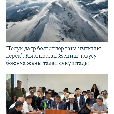
"Толук даяр болгондор гана чыгышы
керек". Кыргызстан Жеңиш чокусу
боюнча жаңы талап сунуштады