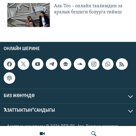
Ала-Тоо – онлайн таалимдин эл
аралык бешиги болууга тийиш
ОНЛАЙН ШЕРИНЕ
БИЗ ЖӨНҮНДӨ
"АЗАТТЫКТЫН" САНДЫГЫ
Азаттык үналгысы © 2026 RFE/RL, Inc. Бардык укуктар
корголгон.