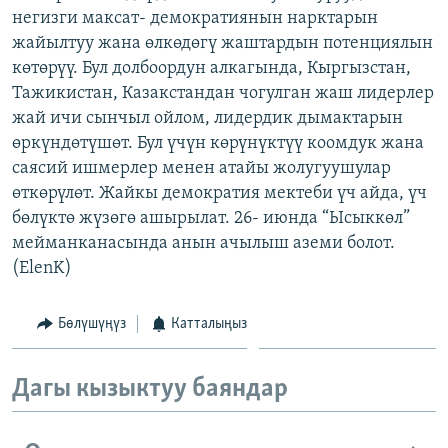
негизги максат- демократиянын нарктарын
ОНЛАЙН ШЕРИНЕ
ЭЖЕ-СИҢДИЛЕР
жайылтуу жана өлкөдөгү жаштардын потенциялын
АЗАТТЫК+
көтөрүү. Бул долбоордун алкагында, Кыргызстан,
ЫҢГАЙСЫЗ СУРООЛОР
Тажикистан, Казакстандан чогулган жаш лидерлер
жай ичи сынчыл ойлом, лидердик дымактарын
өркүндөтүшөт. Бул үчүн көрүнүктүү коомдук жана
ЭЕ/АРнун бардык сайттары
саясий ишмерлер менен атайы жолугуушулар
өткөрүлөт. Жайкы демократия мектеби үч айда, үч
бөлүктө жүзөгө ашырылат. 26- июнда “Ысыккөл”
мейманканасында анын ачылыш аземи болот.
(ElenK)
Бөлүшүңүз
Катталыңыз
Дагы кызыктуу баяндар