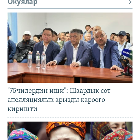
Окуялар
"75чилердин иши": Шаардык сот
апелляциялык арызды кароого
киришти