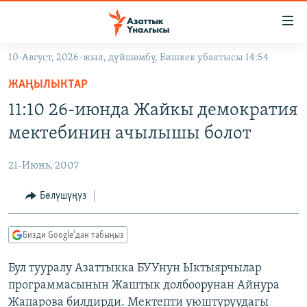
Линктер
Мазмунга
өтүңүз
10-Август, 2026-жыл, дүйшөмбү, Бишкек убактысы 14:54
Навигацияга
ЖАҢЫЛЫКТАР
өтүңүз
ЖАҢЫЛЫКТАР
КЫРГЫЗСТАН
Издөөгө
11:10 26-июнда Жайкы демократия
салыңыз
ДҮЙНӨ
КЫРГЫЗСТАН
мектебинин ачылышы болот
УКРАИНА
САЯСАТ
ДҮЙНӨ
21-Июнь, 2007
АТАЙЫН ИЛИКТӨӨ
ЭКОНОМИКА
БОРБОР АЗИЯ
ТВ ПРОГРАММАЛАР
Бөлүшүңүз
МАДАНИЯТ
ПОДКАСТ
БҮГҮН АЗАТТЫКТА
Бизди Google'дан табыңыз
ӨЗГӨЧӨ ПИКИР
ЭКСПЕРТТЕР ТАЛДАЙТ
Бул тууралу Азаттыкка БУУнун Ыктыярчылар
БИЗ ЖАНА ДҮЙНӨ
Русский
программасынын Жаштык долбоорунан Айнура
ДАНИСТЕ
Жапарова билдирди. Мектепти уюштуруудагы