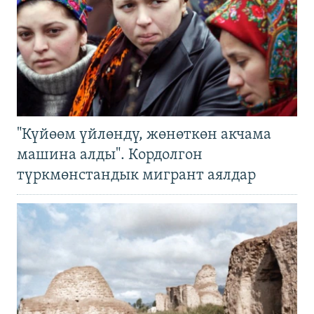
"Күйөөм үйлөндү, жөнөткөн акчама
машина алды". Кордолгон
түркмөнстандык мигрант аялдар