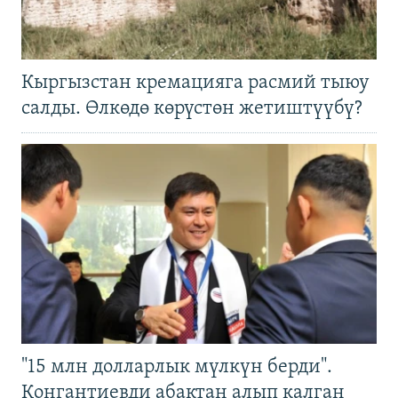
Кыргызстан кремацияга расмий тыюу
салды. Өлкөдө көрүстөн жетиштүүбү?
"15 млн долларлык мүлкүн берди".
Конгантиевди абактан алып калган