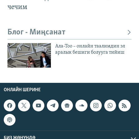
чечим
Блог - Миңсанат
Ала-Тоо – онлайн таалимдин эл
аралык бешиги болууга тийиш
ОНЛАЙН ШЕРИНЕ
БИЗ ЖӨНҮНДӨ