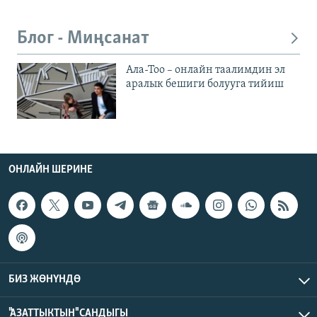
Блог - Миңсанат
Ала-Тоо – онлайн таалимдин эл
аралык бешиги болууга тийиш
ОНЛАЙН ШЕРИНЕ
БИЗ ЖӨНҮНДӨ
"АЗАТТЫКТЫН" САНДЫГЫ