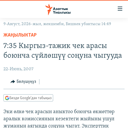
Линктер
Мазмунга
өтүңүз
9-Август, 2026-жыл, жекшемби, Бишкек убактысы 14:49
Навигацияга
ЖАҢЫЛЫКТАР
өтүңүз
ЖАҢЫЛЫКТАР
КЫРГЫЗСТАН
Издөөгө
7:35 Кыргыз-тажик чек арасы
салыңыз
ДҮЙНӨ
КЫРГЫЗСТАН
боюнча сүйлөшүү соңуна чыгууда
УКРАИНА
САЯСАТ
ДҮЙНӨ
22-Июнь, 2007
АТАЙЫН ИЛИКТӨӨ
ЭКОНОМИКА
БОРБОР АЗИЯ
ТВ ПРОГРАММАЛАР
Бөлүшүңүз
МАДАНИЯТ
ПОДКАСТ
БҮГҮН АЗАТТЫКТА
Бизди Google'дан табыңыз
ӨЗГӨЧӨ ПИКИР
ЭКСПЕРТТЕР ТАЛДАЙТ
Эки өлкө чек арасын аныктоо боюнча өкмөттөр
БИЗ ЖАНА ДҮЙНӨ
Русский
аралык комиссиянын кезектеги жыйыны ушул
ДАНИСТЕ
жуманын аягында соңуна чыгат. Эксперттик