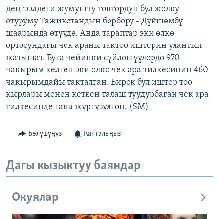
деңгээлдеги жумушчу топтордун бул жолку
ОНЛАЙН ШЕРИНЕ
ЭЖЕ-СИҢДИЛЕР
отуруму Тажикстандын борбору - Дүйшөмбү
АЗАТТЫК+
шаарында өтүүдө. Анда тараптар эки өлкө
ЫҢГАЙСЫЗ СУРООЛОР
ортосундагы чек араны тактоо иштерин улантып
жатышат. Буга чейинки сүйлөшүүлөрдө 970
чакырым келген эки өлкө чек ара тилкесинин 460
ЭЕ/АРнун бардык сайттары
чакырымдайы такталган. Бирок бул иштер тоо
кырлары менен кеткен талаш туудурбаган чек ара
тилкесинде гана жүргүзүлгөн. (SM)
Бөлүшүңүз
Катталыңыз
Дагы кызыктуу баяндар
Окуялар