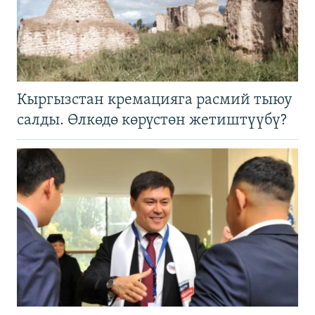
Кыргызстан кремацияга расмий тыюу
салды. Өлкөдө көрүстөн жетиштүүбү?