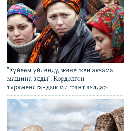
"Күйөөм үйлөндү, жөнөткөн акчама
машина алды". Кордолгон
түркмөнстандык мигрант аялдар