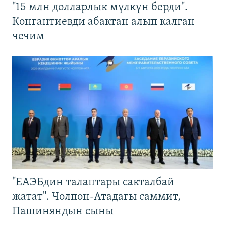
"15 млн долларлык мүлкүн берди".
Конгантиевди абактан алып калган
чечим
"ЕАЭБдин талаптары сакталбай
жатат". Чолпон-Атадагы саммит,
Пашиняндын сыны