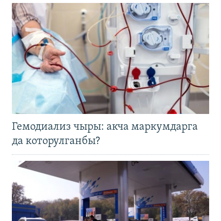
Гемодиализ чыры: акча маркумдарга
да которулганбы?