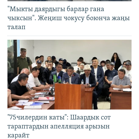
"Мыкты даярдыгы барлар гана
чыксын". Жеңиш чокусу боюнча жаңы
талап
"75чилердин каты": Шаардык сот
тараптардын апелляция арызын
карайт