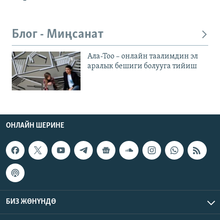
Блог - Миңсанат
Ала-Тоо – онлайн таалимдин эл
аралык бешиги болууга тийиш
ОНЛАЙН ШЕРИНЕ
БИЗ ЖӨНҮНДӨ