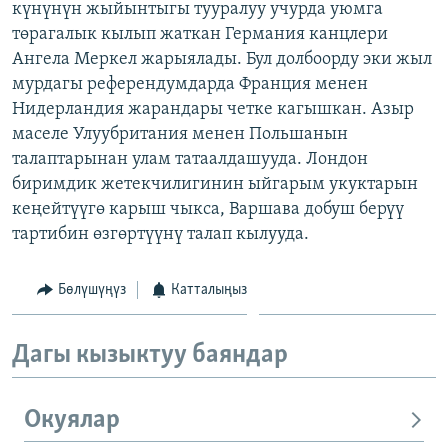
күнүнүн жыйынтыгы тууралуу учурда уюмга
ОНЛАЙН ШЕРИНЕ
ЭЖЕ-СИҢДИЛЕР
төрагалык кылып жаткан Германия канцлери
АЗАТТЫК+
Ангела Меркел жарыялады. Бул долбоорду эки жыл
мурдагы референдумдарда Франция менен
ЫҢГАЙСЫЗ СУРООЛОР
Нидерландия жарандары четке кагышкан. Азыр
маселе Улуубритания менен Польшанын
ЭЕ/АРнун бардык сайттары
талаптарынан улам татаалдашууда. Лондон
биримдик жетекчилигинин ыйгарым укуктарын
кеңейтүүгө карыш чыкса, Варшава добуш берүү
тартибин өзгөртүүнү талап кылууда.
Бөлүшүңүз
Катталыңыз
Дагы кызыктуу баяндар
Окуялар