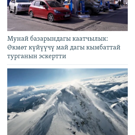
Мунай базарындагы каатчылык:
Өкмөт күйүүчү май дагы кымбаттай
турганын эскертти