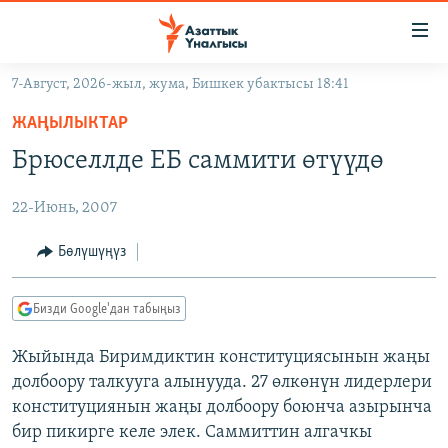
Линктер
Мазмунга
өтүңүз
7-Август, 2026-жыл, жума, Бишкек убактысы 18:41
Навигацияга
ЖАҢЫЛЫКТАР
өтүңүз
ЖАҢЫЛЫКТАР
КЫРГЫЗСТАН
Издөөгө
Брюселлде ЕБ саммити өтүүдө
салыңыз
ДҮЙНӨ
КЫРГЫЗСТАН
22-Июнь, 2007
УКРАИНА
САЯСАТ
ДҮЙНӨ
АТАЙЫН ИЛИКТӨӨ
ЭКОНОМИКА
БОРБОР АЗИЯ
Бөлүшүңүз
ТВ ПРОГРАММАЛАР
МАДАНИЯТ
Бизди Google'дан табыңыз
ПОДКАСТ
БҮГҮН АЗАТТЫКТА
Жыйында Биримдиктин конституциясынын жаңы
ӨЗГӨЧӨ ПИКИР
ЭКСПЕРТТЕР ТАЛДАЙТ
долбоору талкууга алынууда. 27 өлкөнүн лидерлери
БИЗ ЖАНА ДҮЙНӨ
конституциянын жаңы долбоору боюнча азырынча
Русский
бир пикирге келе элек. Саммиттин алгачкы
ДАНИСТЕ