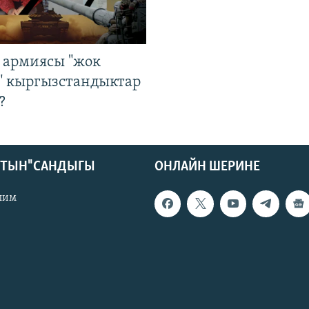
 армиясы "жок
" кыргызстандыктар
?
КТЫН" САНДЫГЫ
ОНЛАЙН ШЕРИНЕ
лим