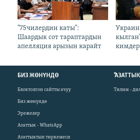
"75чилердин каты":
Украин
Шаардык сот тараптардын
кылган
апелляция арызын карайт
кимдер
БИЗ ЖӨНҮНДӨ
"АЗАТТЫ
Блоктолгон сайтты ачуу
Тилим - ди
Биз жөнүндө
Русский
Эрежелер
Азаттык - WhatsApp
ОНЛАЙН ШЕРИНЕ
Азаттыктын тиркемеси