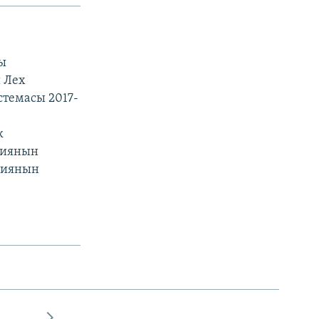
ы
 Лех
стемасы 2017-
к
сиянын
ниянын