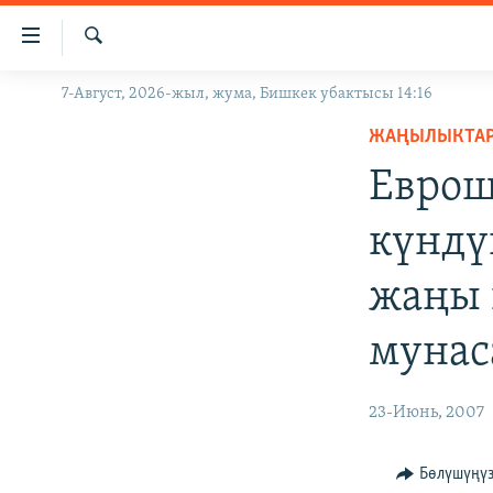
Линктер
Мазмунга
өтүңүз
Издөө
7-Август, 2026-жыл, жума, Бишкек убактысы 14:16
ЖАҢЫЛЫКТАР
Навигацияга
өтүңүз
ЖАҢЫЛЫКТА
КЫРГЫЗСТАН
Издөөгө
Еврош
ДҮЙНӨ
КЫРГЫЗСТАН
салыңыз
УКРАИНА
САЯСАТ
ДҮЙНӨ
күндү
АТАЙЫН ИЛИКТӨӨ
ЭКОНОМИКА
БОРБОР АЗИЯ
жаңы 
ТВ ПРОГРАММАЛАР
МАДАНИЯТ
ПОДКАСТ
БҮГҮН АЗАТТЫКТА
мунас
ӨЗГӨЧӨ ПИКИР
ЭКСПЕРТТЕР ТАЛДАЙТ
23-Июнь, 2007
БИЗ ЖАНА ДҮЙНӨ
ДАНИСТЕ
Бөлүшүңү