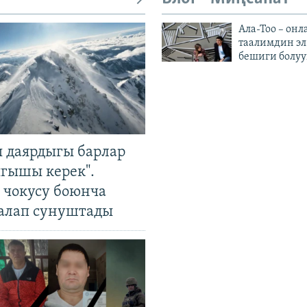
Ала-Тоо – онл
таалимдин эл
бешиги болуу
 даярдыгы барлар
ыгышы керек".
чокусу боюнча
алап сунуштады