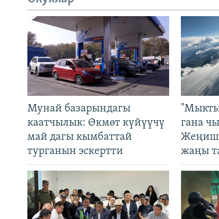
Мунай базарындагы
"Мыкты
каатчылык: Өкмөт күйүүчү
гана ч
май дагы кымбаттай
Жеңиш 
турганын эскертти
жаңы т