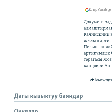
ЭЖЕ-СИҢДИЛЕР
АЗАТТЫК+
Бизди Google'д
ЫҢГАЙСЫЗ СУРООЛОР
Документ элд
алмаштырмак
Качинскини к
жылы киргиз
Польша андай
артыкчылык б
төрагасы Жоз
канцлери Анг
Бөлүшүңү
Дагы кызыктуу баяндар
Окуялар