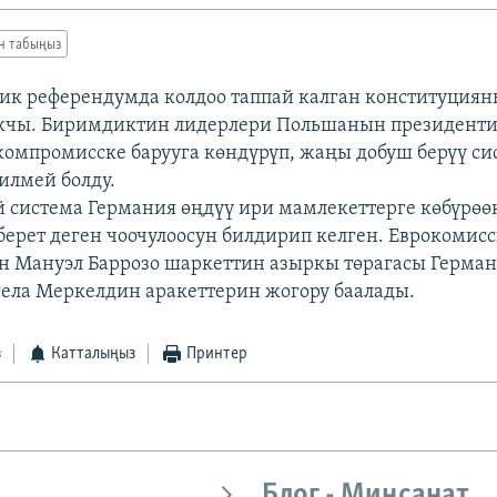
ан табыңыз
ик референдумда колдоо таппай калган конституциян
чы. Биримдиктин лидерлери Польшанын президенти
омпромисске барууга көндүрүп, жаңы добуш берүү си
илмей болду.
 система Германия өңдүү ири мамлекеттерге көбүрөө
ерет деген чоочулоосун билдирип келген. Еврокомис
н Мануэл Баррозо шаркеттин азыркы төрагасы Герма
ела Меркелдин аракеттерин жогору баалады.
з
Катталыңыз
Принтер
Блог - Миңсанат