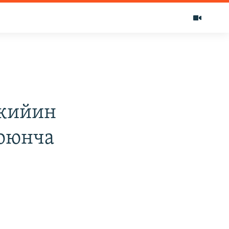
 кийин
оюнча