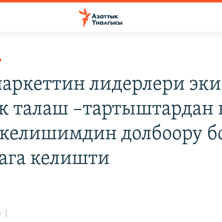
Р
аркеттин лидерлери эки
к талаш –тартыштардан
келишимдин долбоору б
ага келишти
з