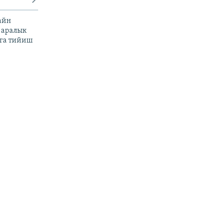
айн
 аралык
га тийиш