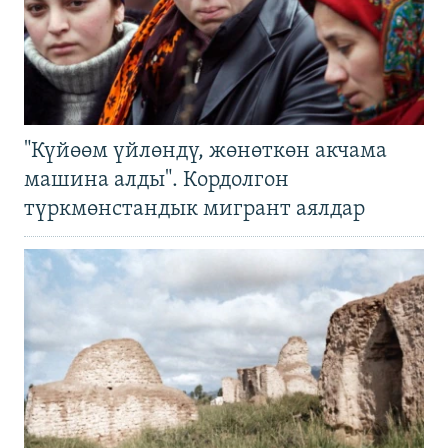
"Күйөөм үйлөндү, жөнөткөн акчама
машина алды". Кордолгон
түркмөнстандык мигрант аялдар