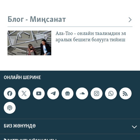
Блог - Миңсанат
Ала-Тоо – онлайн таалимдин эл
аралык бешиги болууга тийиш
ОНЛАЙН ШЕРИНЕ
БИЗ ЖӨНҮНДӨ