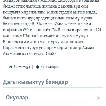
Жапаров баяндама жасоодо. Долбоорго караганда
ОНЛАЙН ШЕРИНЕ
ЭЖЕ-СИҢДИЛЕР
бюджеттин чыгаша жагына 2 миллиард сом
кошумча киргизилди. Министрдин айтымында,
АЗАТТЫК+
быйыл ички дүң продукциянын көлөмү мурда
ЫҢГАЙСЫЗ СУРООЛОР
белгиленгендей, 5% эмес, 6%ке жетет. Ал эми
инфляция 6%тен ашпайт. Быйылкы кирешенин 121
млн. сому Шанхай кызматташтык уюмунун
ЭЕ/АРнун бардык сайттары
Бишкек саммитин уюштурууга сарпталат.
Парламент отурумуна премьер министр Алмаз
Атамбаев катышууда. (BuS)
Бөлүшүңүз
Катталыңыз
Дагы кызыктуу баяндар
Окуялар