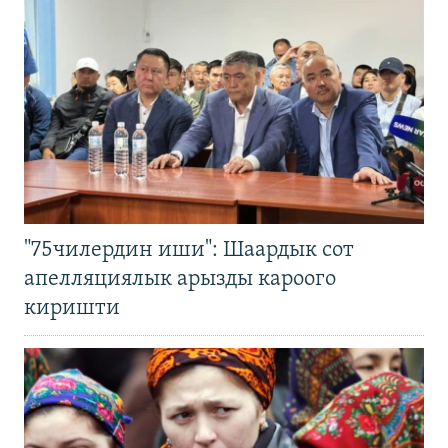
"75чилердин иши": Шаардык сот
апелляциялык арызды кароого
киришти