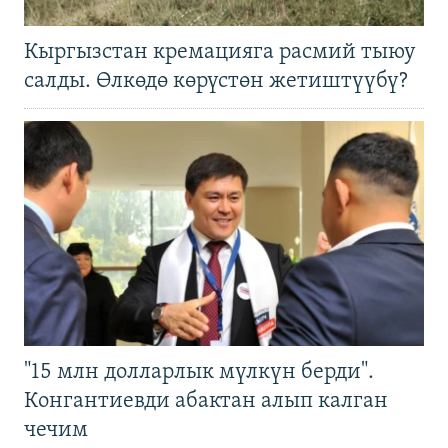
Кыргызстан кремацияга расмий тыюу
салды. Өлкөдө көрүстөн жетиштүүбү?
"15 млн долларлык мүлкүн берди".
Конгантиевди абактан алып калган
чечим