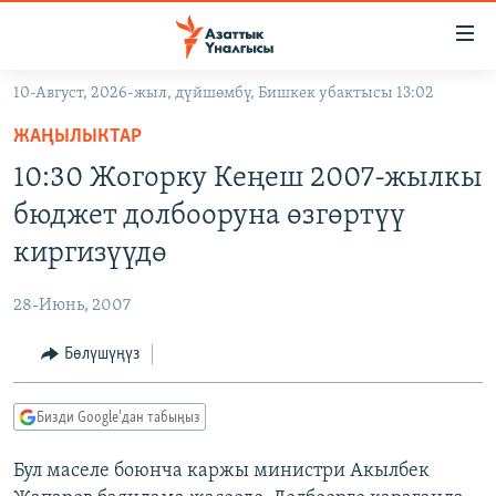
Линктер
Мазмунга
өтүңүз
10-Август, 2026-жыл, дүйшөмбү, Бишкек убактысы 13:02
Навигацияга
ЖАҢЫЛЫКТАР
өтүңүз
ЖАҢЫЛЫКТАР
КЫРГЫЗСТАН
Издөөгө
10:30 Жогорку Кеңеш 2007-жылкы
салыңыз
ДҮЙНӨ
КЫРГЫЗСТАН
бюджет долбооруна өзгөртүү
УКРАИНА
САЯСАТ
ДҮЙНӨ
киргизүүдө
АТАЙЫН ИЛИКТӨӨ
ЭКОНОМИКА
БОРБОР АЗИЯ
28-Июнь, 2007
ТВ ПРОГРАММАЛАР
МАДАНИЯТ
Бөлүшүңүз
ПОДКАСТ
БҮГҮН АЗАТТЫКТА
ӨЗГӨЧӨ ПИКИР
ЭКСПЕРТТЕР ТАЛДАЙТ
Бизди Google'дан табыңыз
БИЗ ЖАНА ДҮЙНӨ
Русский
Бул маселе боюнча каржы министри Акылбек
ДАНИСТЕ