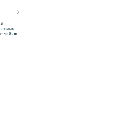
айн
 аралык
га тийиш