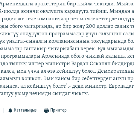
Армениядагы аракеттерин бир кыйла чектеди. Мыйз
2-июлда экинчи окулушта каралууга тийиш. Мындан 
радио же телекомпаниялар чет мамлекеттерде өндүр
ды обого чыгарганда, ар бир жолу 200 доллар салык т
ликтүү өндүрүлгөн программалар үчүн салынган салы
ттук үналгы-сыналгы компаниясынын токундарында бол
раммалар таптакыр чыгарылбаш керек. Бул мыйзамд
" программалары Арменияда обого чыкпай калышы к
ндө тышкы иштер министри Вардан Осканян билдирди
 калса, мен үчүн ал өтө кейиштүү болот. Демократия
 салымын кошкон. Эми кайсы бир себептерден анын п
салынса, ал кейиштүү болот",- деди министр. Европада
ташуу уюму чечимди сындап чыкты.
з
Катталыңыз
Принтер