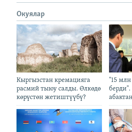
Окуялар
Кыргызстан кремацияга
"15 мл
расмий тыюу салды. Өлкөдө
берди"
көрүстөн жетиштүүбү?
абакта