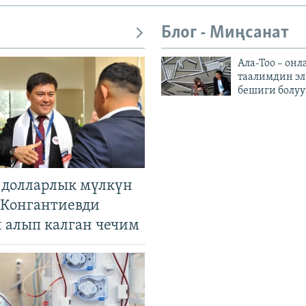
Блог - Миңсанат
Ала-Тоо – онл
таалимдин эл
бешиги болуу
н долларлык мүлкүн
. Конгантиевди
н алып калган чечим