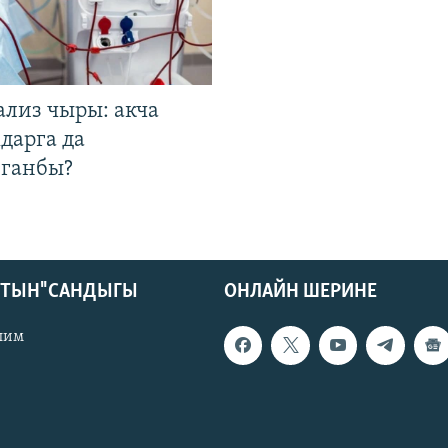
ализ чыры: акча
дарга да
лганбы?
КТЫН" САНДЫГЫ
ОНЛАЙН ШЕРИНЕ
лим