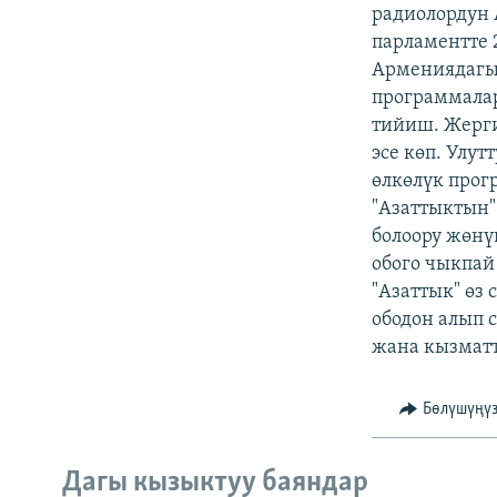
ЭЖЕ-СИҢДИЛЕР
радиолордун 
парламентте 
АЗАТТЫК+
Армениядагы 
ЫҢГАЙСЫЗ СУРООЛОР
программалар
тийиш. Жерги
эсе көп. Улу
өлкөлүк прог
"Азаттыктын
болоору жөнү
обого чыкпай
"Азаттык" өз
ободон алып 
жана кызмат
Бөлүшүңү
Дагы кызыктуу баяндар