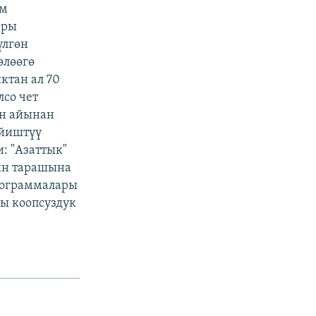
ам
ары
үлгөн
өлөөгө
ктан ал 70
со чет
ын айынан
ейиштүү
: "Азаттык"
нын тарашына
рограммалары
гы коопсуздук