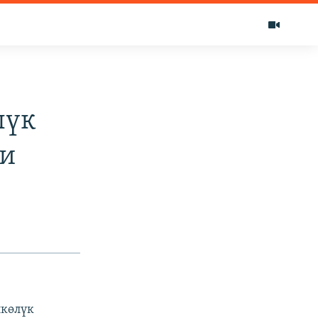
лүк
ди
лкөлүк