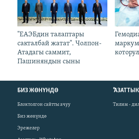
"ЕАЭБдин талаптары
Гемоди
сакталбай жатат". Чолпон-
маркум
Атадагы саммит,
котору
Пашиняндын сыны
БИЗ ЖӨНҮНДӨ
"АЗАТТЫ
Блоктолгон сайтты ачуу
Тилим - ди
Биз жөнүндө
Русский
Эрежелер