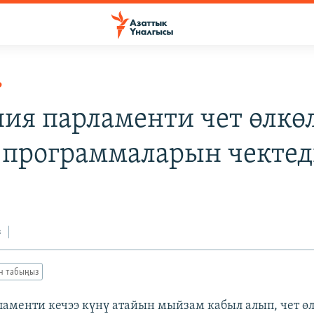
Р
ия парламенти чет өлкө
 программаларын чекте
з
ан табыңыз
аменти кечээ күнү атайын мыйзам кабыл алып, чет ө