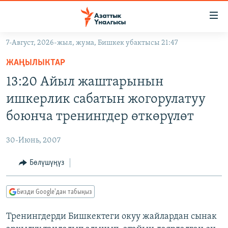
Линктер
Мазмунга
өтүңүз
7-Август, 2026-жыл, жума, Бишкек убактысы 21:47
Навигацияга
ЖАҢЫЛЫКТАР
өтүңүз
ЖАҢЫЛЫКТАР
КЫРГЫЗСТАН
Издөөгө
13:20 Айыл жаштарынын
салыңыз
ДҮЙНӨ
КЫРГЫЗСТАН
ишкерлик сабатын жогорулатуу
УКРАИНА
САЯСАТ
ДҮЙНӨ
боюнча тренингдер өткөрүлөт
АТАЙЫН ИЛИКТӨӨ
ЭКОНОМИКА
БОРБОР АЗИЯ
30-Июнь, 2007
ТВ ПРОГРАММАЛАР
МАДАНИЯТ
Бөлүшүңүз
ПОДКАСТ
БҮГҮН АЗАТТЫКТА
ӨЗГӨЧӨ ПИКИР
ЭКСПЕРТТЕР ТАЛДАЙТ
Бизди Google'дан табыңыз
БИЗ ЖАНА ДҮЙНӨ
Русский
Тренингдерди Бишкектеги окуу жайлардан сынак
ДАНИСТЕ