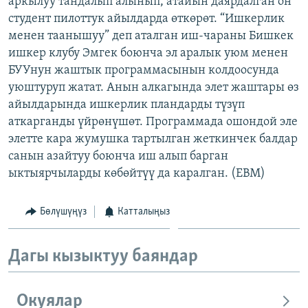
аркылуу тандалып алынып, атайын даярдалган он
ОНЛАЙН ШЕРИНЕ
ЭЖЕ-СИҢДИЛЕР
студент пилоттук айылдарда өткөрөт. “Ишкерлик
менен таанышуу” деп аталган иш-чараны Бишкек
АЗАТТЫК+
ишкер клубу Эмгек боюнча эл аралык уюм менен
ЫҢГАЙСЫЗ СУРООЛОР
БУУнун жаштык программасынын колдоосунда
уюштуруп жатат. Анын алкагында элет жаштары өз
айылдарында ишкерлик пландарды түзүп
ЭЕ/АРнун бардык сайттары
аткарганды үйрөнүшөт. Программада ошондой эле
элетте кара жумушка тартылган жеткинчек балдар
санын азайтуу боюнча иш алып барган
ыктыярчыларды көбөйтүү да каралган. (EBM)
Бөлүшүңүз
Катталыңыз
Дагы кызыктуу баяндар
Окуялар