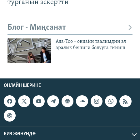
турганын эскертти
Блог - Миңсанат
Ала-Тоо – онлайн таалимдин эл
аралык бешиги болууга тийиш
ОНЛАЙН ШЕРИНЕ
БИЗ ЖӨНҮНДӨ