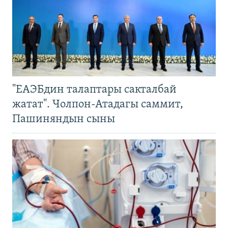
"ЕАЭБдин талаптары сакталбай
жатат". Чолпон-Атадагы саммит,
Пашиняндын сыны