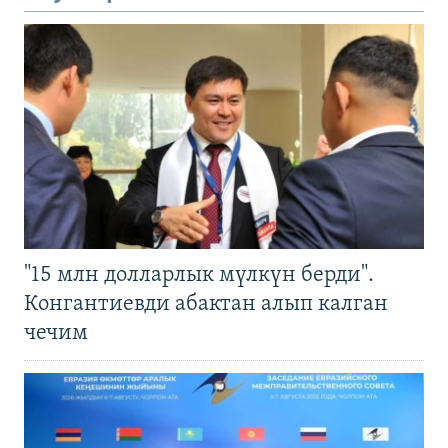
"15 млн долларлык мүлкүн берди".
Конгантиевди абактан алып калган
чечим