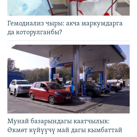
Гемодиализ чыры: акча маркумдарга
да которулганбы?
Мунай базарындагы каатчылык:
Өкмөт күйүүчү май дагы кымбаттай