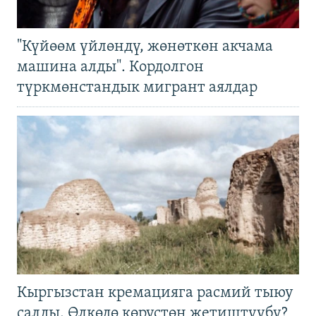
"Күйөөм үйлөндү, жөнөткөн акчама
машина алды". Кордолгон
түркмөнстандык мигрант аялдар
Кыргызстан кремацияга расмий тыюу
салды. Өлкөдө көрүстөн жетиштүүбү?