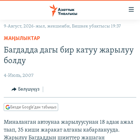
Линктер
Мазмунга
өтүңүз
9-Август, 2026-жыл, жекшемби, Бишкек убактысы 19:37
Навигацияга
ЖАҢЫЛЫКТАР
өтүңүз
ЖАҢЫЛЫКТАР
КЫРГЫЗСТАН
Издөөгө
Багдадда дагы бир катуу жарылуу
салыңыз
ДҮЙНӨ
КЫРГЫЗСТАН
болду
УКРАИНА
САЯСАТ
ДҮЙНӨ
4-Июль, 2007
АТАЙЫН ИЛИКТӨӨ
ЭКОНОМИКА
БОРБОР АЗИЯ
ТВ ПРОГРАММАЛАР
Бөлүшүңүз
МАДАНИЯТ
ПОДКАСТ
БҮГҮН АЗАТТЫКТА
Бизди Google'дан табыңыз
ӨЗГӨЧӨ ПИКИР
ЭКСПЕРТТЕР ТАЛДАЙТ
Миналанган автоунаа жарылуусунан 18 адам ажал
БИЗ ЖАНА ДҮЙНӨ
Русский
таап, 35 киши жаракат алганы кабарланууда.
ДАНИСТЕ
Жарылуу Багдаддын шииттер жашаган