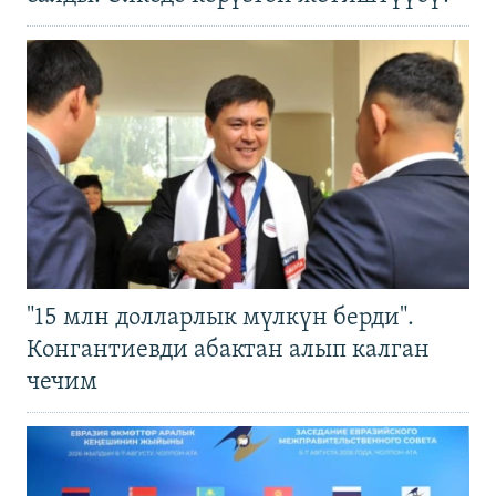
"15 млн долларлык мүлкүн берди".
Конгантиевди абактан алып калган
чечим