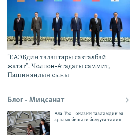
"ЕАЭБдин талаптары сакталбай
жатат". Чолпон-Атадагы саммит,
Пашиняндын сыны
Блог - Миңсанат
Ала-Тоо – онлайн таалимдин эл
аралык бешиги болууга тийиш