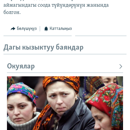
аймагындагы соода түйүндөрүнүн жанында
ОНЛАЙН ШЕРИНЕ
ЭЖЕ-СИҢДИЛЕР
болгон.
АЗАТТЫК+
ЫҢГАЙСЫЗ СУРООЛОР
Бөлүшүңүз
Катталыңыз
ЭЕ/АРнун бардык сайттары
Дагы кызыктуу баяндар
Окуялар