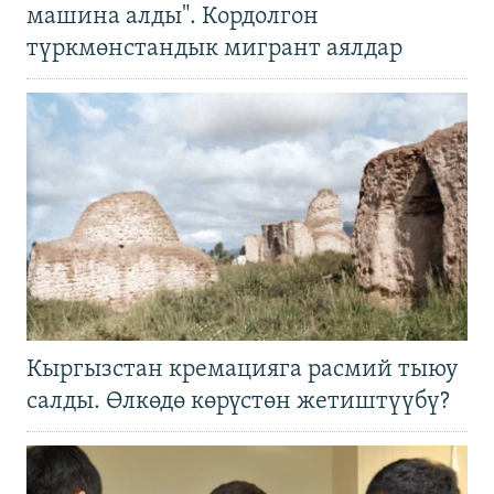
машина алды". Кордолгон
түркмөнстандык мигрант аялдар
Кыргызстан кремацияга расмий тыюу
салды. Өлкөдө көрүстөн жетиштүүбү?