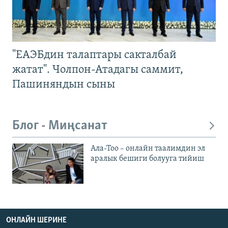
"ЕАЭБдин талаптары сакталбай
жатат". Чолпон-Атадагы саммит,
Пашиняндын сыны
Блог - Миңсанат
Ала-Тоо – онлайн таалимдин эл
аралык бешиги болууга тийиш
ОНЛАЙН ШЕРИНЕ