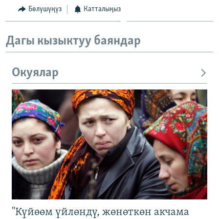
Бөлүшүңүз
Катталыңыз
Дагы кызыктуу баяндар
Окуялар
"Күйөөм үйлөндү, жөнөткөн акчама