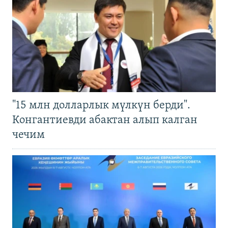
"15 млн долларлык мүлкүн берди".
Конгантиевди абактан алып калган
чечим