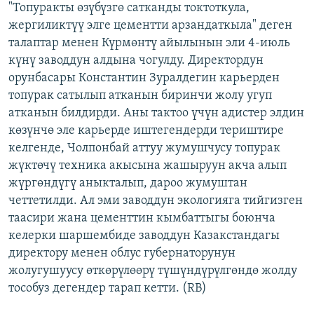
"Топуракты өзүбүзгө сатканды токтоткула,
ОНЛАЙН ШЕРИНЕ
ЭЖЕ-СИҢДИЛЕР
жергиликтүү элге цементти арзандаткыла" деген
АЗАТТЫК+
талаптар менен Күрмөнтү айылынын эли 4-июль
күнү заводдун алдына чогулду. Директордун
ЫҢГАЙСЫЗ СУРООЛОР
орунбасары Константин Зуралдегин карьерден
топурак сатылып атканын биринчи жолу угуп
ЭЕ/АРнун бардык сайттары
атканын билдирди. Аны тактоо үчүн адистер элдин
көзүнчө эле карьерде иштегендерди териштире
келгенде, Чолпонбай аттуу жумушчусу топурак
жүктөчү техника акысына жашыруун акча алып
жүргөндүгү аныкталып, дароо жумуштан
четтетилди. Ал эми заводдун экологияга тийгизген
таасири жана цементтин кымбаттыгы боюнча
келерки шаршембиде заводдун Казакстандагы
директору менен облус губернаторунун
жолугушуусу өткөрүлөөрү түшүндүрүлгөндө жолду
тособуз дегендер тарап кетти. (RB)