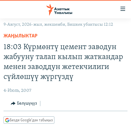
Линктер
Мазмунга
өтүңүз
9-Август, 2026-жыл, жекшемби, Бишкек убактысы 12:12
Навигацияга
ЖАҢЫЛЫКТАР
өтүңүз
ЖАҢЫЛЫКТАР
КЫРГЫЗСТАН
Издөөгө
18:03 Күрмөнтү цемент заводун
салыңыз
ДҮЙНӨ
КЫРГЫЗСТАН
жабууну талап кылып жаткандар
УКРАИНА
САЯСАТ
ДҮЙНӨ
менен заводдун жетекчилиги
АТАЙЫН ИЛИКТӨӨ
ЭКОНОМИКА
БОРБОР АЗИЯ
сүйлөшүү жүргүздү
ТВ ПРОГРАММАЛАР
МАДАНИЯТ
4-Июль, 2007
ПОДКАСТ
БҮГҮН АЗАТТЫКТА
Бөлүшүңүз
ӨЗГӨЧӨ ПИКИР
ЭКСПЕРТТЕР ТАЛДАЙТ
БИЗ ЖАНА ДҮЙНӨ
Русский
Бизди Google'дан табыңыз
ДАНИСТЕ