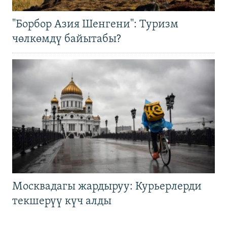
"Борбор Азия Шенгени": Туризм
чөлкөмдү байытабы?
Москвадагы жардыруу: Курьерлерди
текшерүү күч алды