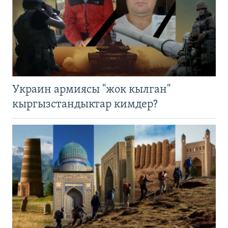
Украин армиясы "жок кылган"
кыргызстандыктар кимдер?