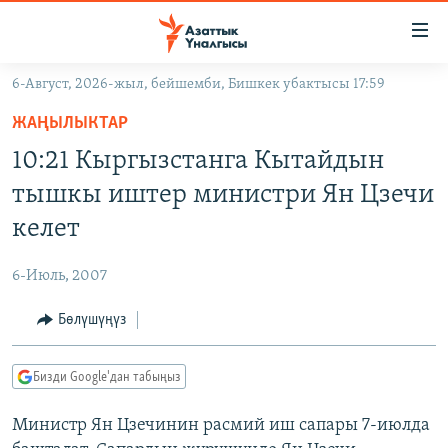
Линктер
Мазмунга
өтүңүз
6-Август, 2026-жыл, бейшемби, Бишкек убактысы 17:59
Навигацияга
ЖАҢЫЛЫКТАР
өтүңүз
ЖАҢЫЛЫКТАР
КЫРГЫЗСТАН
Издөөгө
10:21 Кыргызстанга Кытайдын
салыңыз
ДҮЙНӨ
КЫРГЫЗСТАН
тышкы иштер министри Ян Цзечи
УКРАИНА
САЯСАТ
ДҮЙНӨ
келет
АТАЙЫН ИЛИКТӨӨ
ЭКОНОМИКА
БОРБОР АЗИЯ
6-Июль, 2007
ТВ ПРОГРАММАЛАР
МАДАНИЯТ
Бөлүшүңүз
ПОДКАСТ
БҮГҮН АЗАТТЫКТА
ӨЗГӨЧӨ ПИКИР
ЭКСПЕРТТЕР ТАЛДАЙТ
Бизди Google'дан табыңыз
БИЗ ЖАНА ДҮЙНӨ
Русский
Министр Ян Цзечинин расмий иш сапары 7-июлда
ДАНИСТЕ