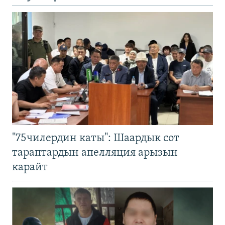
"75чилердин каты": Шаардык сот
тараптардын апелляция арызын
карайт