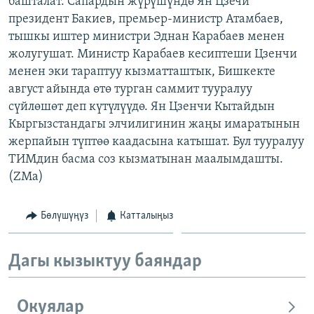
башталат. Сапардын жүрүшүндө Ян Цзечи
ОНЛАЙН ШЕРИНЕ
ЭЖЕ-СИҢДИЛЕР
президент Бакиев, премьер-министр Атамбаев,
тышкы иштер министри Эднан Карабаев менен
АЗАТТЫК+
жолугушат. Министр Карабаев кесиптеши Цзенчи
ЫҢГАЙСЫЗ СУРООЛОР
менен эки тараптуу кызматташтык, Бишкекте
август айында өтө турган саммит тууралуу
сүйлөшөт деп күтүлүүдө. Ян Цзенчи Кытайдын
ЭЕ/АРнун бардык сайттары
Кыргызстандагы элчилигинин жаңы имаратынын
жерпайын түптөө каадасына катышат. Бул тууралуу
ТИМдин басма соз кызматынан маалымдашты.
(ZMa)
Бөлүшүңүз
Катталыңыз
Дагы кызыктуу баяндар
Окуялар