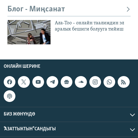
Блог - Миңсанат
Ала-Тоо – онлайн таалимдин эл
аралык бешиги болууга тийиш
ОНЛАЙН ШЕРИНЕ
БИЗ ЖӨНҮНДӨ
"АЗАТТЫКТЫН" САНДЫГЫ