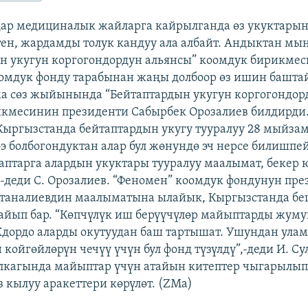
ар медициналык жайларга кайрылганда өз укуктары
ен, жардамды толук кандуу ала албайт. Андыктан мы
н укугун коргогондордун альянсы” коомдук бирикмес
омдук фонду тарабынан жаңы долбоор өз ишин баштай
ма сөз жыйынында “Бейтаптардын укугун коргогондор
икмесинин президенти Сабырбек Орозалиев билдирди
ыргызстанда бейтаптардын укугу тууралуу 28 мыйзам
э болбогондуктан алар бул жөнундө эч нерсе билишпей
таптарга алардын укуктары тууралуу маалымат, бекер
,-деди С. Орозалиев. “Феномен” коомдук фондунун пр
таналиевдин маалыматына ылайык, Кыргызстанда бе
айып бар. “Көпчүлүк иш берүүчүлөр майыптарды жум
дордо аларды окутуудан баш тартышат. Ушундан ула
койгөйлөрүн чечүү үчүн бул фонд түзүлдү”,-деди И. Су
лкагында майыптар үчүн атайын китептер чыгарылып
 кылуу аракеттери көрүлөт. (ZMa)