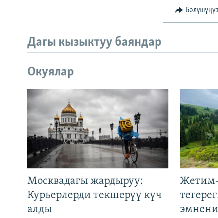
Бөлүшүңү
Дагы кызыктуу баяндар
Окуялар
Москвадагы жардыруу:
Жетим-
Курьерлерди текшерүү күч
тегере
алды
эмнени