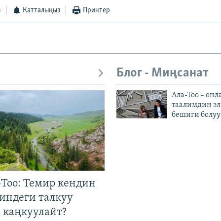
з
Катталыңыз
Принтер
Блог - Миңсанат
Ала-Тоо – онл
таалимдин эл
бешиги болуу
Тоо: Темир кендин
гиндеги талкуу
 каңкуулайт?