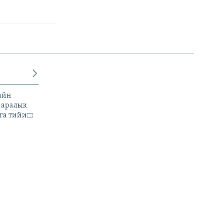
айн
 аралык
га тийиш