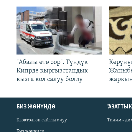
"Абалы өтө оор". Түндүк
Көрүнү
Кипрде кыргызстандык
Жаныбе
кызга кол салуу болду
жаркын
БИЗ ЖӨНҮНДӨ
"АЗАТТЫ
Блоктолгон сайтты ачуу
Тилим - ди
Биз жөнүндө