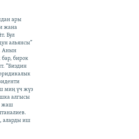
н
ндан ары
и жана
т. Бул
дун альянсы”
. Анын
 бар, бирок
т. “Биздин
 юридикалык
езиденти
ш миң үч жүз
ушка алгысы
м жаш
лтаналиев.
, аларды иш