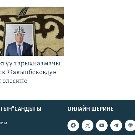
ктүү тарыхнаамачы
к Жакыпбековдун
 элесине
КТЫН" САНДЫГЫ
ОНЛАЙН ШЕРИНЕ
лим