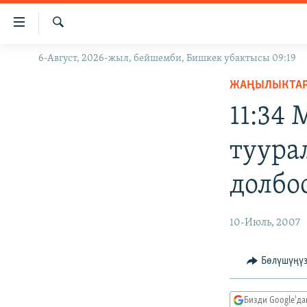
Линктер
Мазмунга
өтүңүз
Издөө
6-Август, 2026-жыл, бейшемби, Бишкек убактысы 09:19
ЖАҢЫЛЫКТАР
Навигацияга
өтүңүз
ЖАҢЫЛЫКТА
КЫРГЫЗСТАН
Издөөгө
11:34
ДҮЙНӨ
КЫРГЫЗСТАН
салыңыз
УКРАИНА
САЯСАТ
ДҮЙНӨ
туура
АТАЙЫН ИЛИКТӨӨ
ЭКОНОМИКА
БОРБОР АЗИЯ
долбо
ТВ ПРОГРАММАЛАР
МАДАНИЯТ
ПОДКАСТ
БҮГҮН АЗАТТЫКТА
10-Июль, 2007
ӨЗГӨЧӨ ПИКИР
ЭКСПЕРТТЕР ТАЛДАЙТ
БИЗ ЖАНА ДҮЙНӨ
Бөлүшүңү
ДАНИСТЕ
Бизди Google'д