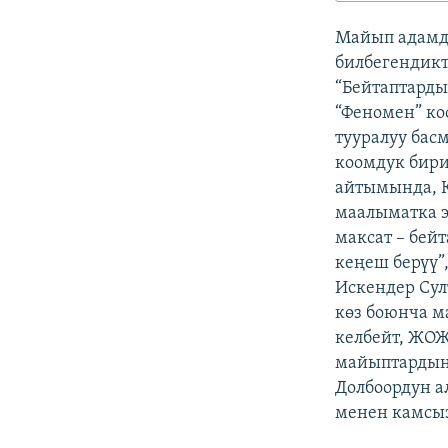
ЭЖЕ-СИҢДИЛЕР
Майып адамд
АЗАТТЫК+
билбегендикт
ЫҢГАЙСЫЗ СУРООЛОР
“Бейтаптарды
“Феномен” ко
тууралуу бас
коомдук бир
айтымында, К
маалыматка э
максат – бей
кеңеш берүү”
Искендер Сул
көз боюнча м
келбейт, ЖОЖ
майыптардын 
Долбоордун а
менен камсыз