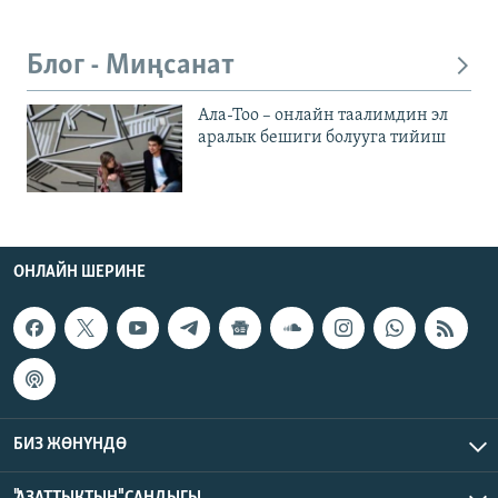
Блог - Миңсанат
Ала-Тоо – онлайн таалимдин эл
аралык бешиги болууга тийиш
ОНЛАЙН ШЕРИНЕ
БИЗ ЖӨНҮНДӨ