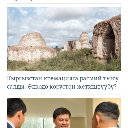
Кыргызстан кремацияга расмий тыюу
салды. Өлкөдө көрүстөн жетиштүүбү?