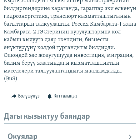
Кыргызстандын тышкы иштер министрлеринин
ОНЛАЙН ШЕРИНЕ
ЭЖЕ-СИҢДИЛЕР
билдиргендерине караганда, тараптар эки өлкөнүн
гидроэнергетика, транспорт кызматташтыгынын
АЗАТТЫК+
багыттарын талкуулашты. Россия Камбарата-1 жана
ЫҢГАЙСЫЗ СУРООЛОР
Камбарата-2 ГЭСтеринин курулуштарына кол
кабыш кылууга даяр экендиги, бизнести
өнүктүрүүнү колдой тургандыгы билдирди.
ЭЕ/АРнун бардык сайттары
Ошондой эле жолугушууда инвестиция, миграция,
билим берүү жаатындагы кызматташтыктын
маселелери талкуулангандыгы маалымдалды.
(BuS)
Бөлүшүңүз
Катталыңыз
Дагы кызыктуу баяндар
Окуялар