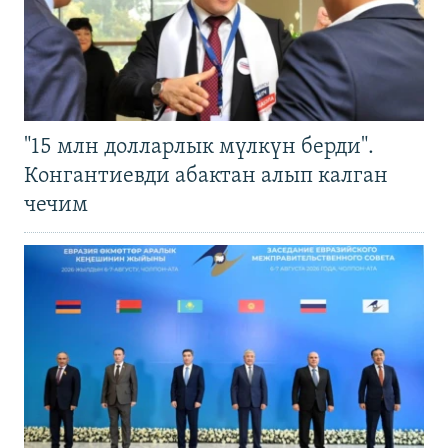
"15 млн долларлык мүлкүн берди".
Конгантиевди абактан алып калган
чечим