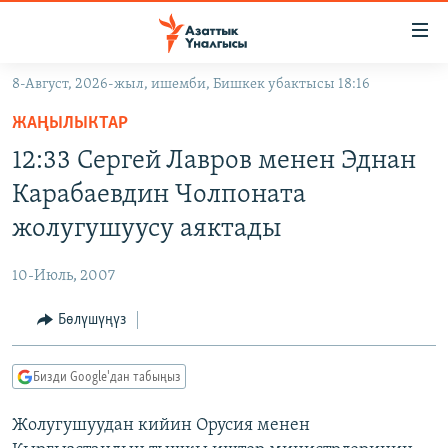
Линктер
Мазмунга
өтүңүз
8-Август, 2026-жыл, ишемби, Бишкек убактысы 18:16
Навигацияга
ЖАҢЫЛЫКТАР
өтүңүз
ЖАҢЫЛЫКТАР
КЫРГЫЗСТАН
Издөөгө
12:33 Сергей Лавров менен Эднан
салыңыз
ДҮЙНӨ
КЫРГЫЗСТАН
Карабаевдин Чолпоната
УКРАИНА
САЯСАТ
ДҮЙНӨ
жолугушуусу аяктады
АТАЙЫН ИЛИКТӨӨ
ЭКОНОМИКА
БОРБОР АЗИЯ
10-Июль, 2007
ТВ ПРОГРАММАЛАР
МАДАНИЯТ
Бөлүшүңүз
ПОДКАСТ
БҮГҮН АЗАТТЫКТА
ӨЗГӨЧӨ ПИКИР
ЭКСПЕРТТЕР ТАЛДАЙТ
Бизди Google'дан табыңыз
БИЗ ЖАНА ДҮЙНӨ
Русский
Жолугушуудан кийин Орусия менен
ДАНИСТЕ