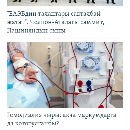
"ЕАЭБдин талаптары сакталбай
жатат". Чолпон-Атадагы саммит,
Пашиняндын сыны
Гемодиализ чыры: акча маркумдарга
да которулганбы?