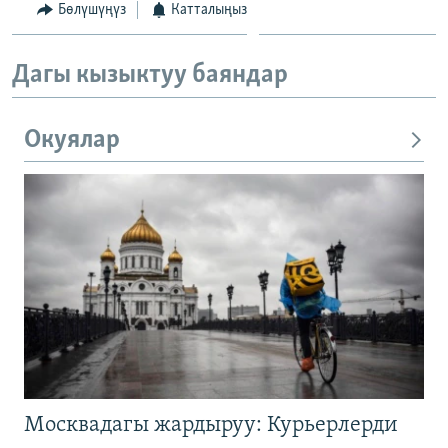
Бөлүшүңүз
Катталыңыз
Дагы кызыктуу баяндар
Окуялар
Москвадагы жардыруу: Курьерлерди