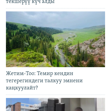
текшерүү күч алды
Жетим-Тоо: Темир кендин
тегерегиндеги талкуу эмнени
каңкуулайт?