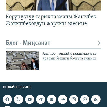
Көрүнүктүү тарыхнаамачы Жаныбек
Жакыпбековдун жаркын элесине
Блог - Миңсанат
Ала-Тоо – онлайн таалимдин эл
аралык бешиги болууга тийиш
ОНЛАЙН ШЕРИНЕ