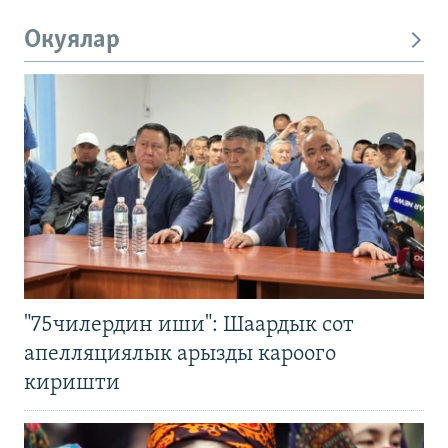
Окуялар
"75чилердин иши": Шаардык сот
апелляциялык арызды кароого
киришти