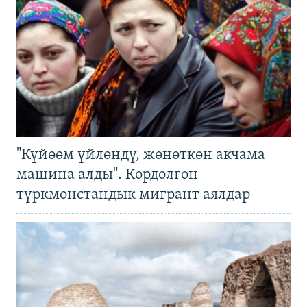
"Күйөөм үйлөндү, жөнөткөн акчама
машина алды". Кордолгон
түркмөнстандык мигрант аялдар