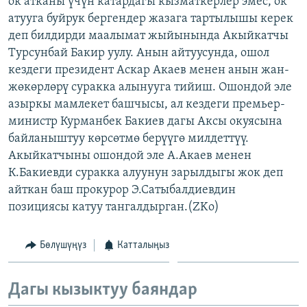
ок атканы үчүн катардагы кызматкерлер эмес, ок
ОНЛАЙН ШЕРИНЕ
ЭЖЕ-СИҢДИЛЕР
атууга буйрук бергендер жазага тартылышы керек
деп билдирди маалымат жыйынында Акыйкатчы
АЗАТТЫК+
Турсунбай Бакир уулу. Анын айтуусунда, ошол
ЫҢГАЙСЫЗ СУРООЛОР
кездеги президент Аскар Акаев менен анын жан-
жөкөрлөрү суракка алынууга тийиш. Ошондой эле
азыркы мамлекет башчысы, ал кездеги премьер-
ЭЕ/АРнун бардык сайттары
министр Курманбек Бакиев дагы Аксы окуясына
байланыштуу көрсөтмө берүүгө милдеттүү.
Акыйкатчыны ошондой эле А.Акаев менен
К.Бакиевди суракка алуунун зарылдыгы жок деп
айткан баш прокурор Э.Сатыбалдиевдин
позициясы катуу тангалдырган.(ZKo)
Бөлүшүңүз
Катталыңыз
Дагы кызыктуу баяндар