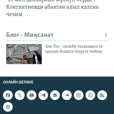
Конгантиевди абактан алып калган
чечим
Блог - Миңсанат
Ала-Тоо – онлайн таалимдин эл
аралык бешиги болууга тийиш
ОНЛАЙН ШЕРИНЕ