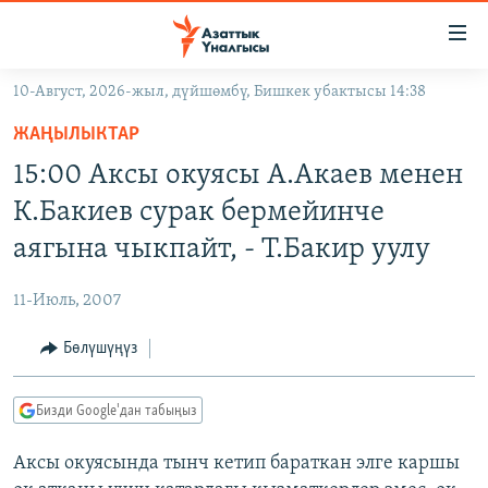
Линктер
Мазмунга
өтүңүз
10-Август, 2026-жыл, дүйшөмбү, Бишкек убактысы 14:38
Навигацияга
ЖАҢЫЛЫКТАР
өтүңүз
ЖАҢЫЛЫКТАР
КЫРГЫЗСТАН
Издөөгө
15:00 Аксы окуясы А.Акаев менен
салыңыз
ДҮЙНӨ
КЫРГЫЗСТАН
К.Бакиев сурак бермейинче
УКРАИНА
САЯСАТ
ДҮЙНӨ
аягына чыкпайт, - Т.Бакир уулу
АТАЙЫН ИЛИКТӨӨ
ЭКОНОМИКА
БОРБОР АЗИЯ
11-Июль, 2007
ТВ ПРОГРАММАЛАР
МАДАНИЯТ
Бөлүшүңүз
ПОДКАСТ
БҮГҮН АЗАТТЫКТА
ӨЗГӨЧӨ ПИКИР
ЭКСПЕРТТЕР ТАЛДАЙТ
Бизди Google'дан табыңыз
БИЗ ЖАНА ДҮЙНӨ
Русский
Аксы окуясында тынч кетип бараткан элге каршы
ДАНИСТЕ