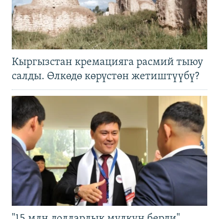
Кыргызстан кремацияга расмий тыюу
салды. Өлкөдө көрүстөн жетиштүүбү?
"15 млн долларлык мүлкүн берди".