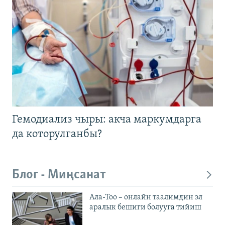
Гемодиализ чыры: акча маркумдарга
да которулганбы?
Блог - Миңсанат
Ала-Тоо – онлайн таалимдин эл
аралык бешиги болууга тийиш