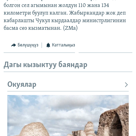
болгон сел агымынан жолдун 110 жана 134
ОНЛАЙН ШЕРИНЕ
ЭЖЕ-СИҢДИЛЕР
километри буулуп калган. Жабыркандар жок деп
АЗАТТЫК+
кабарлашты Чукул кырдаалдар министрлигинин
ЫҢГАЙСЫЗ СУРООЛОР
басма сөз кызматынан. (ZMa)
Бөлүшүңүз
Катталыңыз
ЭЕ/АРнун бардык сайттары
Дагы кызыктуу баяндар
Окуялар