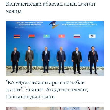
Конгантиевди абактан алып калган
чечим
"ЕАЭБдин талаптары сакталбай
жатат". Чолпон-Атадагы саммит,
Пашиняндын сыны