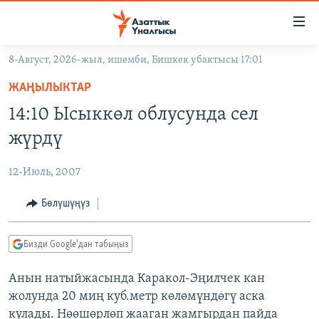
Линктер
Мазмунга
өтүңүз
8-Август, 2026-жыл, ишемби, Бишкек убактысы 17:01
Навигацияга
ЖАҢЫЛЫКТАР
өтүңүз
ЖАҢЫЛЫКТАР
КЫРГЫЗСТАН
Издөөгө
14:10 Ысыккөл облусунда сел
салыңыз
ДҮЙНӨ
КЫРГЫЗСТАН
жүрдү
УКРАИНА
САЯСАТ
ДҮЙНӨ
12-Июль, 2007
АТАЙЫН ИЛИКТӨӨ
ЭКОНОМИКА
БОРБОР АЗИЯ
ТВ ПРОГРАММАЛАР
Бөлүшүңүз
МАДАНИЯТ
ПОДКАСТ
БҮГҮН АЗАТТЫКТА
Бизди Google'дан табыңыз
ӨЗГӨЧӨ ПИКИР
ЭКСПЕРТТЕР ТАЛДАЙТ
Анын натыйжасында Каракол-Эңилчек кан
БИЗ ЖАНА ДҮЙНӨ
Русский
жолунда 20 миң куб.метр көлөмүндөгү аска
ДАНИСТЕ
кулады. Нөөшөрлөп жааган жамгырдан пайда