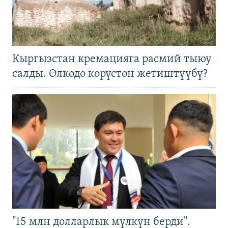
Кыргызстан кремацияга расмий тыюу
салды. Өлкөдө көрүстөн жетиштүүбү?
"15 млн долларлык мүлкүн берди".