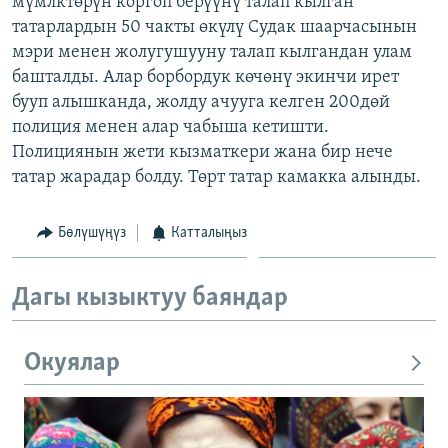
мүмлктөрүн коргоп берүүнү талап кылган
ОНЛАЙН ШЕРИНЕ
ЭЖЕ-СИҢДИЛЕР
татарлардын 50 чакты өкүлү Судак шаарчасынын
мэри менен жолугушууну талап кылгандан улам
АЗАТТЫК+
башталды. Алар борбордук көчөнү экинчи ирет
ЫҢГАЙСЫЗ СУРООЛОР
бууп алышканда, жолду ачууга келген 200дөй
полиция менен алар чабыша кетишти.
Полициянын жети кызматкери жана бир нече
ЭЕ/АРнун бардык сайттары
татар жарадар болду. Төрт татар камакка алынды.
Бөлүшүңүз
Катталыңыз
Дагы кызыктуу баяндар
Окуялар