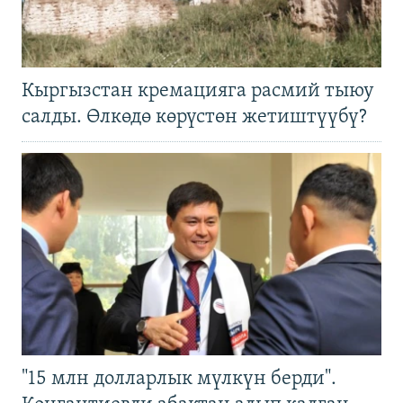
Кыргызстан кремацияга расмий тыюу
салды. Өлкөдө көрүстөн жетиштүүбү?
"15 млн долларлык мүлкүн берди".