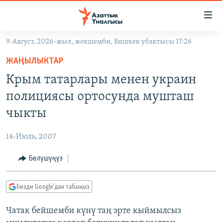
Линктер
Мазмунга
өтүңүз
9-Август, 2026-жыл, жекшемби, Бишкек убактысы 17:26
Навигацияга
ЖАҢЫЛЫКТАР
өтүңүз
ЖАҢЫЛЫКТАР
КЫРГЫЗСТАН
Издөөгө
Крым татарлары менен украин
салыңыз
ДҮЙНӨ
КЫРГЫЗСТАН
полициясы ортосунда мушташ
УКРАИНА
САЯСАТ
ДҮЙНӨ
чыкты
АТАЙЫН ИЛИКТӨӨ
ЭКОНОМИКА
БОРБОР АЗИЯ
14-Июль, 2007
ТВ ПРОГРАММАЛАР
МАДАНИЯТ
Бөлүшүңүз
ПОДКАСТ
БҮГҮН АЗАТТЫКТА
ӨЗГӨЧӨ ПИКИР
ЭКСПЕРТТЕР ТАЛДАЙТ
Бизди Google'дан табыңыз
БИЗ ЖАНА ДҮЙНӨ
Русский
Чатак бейшемби күнү таң эрте кыймылсыз
ДАНИСТЕ