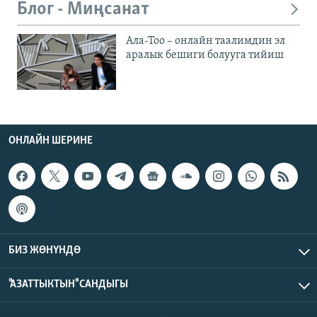
Блог - Миңсанат
Ала-Тоо – онлайн таалимдин эл
аралык бешиги болууга тийиш
ОНЛАЙН ШЕРИНЕ
БИЗ ЖӨНҮНДӨ
"АЗАТТЫКТЫН" САНДЫГЫ