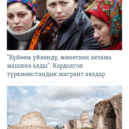
"Күйөөм үйлөндү, жөнөткөн акчама
машина алды". Кордолгон
түркмөнстандык мигрант аялдар