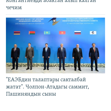
Конгантиевди абактан алып калган
чечим
"ЕАЭБдин талаптары сакталбай
жатат". Чолпон-Атадагы саммит,
Пашиняндын сыны