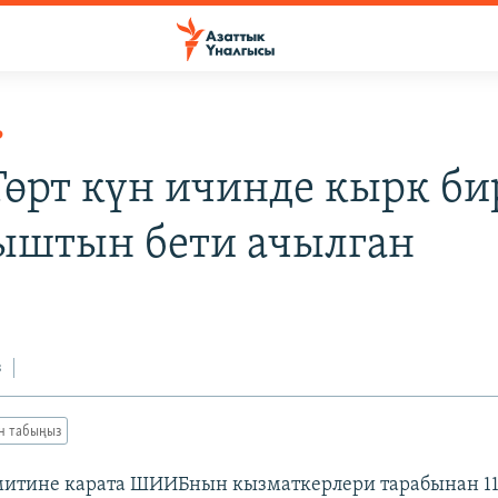
Р
 Төрт күн ичинде кырк би
штын бети ачылган
з
ан табыңыз
итине карата ШИИБнын кызматкерлери тарабынан 11