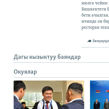
ЭЖЕ-СИҢДИЛЕР
июлга чейин 
Бишкектеги 
АЗАТТЫК+
бети ачылган
ЫҢГАЙСЫЗ СУРООЛОР
ичинде он би
ресторан тек
Бөлүшүңү
Дагы кызыктуу баяндар
Окуялар