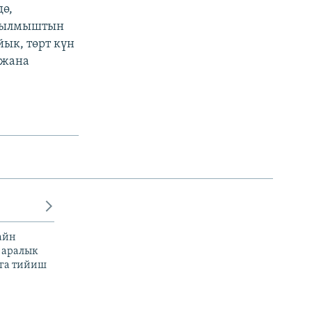
ө,
 кылмыштын
ык, төрт күн
 жана
айн
 аралык
га тийиш