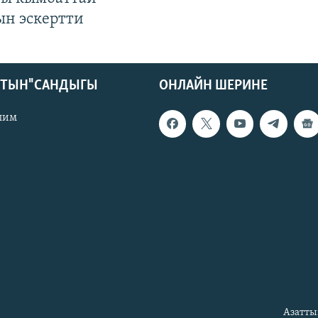
ын эскертти
КТЫН" САНДЫГЫ
ОНЛАЙН ШЕРИНЕ
лим
Азатты