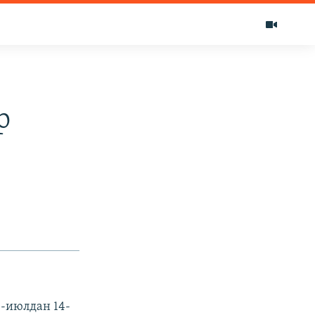
р
-июлдан 14-