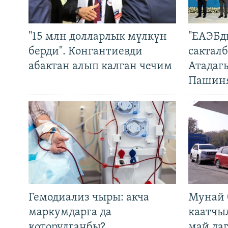
"15 млн долларлык мүлкүн
"ЕАЭБд
берди". Конгантиевди
сакталб
абактан алып калган чечим
Атадаг
Пашин
Гемодиализ чыры: акча
Мунай 
маркумдарга да
каатчы
которулганбы?
май да