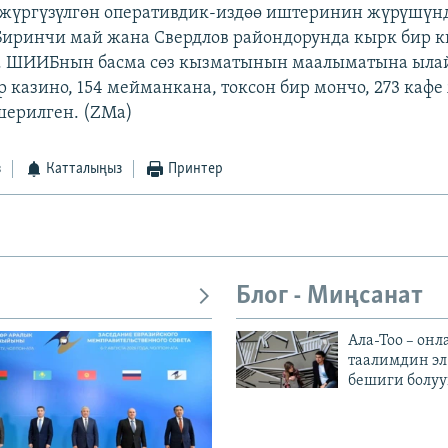
жүргүзүлгөн оперативдик-издөө иштеринин жүрүшүнд
Биринчи май жана Свердлов райондорунда кырк бир
. ШИИБнын басма сөз кызматынын маалыматына ылай
р казино, 154 мейманкана, токсон бир мончо, 273 кафе
шерилген. (ZMa)
з
Катталыңыз
Принтер
Блог - Миңсанат
Ала-Тоо – онл
таалимдин эл
бешиги болуу