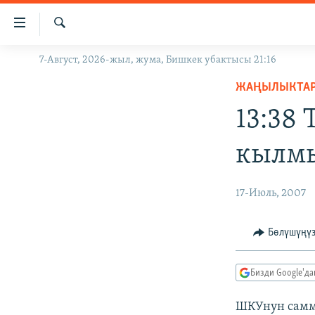
Линктер
Мазмунга
өтүңүз
Издөө
7-Август, 2026-жыл, жума, Бишкек убактысы 21:16
ЖАҢЫЛЫКТАР
Навигацияга
өтүңүз
ЖАҢЫЛЫКТА
КЫРГЫЗСТАН
Издөөгө
13:38
ДҮЙНӨ
КЫРГЫЗСТАН
салыңыз
УКРАИНА
САЯСАТ
ДҮЙНӨ
кылмы
АТАЙЫН ИЛИКТӨӨ
ЭКОНОМИКА
БОРБОР АЗИЯ
ТВ ПРОГРАММАЛАР
МАДАНИЯТ
17-Июль, 2007
ПОДКАСТ
БҮГҮН АЗАТТЫКТА
Бөлүшүңү
ӨЗГӨЧӨ ПИКИР
ЭКСПЕРТТЕР ТАЛДАЙТ
БИЗ ЖАНА ДҮЙНӨ
Бизди Google'д
ДАНИСТЕ
ШКУнун самм