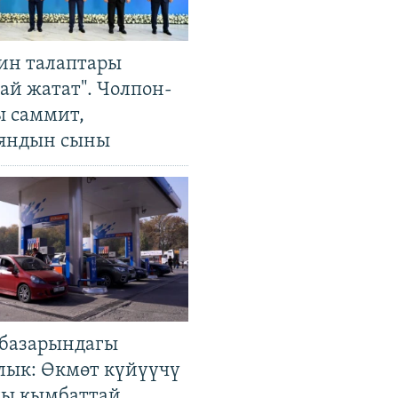
ин талаптары
ай жатат". Чолпон-
ы саммит,
яндын сыны
базарындагы
лык: Өкмөт күйүүчү
гы кымбаттай