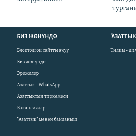
турган
БИЗ ЖӨНҮНДӨ
"АЗАТТЫ
Блоктолгон сайтты ачуу
Тилим - ди
Биз жөнүндө
Русский
Эрежелер
Азаттык - WhatsApp
ОНЛАЙН ШЕРИНЕ
Азаттыктын тиркемеси
Вакансиялар
"Азаттык" менен байланыш
ЭЕ/АРнун бардык сайттары