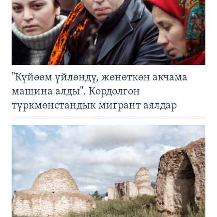
"Күйөөм үйлөндү, жөнөткөн акчама
машина алды". Кордолгон
түркмөнстандык мигрант аялдар