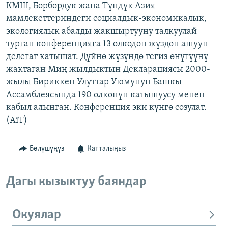
КМШ, Борбордук жана Түндүк Азия
ОНЛАЙН ШЕРИНЕ
ЭЖЕ-СИҢДИЛЕР
мамлекеттериндеги социалдык-экономикалык,
АЗАТТЫК+
экологиялык абалды жакшыртууну талкуулай
турган конференцияга 13 өлкөдөн жүздөн ашуун
ЫҢГАЙСЫЗ СУРООЛОР
делегат катышат. Дүйнө жүзүндө тегиз өнүгүүнү
жактаган Миң жылдыктын Декларациясы 2000-
ЭЕ/АРнун бардык сайттары
жылы Бириккен Улуттар Уюмунун Башкы
Ассамблеясында 190 өлкөнүн катышуусу менен
кабыл алынган. Конференция эки күнгө созулат.
(AiT)
Бөлүшүңүз
Катталыңыз
Дагы кызыктуу баяндар
Окуялар