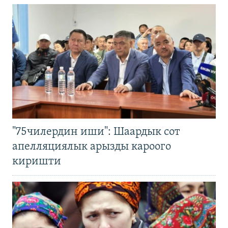
"75чилердин иши": Шаардык сот
апелляциялык арызды кароого
киришти