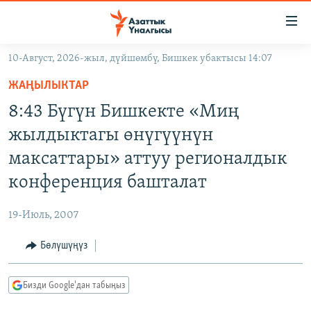
Линктер
Мазмунга
өтүңүз
10-Август, 2026-жыл, дүйшөмбү, Бишкек убактысы 14:07
Навигацияга
ЖАҢЫЛЫКТАР
өтүңүз
ЖАҢЫЛЫКТАР
КЫРГЫЗСТАН
Издөөгө
8:43 Бүгүн Бишкекте «Миң
салыңыз
ДҮЙНӨ
КЫРГЫЗСТАН
жылдыктагы өнүгүүнүн
УКРАИНА
САЯСАТ
ДҮЙНӨ
максаттары» аттуу регионалдык
АТАЙЫН ИЛИКТӨӨ
ЭКОНОМИКА
БОРБОР АЗИЯ
конференция башталат
ТВ ПРОГРАММАЛАР
МАДАНИЯТ
19-Июль, 2007
ПОДКАСТ
БҮГҮН АЗАТТЫКТА
Бөлүшүңүз
ӨЗГӨЧӨ ПИКИР
ЭКСПЕРТТЕР ТАЛДАЙТ
БИЗ ЖАНА ДҮЙНӨ
Русский
Бизди Google'дан табыңыз
ДАНИСТЕ