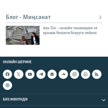
Блог - Миңсанат
Ала-Тоо – онлайн таалимдин эл
аралык бешиги болууга тийиш
ОНЛАЙН ШЕРИНЕ
БИЗ ЖӨНҮНДӨ