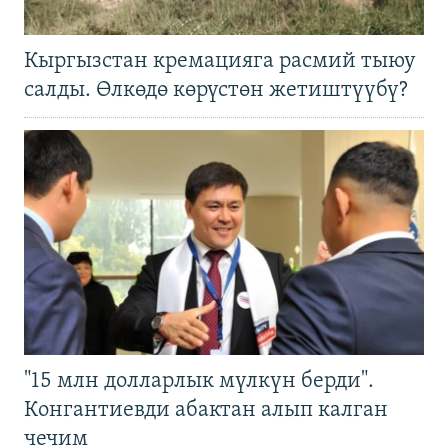
Кыргызстан кремацияга расмий тыюу
салды. Өлкөдө көрүстөн жетиштүүбү?
"15 млн долларлык мүлкүн берди".
Конгантиевди абактан алып калган
чечим