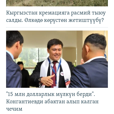
Кыргызстан кремацияга расмий тыюу
салды. Өлкөдө көрүстөн жетиштүүбү?
"15 млн долларлык мүлкүн берди".
Конгантиевди абактан алып калган
чечим