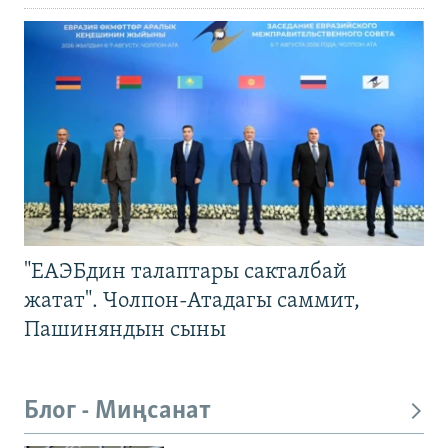
"ЕАЭБдин талаптары сакталбай
жатат". Чолпон-Атадагы саммит,
Пашиняндын сыны
Блог - Миңсанат