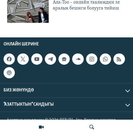
Ала-Тоо – онлайн таалимдин эл
аралык бешиги болууга тийиш
ОНЛАЙН ШЕРИНЕ
БИЗ ЖӨНҮНДӨ
"АЗАТТЫКТЫН" САНДЫГЫ
Азаттык үналгысы © 2026 RFE/RL, Inc. Бардык укуктар
корголгон.