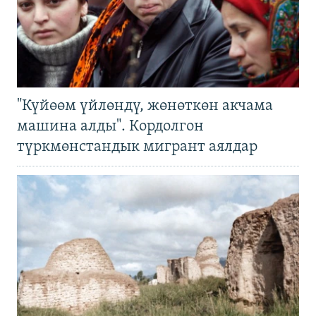
"Күйөөм үйлөндү, жөнөткөн акчама
машина алды". Кордолгон
түркмөнстандык мигрант аялдар