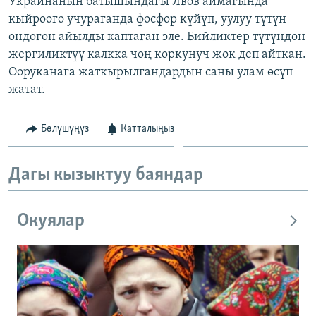
Украинанын батышындагы Лвов аймагында
ОНЛАЙН ШЕРИНЕ
ЭЖЕ-СИҢДИЛЕР
кыйроого учураганда фосфор күйүп, уулуу түтүн
ондогон айылды каптаган эле. Бийликтер түтүндөн
АЗАТТЫК+
жергиликтүү калкка чоң коркунуч жок деп айткан.
ЫҢГАЙСЫЗ СУРООЛОР
Ооруканага жаткырылгандардын саны улам өсүп
жатат.
ЭЕ/АРнун бардык сайттары
Бөлүшүңүз
Катталыңыз
Дагы кызыктуу баяндар
Окуялар