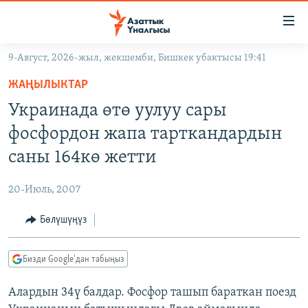
Линктер
Мазмунга
өтүңүз
9-Август, 2026-жыл, жекшемби, Бишкек убактысы 19:41
Навигацияга
ЖАҢЫЛЫКТАР
өтүңүз
ЖАҢЫЛЫКТАР
КЫРГЫЗСТАН
Издөөгө
Украинада өтө уулуу сары
салыңыз
ДҮЙНӨ
КЫРГЫЗСТАН
фосфордон жапа тарткандардын
УКРАИНА
САЯСАТ
ДҮЙНӨ
саны 164кө жетти
АТАЙЫН ИЛИКТӨӨ
ЭКОНОМИКА
БОРБОР АЗИЯ
20-Июль, 2007
ТВ ПРОГРАММАЛАР
МАДАНИЯТ
Бөлүшүңүз
ПОДКАСТ
БҮГҮН АЗАТТЫКТА
ӨЗГӨЧӨ ПИКИР
ЭКСПЕРТТЕР ТАЛДАЙТ
Бизди Google'дан табыңыз
БИЗ ЖАНА ДҮЙНӨ
Русский
Алардын 34ү балдар. Фосфор ташып бараткан поезд
ДАНИСТЕ