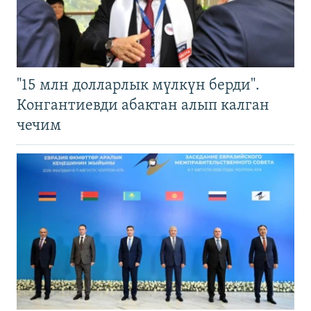
"15 млн долларлык мүлкүн берди".
Конгантиевди абактан алып калган
чечим