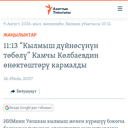
Линктер
Мазмунга
өтүңүз
9-Август, 2026-жыл, жекшемби, Бишкек убактысы 10:12
Навигацияга
ЖАҢЫЛЫКТАР
өтүңүз
ЖАҢЫЛЫКТАР
КЫРГЫЗСТАН
Издөөгө
11:13 “Кылмыш дүйнөсүнүн
салыңыз
ДҮЙНӨ
КЫРГЫЗСТАН
төбөлү” Камчы Көлбаевдин
УКРАИНА
САЯСАТ
ДҮЙНӨ
өнөктөштөрү кармалды
АТАЙЫН ИЛИКТӨӨ
ЭКОНОМИКА
БОРБОР АЗИЯ
26-Июль, 2007
ТВ ПРОГРАММАЛАР
МАДАНИЯТ
Бөлүшүңүз
ПОДКАСТ
БҮГҮН АЗАТТЫКТА
ӨЗГӨЧӨ ПИКИР
ЭКСПЕРТТЕР ТАЛДАЙТ
Бизди Google'дан табыңыз
БИЗ ЖАНА ДҮЙНӨ
Русский
ИИМнин Уюшкан кылмыш менен күрөшүү боюнча
ДАНИСТЕ