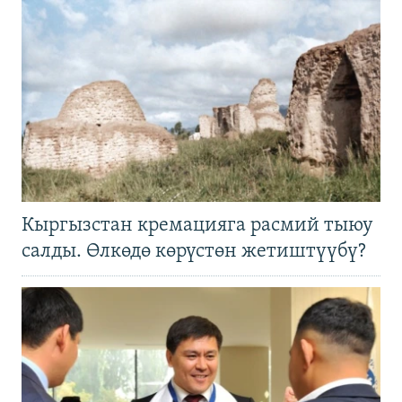
Кыргызстан кремацияга расмий тыюу
салды. Өлкөдө көрүстөн жетиштүүбү?