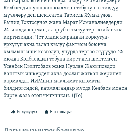
башкармалыгынын оперативдүү кызматкерлери
ОНЛАЙН ШЕРИНЕ
ЭЖЕ-СИҢДИЛЕР
Көлбаевдин уюшкан кылмыш тобунун активдүү
мүчөлөрү деп шектелген Тариель Жумагулов,
АЗАТТЫК+
Рашид Токтосунов жана Марат Исманалиевдерди
ЫҢГАЙСЫЗ СУРООЛОР
24-июлда кармап, алар убактылуу тергөө абагына
киргизилди. Чет элдик жарандан коркутуп-
үркүтүп акча талап кылуу фактысы боюнча
ЭЕ/АРнун бардык сайттары
кылмыш иши козголуп, учурда тергөө жүрүүдө. 25-
июлда Көлбаевдин тобуна кирет деп шектелген
Үсөнбек Кыштобаев жана Нурлан Жакыповдор
Канттык ишкерден акча доолап жаткан жеринен
кармалды. ИИМнин маалымат кызматы
билдиргендей, кармалгандар мурда Көлбаев менен
бирге жаза өтөп чыгышкан. (JTo)
Бөлүшүңүз
Катталыңыз