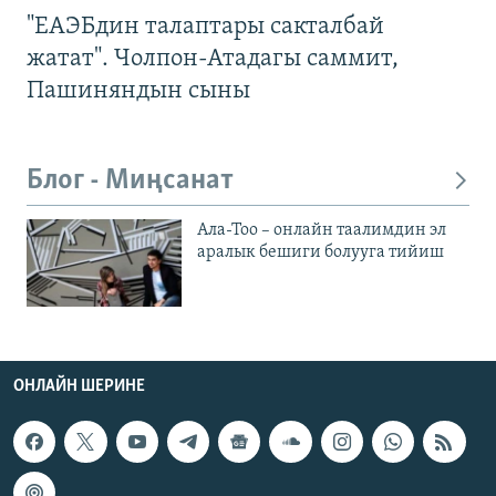
"ЕАЭБдин талаптары сакталбай
жатат". Чолпон-Атадагы саммит,
Пашиняндын сыны
Блог - Миңсанат
Ала-Тоо – онлайн таалимдин эл
аралык бешиги болууга тийиш
ОНЛАЙН ШЕРИНЕ