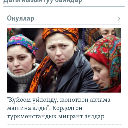
Дагы кызыктуу баяндар
Окуялар
"Күйөөм үйлөндү, жөнөткөн акчама
машина алды". Кордолгон
түркмөнстандык мигрант аялдар