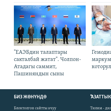
"ЕАЭБдин талаптары
Гемоди
сакталбай жатат". Чолпон-
маркум
Атадагы саммит,
котору
Пашиняндын сыны
БИЗ ЖӨНҮНДӨ
"АЗАТТЫ
Блоктолгон сайтты ачуу
Тилим - ди