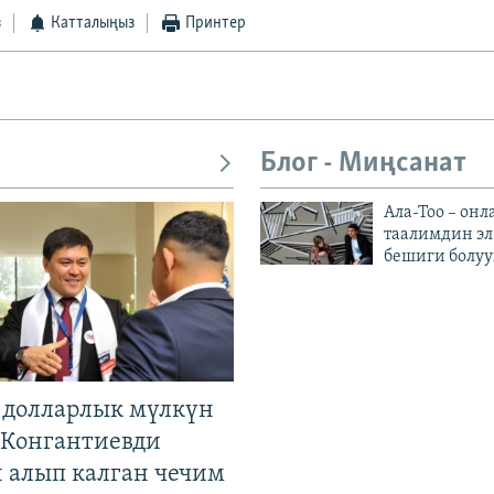
з
Катталыңыз
Принтер
Блог - Миңсанат
Ала-Тоо – онл
таалимдин эл
бешиги болуу
н долларлык мүлкүн
. Конгантиевди
н алып калган чечим