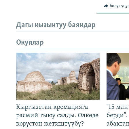
Бөлүшүңү
Дагы кызыктуу баяндар
Окуялар
Кыргызстан кремацияга
"15 мл
расмий тыюу салды. Өлкөдө
берди"
көрүстөн жетиштүүбү?
абакта