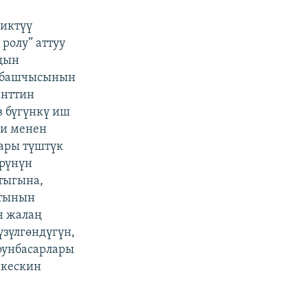
иктүү
ролу” аттуу
ндын
к башчысынын
енттин
 бүгүнкү иш
ги менен
лары түштүк
өрүнүн
тыгына,
атынын
н жалаң
үзүлгөндүгүн,
рунбасарлары
 кескин