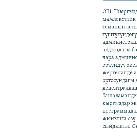
ЭЖЕ-СИҢДИЛЕР
ОШ. “Кыргыз
АЗАТТЫК+
мамлекеттик 
ЫҢГАЙСЫЗ СУРООЛОР
теманын асты
түштүгүндөг
администраци
алдындагы ба
чара админис
орчундуу эке
жергесинде а
ортосундагы
децентралда
башаламанды
кыргыздар эк
программадаг
жыйынга өзү
сындашты. Ок