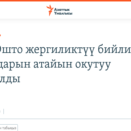
Р
Ошто жергиликтүү бийл
дарын атайын окутуу
алды
з
ан табыңыз