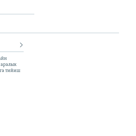
айн
 аралык
га тийиш