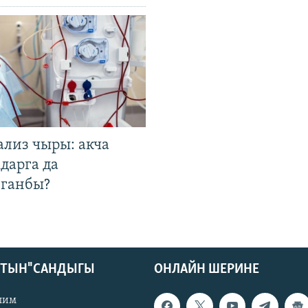
ализ чыры: акча
дарга да
лганбы?
КТЫН" САНДЫГЫ
ОНЛАЙН ШЕРИНЕ
лим