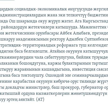
дардын социалдык-экономикалык өнүгүүсүндө жергил
администрациялардын жана эки тепкичтүү бюджетин 
нда Ош шаарында окуу жүрүп жатат. Ага Кыргызста
ү райондордун жетекчилери катышууда. Мамлекетти
я жетекчисинин орунбасары Айбек Алыбаев, презид
шкаруу академиясынын ректору Адылбек Султанбеков
тративдик-территориалдык реформага туш келгенди
ндигин баса белгилешти. Атайын окуунун катышуучу
ткаминерлердин чала сабаттуулугуна, бийлик түзүмд
 алаканын бошоңдугуна, каржы булактарынын тартыш
штыруу жараянынын кашаңдыгына, инвестиция саяс
гына баса токтолушту. Ошондой эле семинарчыларды
енине карабастан окуунун көбүнчө орус тилинде жүрг
ы докладчы министрлер, баш прокурор, губернатор о
 катышпай ордуна кызматкерлерин жөнөтүшкөндүгүн
уу эртең аяктайт. (AT)