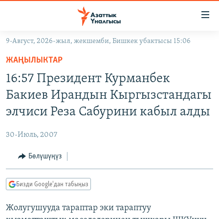
Линктер
Мазмунга
өтүңүз
9-Август, 2026-жыл, жекшемби, Бишкек убактысы 15:06
Навигацияга
ЖАҢЫЛЫКТАР
өтүңүз
ЖАҢЫЛЫКТАР
КЫРГЫЗСТАН
Издөөгө
16:57 Президент Курманбек
салыңыз
ДҮЙНӨ
КЫРГЫЗСТАН
Бакиев Ирандын Кыргызстандагы
УКРАИНА
САЯСАТ
ДҮЙНӨ
элчиси Реза Сабурини кабыл алды
АТАЙЫН ИЛИКТӨӨ
ЭКОНОМИКА
БОРБОР АЗИЯ
30-Июль, 2007
ТВ ПРОГРАММАЛАР
МАДАНИЯТ
Бөлүшүңүз
ПОДКАСТ
БҮГҮН АЗАТТЫКТА
ӨЗГӨЧӨ ПИКИР
ЭКСПЕРТТЕР ТАЛДАЙТ
Бизди Google'дан табыңыз
БИЗ ЖАНА ДҮЙНӨ
Русский
Жолугушууда тараптар эки тараптуу
ДАНИСТЕ