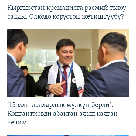
Кыргызстан кремацияга расмий тыюу
салды. Өлкөдө көрүстөн жетиштүүбү?
"15 млн долларлык мүлкүн берди".
Конгантиевди абактан алып калган
чечим