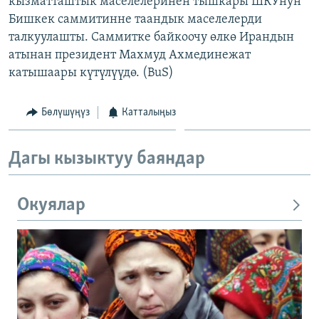
кызматташтык маселелеринен тышкары ШКУнун
ОНЛАЙН ШЕРИНЕ
ЭЖЕ-СИҢДИЛЕР
Бишкек саммитинне таандык маселелерди
талкуулашты. Саммитке байкоочу өлкө Ирандын
АЗАТТЫК+
атынан президент Махмуд Ахмединежат
ЫҢГАЙСЫЗ СУРООЛОР
катышаары күтүлүүдө. (BuS)
ЭЕ/АРнун бардык сайттары
Бөлүшүңүз
Катталыңыз
Дагы кызыктуу баяндар
Окуялар