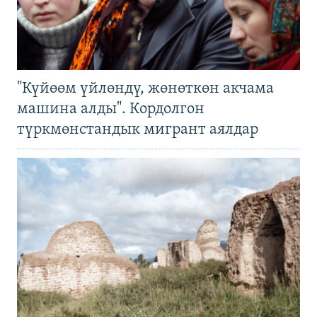
"Күйөөм үйлөндү, жөнөткөн акчама
машина алды". Кордолгон
түркмөнстандык мигрант аялдар