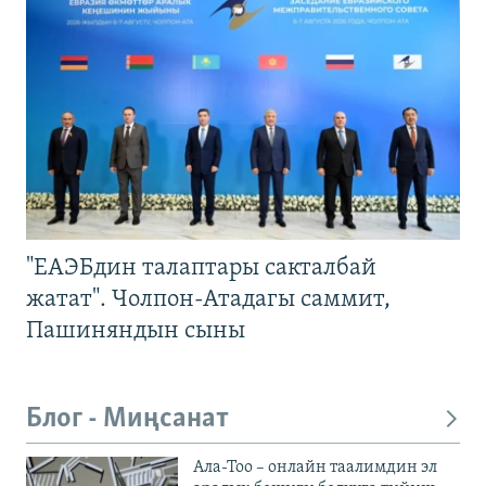
"ЕАЭБдин талаптары сакталбай
жатат". Чолпон-Атадагы саммит,
Пашиняндын сыны
Блог - Миңсанат
Ала-Тоо – онлайн таалимдин эл