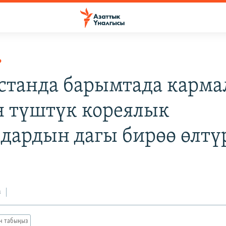
Р
станда барымтада карм
н түштүк кореялык
дардын дагы бирөө өлтү
з
ан табыңыз