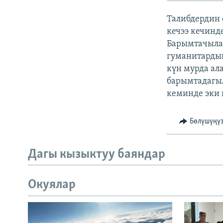
ЭЖЕ-СИҢДИЛЕР
Талибдердин 
АЗАТТЫК+
кечээ кечинд
ЫҢГАЙСЫЗ СУРООЛОР
Барымтачылар
гуманитардык
күн мурда ал
барымтадагыл
кеминде эки 
Бөлүшүңү
Дагы кызыктуу баяндар
Окуялар