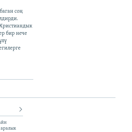
баган соң
лдирди.
 Христиандык
ер бир нече
үлү
егилерге
айн
 аралык