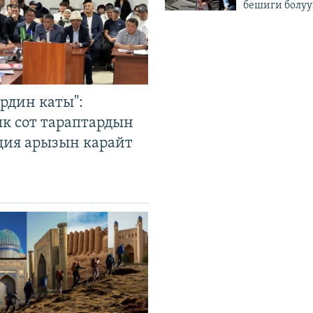
бешиги болуу
рдин каты":
к сот тараптардын
ция арызын карайт