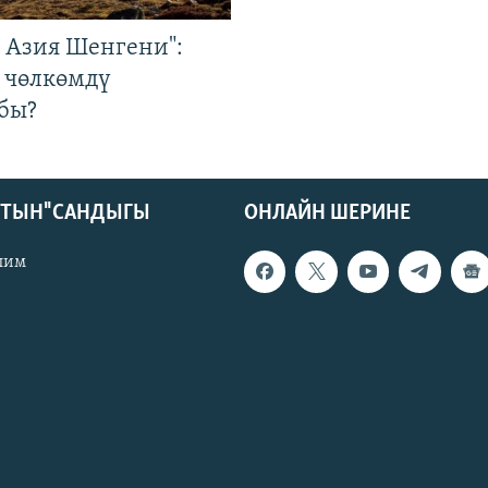
р Азия Шенгени":
 чөлкөмдү
бы?
КТЫН" САНДЫГЫ
ОНЛАЙН ШЕРИНЕ
лим