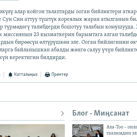
өкүлү алар койгон талаптарды ооган бийликтери аткар
е Сун Син аттуу түштүк кореялык жаран атылганын би
 түрмөдөгү талибдерди бошотуу талабын коюушууда.
 миссиянын 23 кызматкерин барымтага алган талибд
ардын бирөөсүн өлтүрүшкөн эле. Ооган бийлигинин өк
арга байланышкан абалды жөнгө салуу үчүн бийликт
күн керектигин билдирди.
з
Катталыңыз
Принтер
Блог - Миңсанат
Ала-Тоо – онл
таалимдин эл