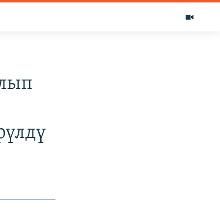
алып
рүлдү