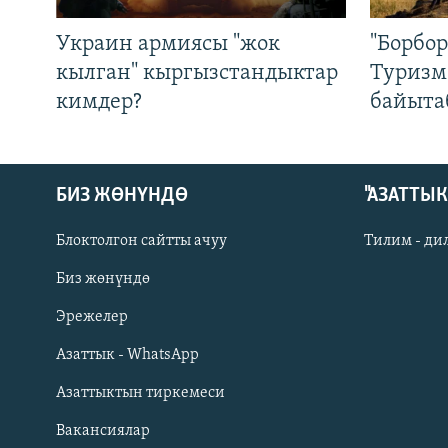
Украин армиясы "жок
"Борбо
кылган" кыргызстандыктар
Туризм
кимдер?
байыта
БИЗ ЖӨНҮНДӨ
"АЗАТТЫ
Блоктолгон сайтты ачуу
Тилим - ди
Биз жөнүндө
Русский
Эрежелер
Азаттык - WhatsApp
ОНЛАЙН ШЕРИНЕ
Азаттыктын тиркемеси
Вакансиялар