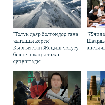
"Толук даяр болгондор гана
"75чиле
чыгышы керек".
Шаарды
Кыргызстан Жеңиш чокусу
апелля
боюнча жаңы талап
сунуштады