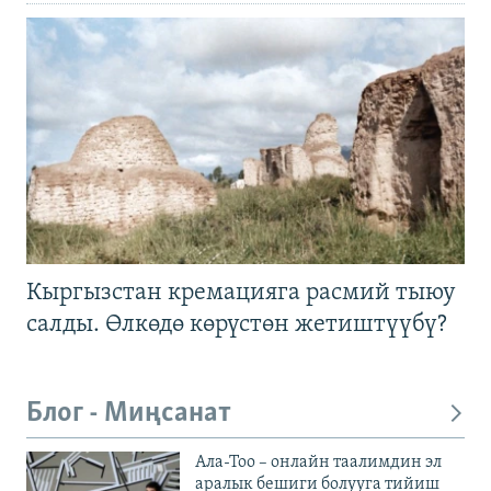
Кыргызстан кремацияга расмий тыюу
салды. Өлкөдө көрүстөн жетиштүүбү?
Блог - Миңсанат
Ала-Тоо – онлайн таалимдин эл
аралык бешиги болууга тийиш