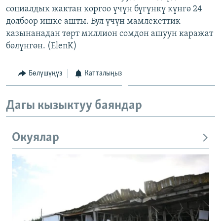
социалдык жактан коргоо үчүн бүгүнкү күнгө 24
ОНЛАЙН ШЕРИНЕ
ЭЖЕ-СИҢДИЛЕР
долбоор ишке ашты. Бул үчүн мамлекеттик
АЗАТТЫК+
казынанадан төрт миллион сомдон ашуун каражат
ЫҢГАЙСЫЗ СУРООЛОР
бөлүнгөн. (ElenK)
Бөлүшүңүз
Катталыңыз
ЭЕ/АРнун бардык сайттары
Дагы кызыктуу баяндар
Окуялар