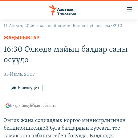
Линктер
Мазмунга
өтүңүз
11-Август, 2026-жыл, шейшемби, Бишкек убактысы 02:10
Навигацияга
ЖАҢЫЛЫКТАР
өтүңүз
ЖАҢЫЛЫКТАР
КЫРГЫЗСТАН
Издөөгө
16:30 Өлкөдө майып балдар саны
салыңыз
ДҮЙНӨ
КЫРГЫЗСТАН
өсүүдө
УКРАИНА
САЯСАТ
ДҮЙНӨ
31-Июль, 2007
АТАЙЫН ИЛИКТӨӨ
ЭКОНОМИКА
БОРБОР АЗИЯ
ТВ ПРОГРАММАЛАР
Бөлүшүңүз
МАДАНИЯТ
ПОДКАСТ
БҮГҮН АЗАТТЫКТА
Бизди Google'дан табыңыз
ӨЗГӨЧӨ ПИКИР
ЭКСПЕРТТЕР ТАЛДАЙТ
Эмгек жана социалдык коргоо министрлигинен
БИЗ ЖАНА ДҮЙНӨ
Русский
билдиришкендей буга балдардын курсагы тое
ДАНИСТЕ
тамактана албашы себеп болууда. Балдарды