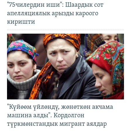
"75чилердин иши": Шаардык сот
апелляциялык арызды кароого
киришти
"Күйөөм үйлөндү, жөнөткөн акчама
машина алды". Кордолгон
түркмөнстандык мигрант аялдар