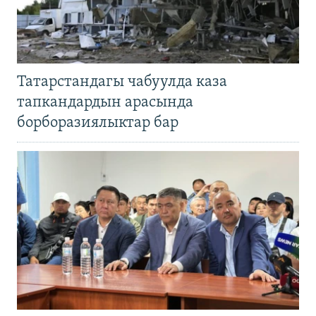
Татарстандагы чабуулда каза
тапкандардын арасында
борборазиялыктар бар