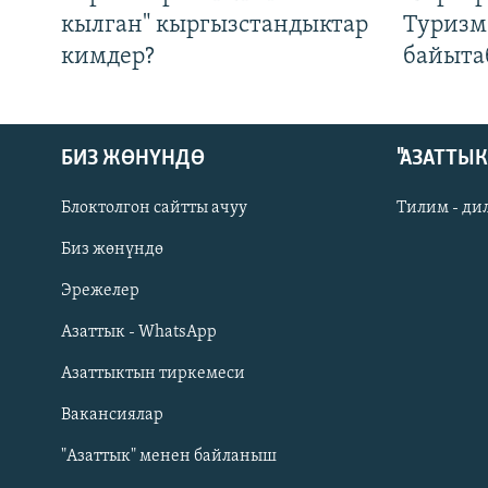
кылган" кыргызстандыктар
Туризм
кимдер?
байыта
БИЗ ЖӨНҮНДӨ
"АЗАТТЫ
Блоктолгон сайтты ачуу
Тилим - ди
Биз жөнүндө
Русский
Эрежелер
Азаттык - WhatsApp
ОНЛАЙН ШЕРИНЕ
Азаттыктын тиркемеси
Вакансиялар
"Азаттык" менен байланыш