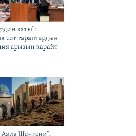
рдин каты":
к сот тараптардын
ция арызын карайт
р Азия Шенгени":