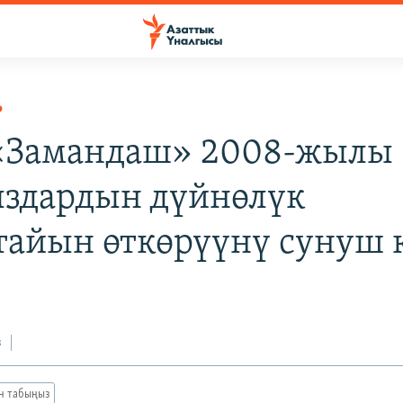
Р
 «Замандаш» 2008-жылы
здардын дүйнөлүк
тайын өткөрүүнү сунуш
з
ан табыңыз