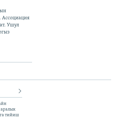
дын
. Ассоциация
ат. Ушул
ргыз
айн
 аралык
га тийиш