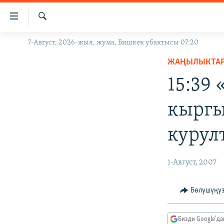
Линктер
Мазмунга
өтүңүз
Издөө
7-Август, 2026-жыл, жума, Бишкек убактысы 07:20
ЖАҢЫЛЫКТАР
Навигацияга
өтүңүз
ЖАҢЫЛЫКТА
КЫРГЫЗСТАН
Издөөгө
15:39
ДҮЙНӨ
КЫРГЫЗСТАН
салыңыз
УКРАИНА
САЯСАТ
ДҮЙНӨ
кыргы
АТАЙЫН ИЛИКТӨӨ
ЭКОНОМИКА
БОРБОР АЗИЯ
курул
ТВ ПРОГРАММАЛАР
МАДАНИЯТ
ПОДКАСТ
БҮГҮН АЗАТТЫКТА
1-Август, 2007
ӨЗГӨЧӨ ПИКИР
ЭКСПЕРТТЕР ТАЛДАЙТ
БИЗ ЖАНА ДҮЙНӨ
Бөлүшүңү
ДАНИСТЕ
Бизди Google'д