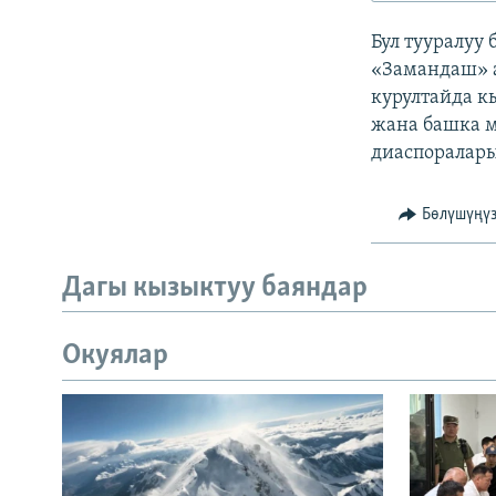
ЭЖЕ-СИҢДИЛЕР
Бул тууралуу
АЗАТТЫК+
«Замандаш» а
ЫҢГАЙСЫЗ СУРООЛОР
курултайда к
жана башка м
диаспоралар
Бөлүшүңү
Дагы кызыктуу баяндар
Окуялар