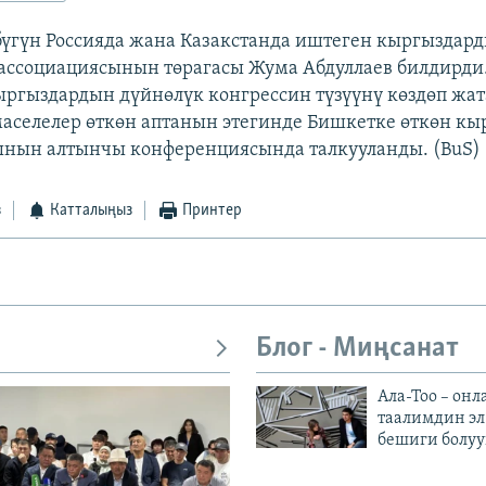
 бүгүн Россияда жана Казакстанда иштеген кыргыздар
ссоциациясынын төрагасы Жума Абдуллаев билдирди
ыргыздардын дүйнөлүк конгрессин түзүүнү көздөп жат
аселелер өткөн аптанын этегинде Бишкетке өткөн кы
ынын алтынчы конференциясында талкууланды. (BuS)
з
Катталыңыз
Принтер
Блог - Миңсанат
Ала-Тоо – онл
таалимдин эл
бешиги болуу