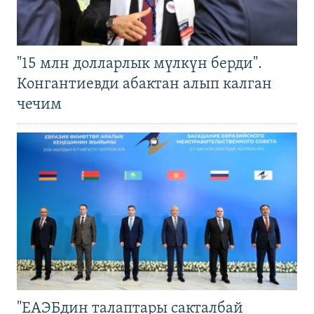
"15 млн долларлык мүлкүн берди".
Конгантиевди абактан алып калган
чечим
"ЕАЭБдин талаптары сакталбай