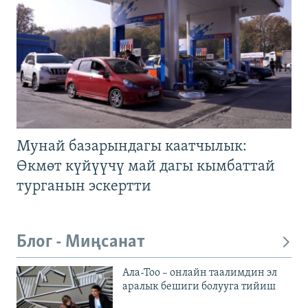
Мунай базарындагы каатчылык:
Өкмөт күйүүчү май дагы кымбаттай
турганын эскертти
Блог - Миңсанат
Ала-Тоо – онлайн таалимдин эл
аралык бешиги болууга тийиш