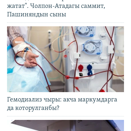
жатат". Чолпон-Атадагы саммит,
Пашиняндын сыны
Гемодиализ чыры: акча маркумдарга
да которулганбы?