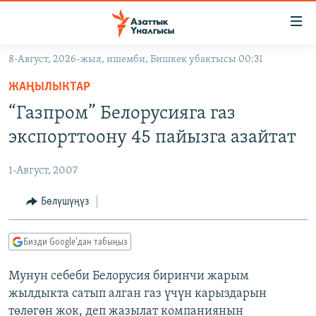
Линктер
Мазмунга
өтүңүз
8-Август, 2026-жыл, ишемби, Бишкек убактысы 00:31
Навигацияга
ЖАҢЫЛЫКТАР
өтүңүз
ЖАҢЫЛЫКТАР
КЫРГЫЗСТАН
Издөөгө
“Газпром” Белорусияга газ
салыңыз
ДҮЙНӨ
КЫРГЫЗСТАН
экспорттоону 45 пайызга азайтат
УКРАИНА
САЯСАТ
ДҮЙНӨ
1-Август, 2007
АТАЙЫН ИЛИКТӨӨ
ЭКОНОМИКА
БОРБОР АЗИЯ
ТВ ПРОГРАММАЛАР
Бөлүшүңүз
МАДАНИЯТ
ПОДКАСТ
БҮГҮН АЗАТТЫКТА
Бизди Google'дан табыңыз
ӨЗГӨЧӨ ПИКИР
ЭКСПЕРТТЕР ТАЛДАЙТ
Мунун себеби Белорусия биринчи жарым
БИЗ ЖАНА ДҮЙНӨ
Русский
жылдыкта сатып алган газ үчүн карыздарын
ДАНИСТЕ
төлөгөн жок, деп жазылат компаниянын