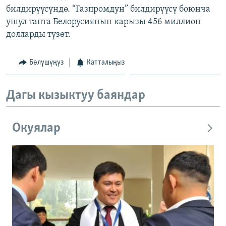
билдирүүсүндө. “Газпромдун” билдирүүсү боюнча
ОНЛАЙН ШЕРИНЕ
ЭЖЕ-СИҢДИЛЕР
ушул тапта Белорусиянын карызы 456 миллион
АЗАТТЫК+
долларды түзөт.
ЫҢГАЙСЫЗ СУРООЛОР
Бөлүшүңүз
Катталыңыз
ЭЕ/АРнун бардык сайттары
Дагы кызыктуу баяндар
Окуялар