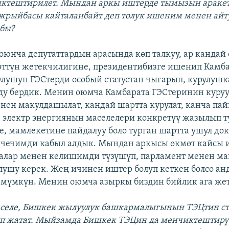
ктештирилет. Мындан аркы иштерде тымызын аракетт
жрыйбасы кайталанбайт деп толук ишеним менен айт
бы?
боюнча депутаттардын арасында көп талкуу, ар кандай
мөттүн жетекчилигине, президентибизге ишенип Камб
лушун ГЭСтерди особый статустан чыгарып, курулушк
ду бердик. Менин оюмча Камбарата ГЭСтеринин куруу
нен макулдашылат, кандай шартта курулат, канча па
н, электр энергиянын маселелери конкретүү жазылып т
е, мамлекетине пайдалуу боло турган шартта ушул до
 чечимди кабыл алдык. Мындан аркысы өкмөт кайсы и
, алар менен келишимди түзүшүп, парламент менен 
лушу керек. Жең ичинен иштер болуп кеткен болсо анд
 мүмкүн. Менин оюмча азыркы биздин бийлик ага жет
аселе, Бишкек жылуулук башкармалыгынын ТЭЦтин ст
уп жатат. Мыйзамда Бишкек ТЭЦин да менчиктештирү