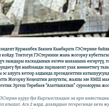
резидент Курманбек Бакиев Камбарата ГЭСтерине бай
 койду. Токтогул ГЭСтеринин жана жогорку кубаттагы
гүч зымдары каскадынын өзгөчө макамына өзгөртүү, т
үндөгү бул мыйзамды парламент узак мөөнөттөгү та
 эс алууга кетээр алдында президенттин катышуусун
аатта Жогорку Кеңештин депутаты, жалпы эле КМШ ма
ргетик Эргеш Төрөбаев “Азаттыкктын” суроолоруна жоо
ГЭСтерин куруу бул Кыргызстандын эң ири инвестиция
деп атышат. Ага 2 млрд. доллардын тегерегинде акча ж