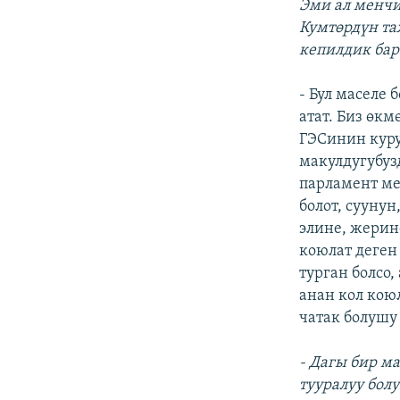
Эми ал менчи
Кумтөрдүн та
кепилдик бар
- Бул маселе 
атат. Биз өк
ГЭСинин куру
макулдугубуз
парламент ме
болот, сууну
элине, жерин
коюлат деген
турган болсо
анан кол кою
чатак болушу
- Дагы бир м
тууралуу бол