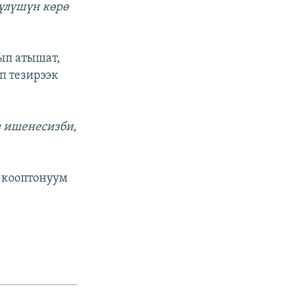
 үлүшүн көрө
ып атышат,
п тезирээк
з ишенесизби,
 кооптонуум