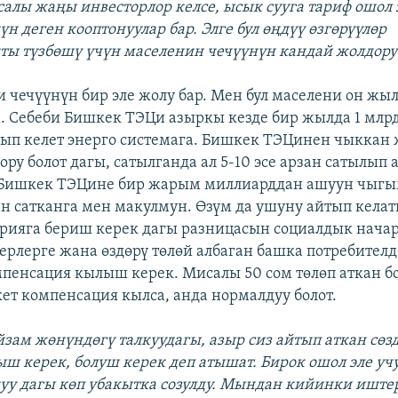
алы жаңы инвесторлор келсе, ысык сууга тариф ошол 
н деген кооптонуулар бар. Элге бул өңдүү өзгөрүүлөр
 түзбөшү үчүн маселенин чечүүнүн кандай жолдору 
ни чечүүнүн бир эле жолу бар. Мен бул маселени он жы
. Себеби Бишкек ТЭЦи азыркы кезде бир жылда 1 млрд
ып келет энерго системага. Бишкек ТЭЦинен чыккан
ору болот дагы, сатылганда ал 5-10 эсе арзан сатылып а
Бишкек ТЭЦине бир жарым миллиарддан ашуун чыгым 
 сатканга мен макулмун. Өзүм да ушуну айтып кела
эрияга бериш керек дагы разницасын социалдык нача
нерлерге жана өздөрү төлөй албаган башка потребител
пенсация кылыш керек. Мисалы 50 сом төлөп аткан бо
ет компенсация кылса, анда нормалдуу болот.
зам жөнүндөгү талкуудагы, азыр сиз айтып аткан сөз
ш керек, болуш керек деп атышат. Бирок ошол эле у
уу дагы көп убакытка созулду. Мындан кийинки иште