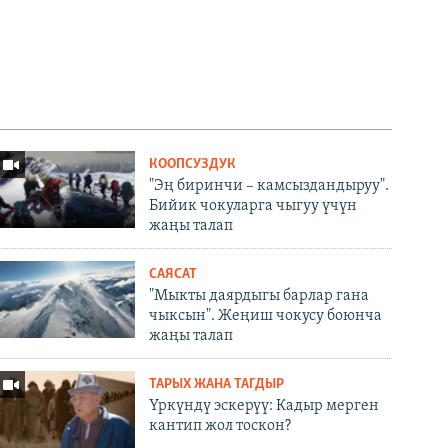
КООПСУЗДУК
"Эң биринчи – камсыздандыруу".
Бийик чокуларга чыгуу үчүн
жаңы талап
САЯСАТ
"Мыкты даярдыгы барлар гана
чыксын". Жеңиш чокусу боюнча
жаңы талап
ТАРЫХ ЖАНА ТАГДЫР
Үркүндү эскерүү: Кадыр мерген
кантип жол тоскон?