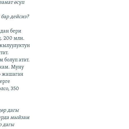
замат өсүп
бар дейсиз?
лдан бери
. 200 млн.
 жылуулуктун
тат.
болуп атат.
ткам. Муну
р жашаган
дерге
лсо, 350
дөр дагы
чурда мыйзам
р дагы