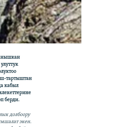
ланышкан
 улуттук
олуктоо
лаш-тартыштан
да кабыл
млекеттерине
п берди.
лык долбоору
умшалат экен.