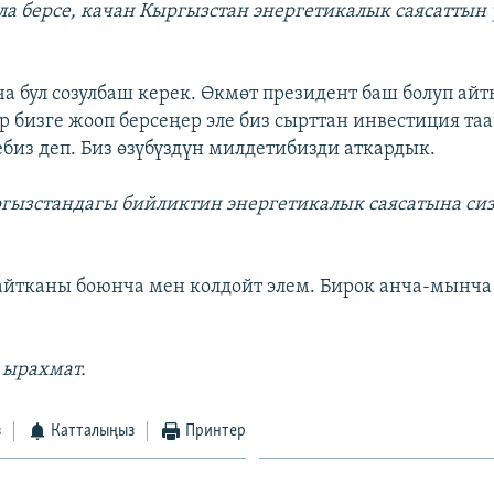
ла берсе, качан Кыргызстан энергетикалык саясаттын
а бул созулбаш керек. Өкмөт президент баш болуп айт
р бизге жооп берсеңер эле биз сырттан инвестиция таа
биз деп. Биз өзүбүздүн милдетибизди аткардык.
ргызстандагы бийликтин энергетикалык саясатына си
айтканы боюнча мен колдойт элем. Бирок анча-мынча
 ырахмат.
з
Катталыңыз
Принтер