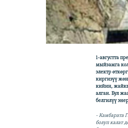
1-августта п
мыйзамга кол
электр өткөр
киргизүү жөн
кийин, жайкы
алган. Бул ж
белгилүү эне
- Камбарата 
болуп калат 