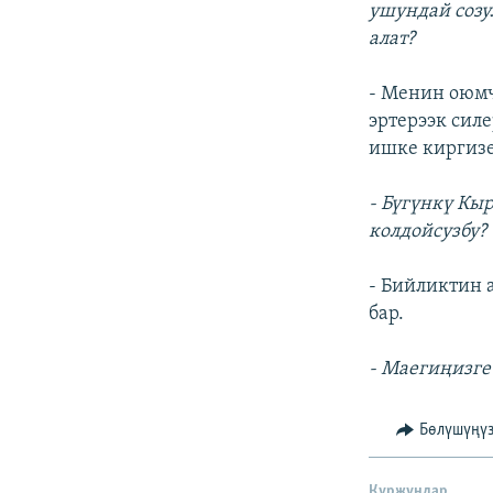
ушундай созу
алат?
- Менин оюмч
эртерээк силе
ишке киргизе
- Бүгүнкү Кы
колдойсузбу?
- Бийликтин 
бар.
- Маегиңизге
Бөлүшүңү
Куржундар