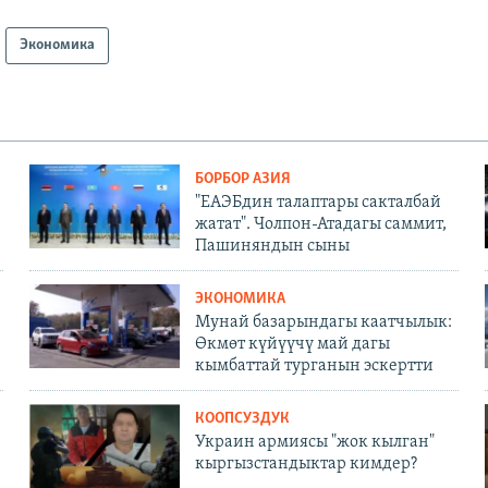
Экономика
БОРБОР АЗИЯ
"ЕАЭБдин талаптары сакталбай
жатат". Чолпон-Атадагы саммит,
Пашиняндын сыны
ЭКОНОМИКА
Мунай базарындагы каатчылык:
Өкмөт күйүүчү май дагы
кымбаттай турганын эскертти
КООПСУЗДУК
Украин армиясы "жок кылган"
кыргызстандыктар кимдер?