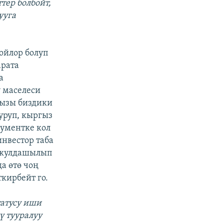
ер болбойт,
ууга
 ойлор болуп
арата
а
 маселеси
йызы биздики
уруп, кыргыз
кументке кол
нвестор таба
макулдашылып
а өтө чоң
кирбейт го.
атусу иши
ү тууралуу