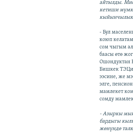
айтылды. Мис
кетиши мүмкү
кыйынчылыкты
- Бул маселе
коюп келатам
сом чыгым ал
баасы өтө жог
Ошондуктан 
Бишкек ТЭЦин
ээсине, же м
элге, пенсио
мамлекет ком
сомду мамлек
- Азыркы мый
бардыгы кылы
жөнүндө талк