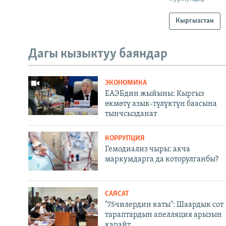
Кыргызстан
Дагы кызыктуу баяндар
ЭКОНОМИКА
ЕАЭБдин жыйыны: Кыргыз
өкмөтү азык-түлүктүн баасына
тынчсызданат
КОРРУПЦИЯ
Гемодиализ чыры: акча
маркумдарга да которулганбы?
САЯСАТ
"75чилердин каты": Шаардык сот
тараптардын апелляция арызын
карайт