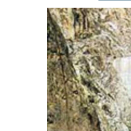
ЭЖЕ-СИҢДИЛЕР
АЗАТТЫК+
ЫҢГАЙСЫЗ СУРООЛОР