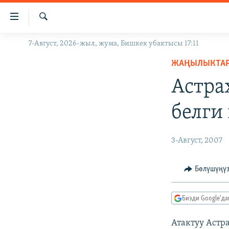
Линктер
Мазмунга
өтүңүз
Издөө
7-Август, 2026-жыл, жума, Бишкек убактысы 17:11
ЖАҢЫЛЫКТАР
Навигацияга
өтүңүз
ЖАҢЫЛЫКТА
КЫРГЫЗСТАН
Издөөгө
Астра
ДҮЙНӨ
КЫРГЫЗСТАН
салыңыз
УКРАИНА
САЯСАТ
ДҮЙНӨ
белги
АТАЙЫН ИЛИКТӨӨ
ЭКОНОМИКА
БОРБОР АЗИЯ
ТВ ПРОГРАММАЛАР
МАДАНИЯТ
3-Август, 2007
ПОДКАСТ
БҮГҮН АЗАТТЫКТА
Бөлүшүңү
ӨЗГӨЧӨ ПИКИР
ЭКСПЕРТТЕР ТАЛДАЙТ
БИЗ ЖАНА ДҮЙНӨ
Бизди Google'д
ДАНИСТЕ
Атактуу Астр