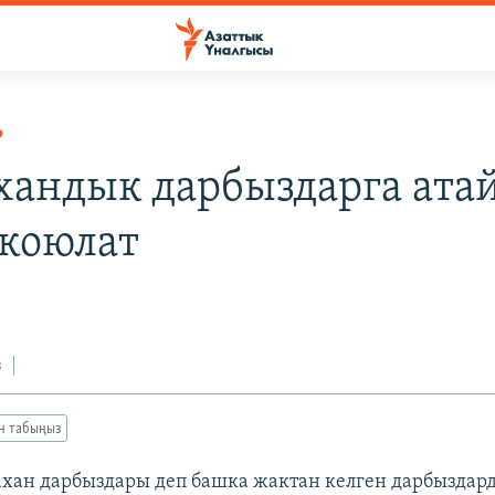
Р
хандык дарбыздарга ата
 коюлат
з
ан табыңыз
ахан дарбыздары деп башка жактан келген дарбыздар