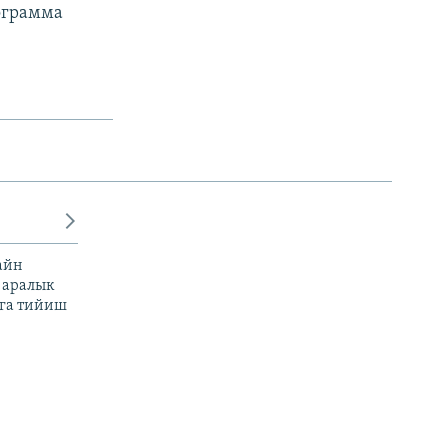
ограмма
айн
 аралык
га тийиш