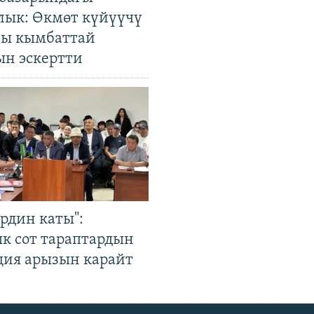
лык: Өкмөт күйүүчү
гы кымбаттай
ын эскертти
рдин каты":
к сот тараптардын
ция арызын карайт