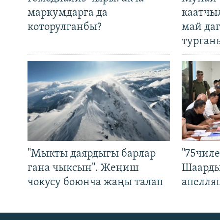
маркумдарга да
каатчы
которулганбы?
май да
турган
"Мыкты даярдыгы барлар
"75чиле
гана чыксын". Жеңиш
Шаарды
чокусу боюнча жаңы талап
апелля