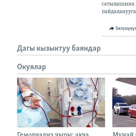
ЭЖЕ-СИҢДИЛЕР
сатылышына ж
пайдаланууга
АЗАТТЫК+
ЫҢГАЙСЫЗ СУРООЛОР
Бөлүшүңү
Дагы кызыктуу баяндар
Окуялар
Гемодиализ чыры: акча
Мунай 