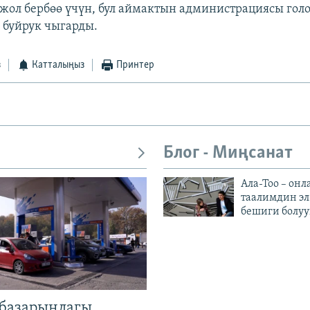
ол бербөө үчүн, бул аймактын администрациясы гол
 буйрук чыгарды.
з
Катталыңыз
Принтер
Блог - Миңсанат
Ала-Тоо – онл
таалимдин эл
бешиги болуу
базарындагы