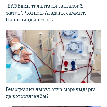
"ЕАЭБдин талаптары сакталбай
жатат". Чолпон-Атадагы саммит,
Пашиняндын сыны
Гемодиализ чыры: акча маркумдарга
да которулганбы?