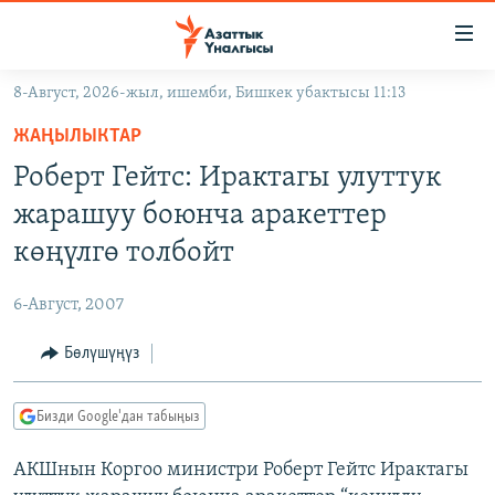
Линктер
Мазмунга
өтүңүз
8-Август, 2026-жыл, ишемби, Бишкек убактысы 11:13
Навигацияга
ЖАҢЫЛЫКТАР
өтүңүз
ЖАҢЫЛЫКТАР
КЫРГЫЗСТАН
Издөөгө
Роберт Гейтс: Ирактагы улуттук
салыңыз
ДҮЙНӨ
КЫРГЫЗСТАН
жарашуу боюнча аракеттер
УКРАИНА
САЯСАТ
ДҮЙНӨ
көңүлгө толбойт
АТАЙЫН ИЛИКТӨӨ
ЭКОНОМИКА
БОРБОР АЗИЯ
6-Август, 2007
ТВ ПРОГРАММАЛАР
МАДАНИЯТ
Бөлүшүңүз
ПОДКАСТ
БҮГҮН АЗАТТЫКТА
ӨЗГӨЧӨ ПИКИР
ЭКСПЕРТТЕР ТАЛДАЙТ
Бизди Google'дан табыңыз
БИЗ ЖАНА ДҮЙНӨ
Русский
АКШнын Коргоо министри Роберт Гейтс Ирактагы
ДАНИСТЕ