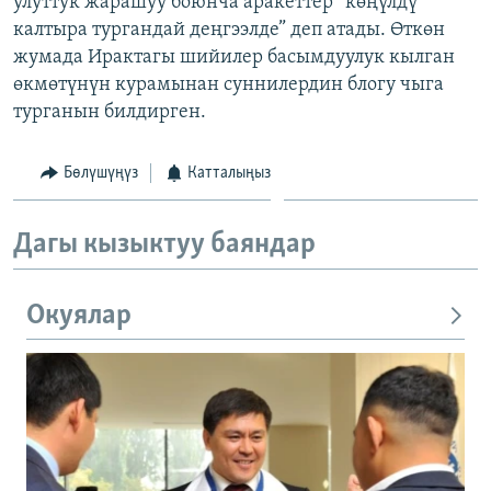
улуттук жарашуу боюнча аракеттер “көңүлдү
ОНЛАЙН ШЕРИНЕ
ЭЖЕ-СИҢДИЛЕР
калтыра тургандай деңгээлде” деп атады. Өткөн
жумада Ирактагы шийилер басымдуулук кылган
АЗАТТЫК+
өкмөтүнүн курамынан суннилердин блогу чыга
ЫҢГАЙСЫЗ СУРООЛОР
турганын билдирген.
ЭЕ/АРнун бардык сайттары
Бөлүшүңүз
Катталыңыз
Дагы кызыктуу баяндар
Окуялар