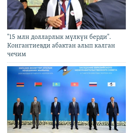
"15 млн долларлык мүлкүн берди".
Конгантиевди абактан алып калган
чечим