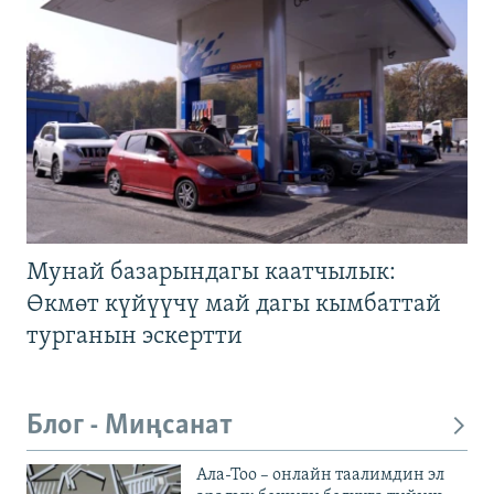
Мунай базарындагы каатчылык:
Өкмөт күйүүчү май дагы кымбаттай
турганын эскертти
Блог - Миңсанат
Ала-Тоо – онлайн таалимдин эл