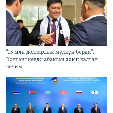
"15 млн долларлык мүлкүн берди".
Конгантиевди абактан алып калган
чечим