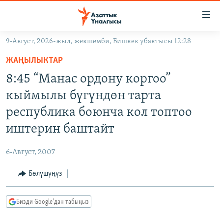
Линктер
Мазмунга
өтүңүз
9-Август, 2026-жыл, жекшемби, Бишкек убактысы 12:28
Навигацияга
ЖАҢЫЛЫКТАР
өтүңүз
ЖАҢЫЛЫКТАР
КЫРГЫЗСТАН
Издөөгө
8:45 “Манас ордону коргоо”
салыңыз
ДҮЙНӨ
КЫРГЫЗСТАН
кыймылы бүгүндөн тарта
УКРАИНА
САЯСАТ
ДҮЙНӨ
республика боюнча кол топтоо
АТАЙЫН ИЛИКТӨӨ
ЭКОНОМИКА
БОРБОР АЗИЯ
иштерин баштайт
ТВ ПРОГРАММАЛАР
МАДАНИЯТ
6-Август, 2007
ПОДКАСТ
БҮГҮН АЗАТТЫКТА
Бөлүшүңүз
ӨЗГӨЧӨ ПИКИР
ЭКСПЕРТТЕР ТАЛДАЙТ
БИЗ ЖАНА ДҮЙНӨ
Русский
Бизди Google'дан табыңыз
ДАНИСТЕ