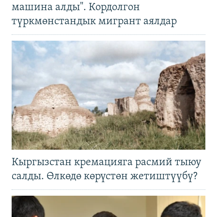
машина алды". Кордолгон
түркмөнстандык мигрант аялдар
Кыргызстан кремацияга расмий тыюу
салды. Өлкөдө көрүстөн жетиштүүбү?