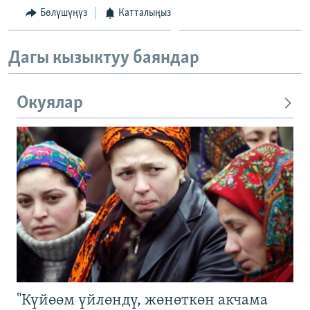
Бөлүшүңүз
Катталыңыз
Дагы кызыктуу баяндар
Окуялар
"Күйөөм үйлөндү, жөнөткөн акчама