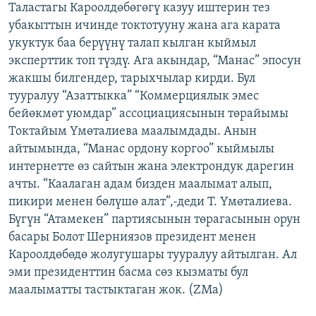
Таластагы Кароолдөбөгөгү казуу иштерин тез
ОНЛАЙН ШЕРИНЕ
ЭЖЕ-СИҢДИЛЕР
убакыттын ичинде токтотууну жана ага карата
АЗАТТЫК+
укуктук баа берүүнү талап кылган кыймыл
эксперттик топ түздү. Ага акындар, “Манас” эпосун
ЫҢГАЙСЫЗ СУРООЛОР
жакшы билгендер, тарыхчылар кирди. Бул
тууралуу “Азаттыкка” “Коммерциялык эмес
ЭЕ/АРнун бардык сайттары
бейөкмөт уюмдар” ассоциациясынын төрайымы
Токтайым Үмөталиева маалымдады. Анын
айтымында, “Манас ордону коргоо” кыймылы
интернетте өз сайтын жана электрондук дарегин
ачты. “Каалаган адам бизден маалымат алып,
пикири менен бөлүшө алат”,-деди Т. Үмөталиева.
Бүгүн “Атамекен” партиясынын төрагасынын орун
басары Болот Шерниязов президент менен
Кароолдөбөдө жолугушары тууралуу айтылган. Ал
эми президенттин басма сөз кызматы бул
маалыматты тастыктаган жок. (ZMa)