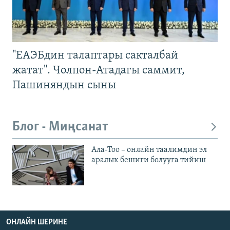
"ЕАЭБдин талаптары сакталбай
жатат". Чолпон-Атадагы саммит,
Пашиняндын сыны
Блог - Миңсанат
Ала-Тоо – онлайн таалимдин эл
аралык бешиги болууга тийиш
ОНЛАЙН ШЕРИНЕ