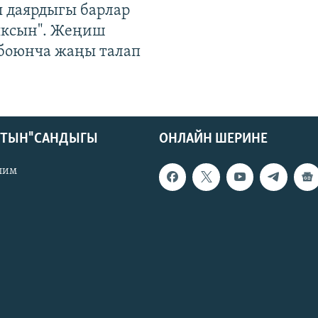
 даярдыгы барлар
ыксын". Жеңиш
 боюнча жаңы талап
КТЫН" САНДЫГЫ
ОНЛАЙН ШЕРИНЕ
лим