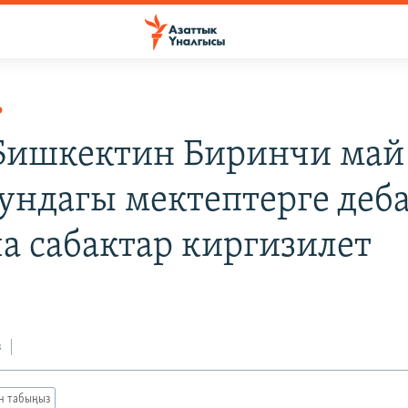
Р
 Бишкектин Биринчи май
ундагы мектептерге деб
а сабактар киргизилет
з
ан табыңыз