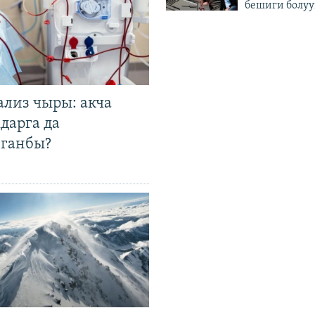
бешиги болуу
ализ чыры: акча
дарга да
лганбы?