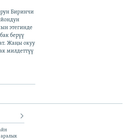
орун Биринчи
айондун
нын этегинде
бак берүү
ат. Жаңы окуу
ак милдеттүү
айн
 аралык