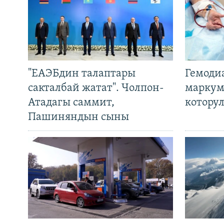
"ЕАЭБдин талаптары
Гемоди
сакталбай жатат". Чолпон-
маркум
Атадагы саммит,
котору
Пашиняндын сыны