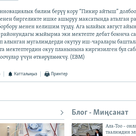
нновациялык билим берүү кору “Пикир айтыш” долбо
енен биргеликте ишке ашыруу максатында аталган р
борбору менен келишим түздү. Ага ылайык август айы
районундагы жыйырма эки мектепте дебат боюнча са
п алынган мугалимдерди окутуу иш-чаралары баштал
а мектептердин окуу планынына киргизилген бул саб
лоочулар үчүн өткөрүлмөкчү. (EBM)
з
Катталыңыз
Принтер
Блог - Миңсанат
Ала-Тоо – онл
таалимдин эл