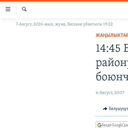
Линктер
Мазмунга
өтүңүз
Издөө
7-Август, 2026-жыл, жума, Бишкек убактысы 19:22
ЖАҢЫЛЫКТАР
Навигацияга
өтүңүз
ЖАҢЫЛЫКТА
КЫРГЫЗСТАН
Издөөгө
14:45
ДҮЙНӨ
КЫРГЫЗСТАН
салыңыз
УКРАИНА
САЯСАТ
ДҮЙНӨ
район
АТАЙЫН ИЛИКТӨӨ
ЭКОНОМИКА
БОРБОР АЗИЯ
боюнч
ТВ ПРОГРАММАЛАР
МАДАНИЯТ
ПОДКАСТ
БҮГҮН АЗАТТЫКТА
6-Август, 2007
ӨЗГӨЧӨ ПИКИР
ЭКСПЕРТТЕР ТАЛДАЙТ
БИЗ ЖАНА ДҮЙНӨ
Бөлүшүңү
ДАНИСТЕ
Бизди Google'д