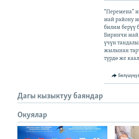
ЭЖЕ-СИҢДИЛЕР
“Перемена” и
АЗАТТЫК+
май району м
ЫҢГАЙСЫЗ СУРООЛОР
билим берүү 
Биринчи май 
үчүн тандалы
жылынан тарт
түрдө же каа
Бөлүшүңү
Дагы кызыктуу баяндар
Окуялар