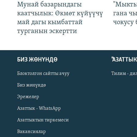
Мунай базарындагы
"Мыкты
каатчылык: Өкмөт күйүүчү
гана ч
май дагы кымбаттай
чокусу
турганын эскертти
БИЗ ЖӨНҮНДӨ
"АЗАТТЫ
Блоктолгон сайтты ачуу
Тилим - ди
Биз жөнүндө
Русский
Эрежелер
Азаттык - WhatsApp
ОНЛАЙН ШЕРИНЕ
Азаттыктын тиркемеси
Вакансиялар