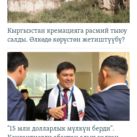
Кыргызстан кремацияга расмий тыюу
салды. Өлкөдө көрүстөн жетиштүүбү?
"15 млн долларлык мүлкүн берди".