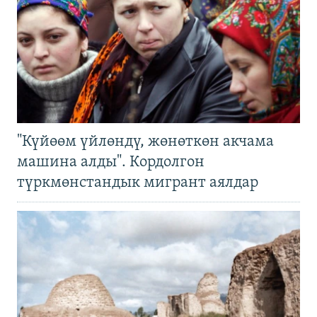
"Күйөөм үйлөндү, жөнөткөн акчама
машина алды". Кордолгон
түркмөнстандык мигрант аялдар