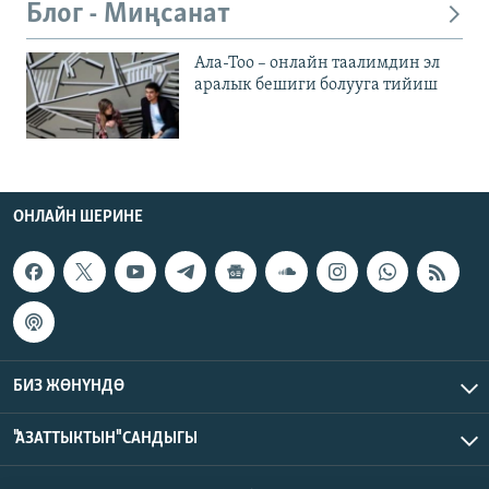
Блог - Миңсанат
Ала-Тоо – онлайн таалимдин эл
аралык бешиги болууга тийиш
ОНЛАЙН ШЕРИНЕ
БИЗ ЖӨНҮНДӨ
"АЗАТТЫКТЫН" САНДЫГЫ