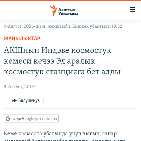
Линктер
Мазмунга
өтүңүз
9-Август, 2026-жыл, жекшемби, Бишкек убактысы 18:52
Навигацияга
ЖАҢЫЛЫКТАР
өтүңүз
ЖАҢЫЛЫКТАР
КЫРГЫЗСТАН
Издөөгө
АКШнын Индэве космостук
салыңыз
ДҮЙНӨ
КЫРГЫЗСТАН
кемеси кечээ Эл аралык
УКРАИНА
САЯСАТ
ДҮЙНӨ
космостук станцияга бет алды
АТАЙЫН ИЛИКТӨӨ
ЭКОНОМИКА
БОРБОР АЗИЯ
9-Август, 2007
ТВ ПРОГРАММАЛАР
МАДАНИЯТ
Бөлүшүңүз
ПОДКАСТ
БҮГҮН АЗАТТЫКТА
ӨЗГӨЧӨ ПИКИР
ЭКСПЕРТТЕР ТАЛДАЙТ
Бизди Google'дан табыңыз
БИЗ ЖАНА ДҮЙНӨ
Русский
Кеме космоско убагында учуп чыгып, сапар
ДАНИСТЕ