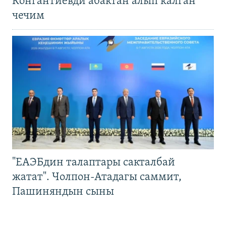
Конгантиевди абактан алып калган
чечим
"ЕАЭБдин талаптары сакталбай
жатат". Чолпон-Атадагы саммит,
Пашиняндын сыны