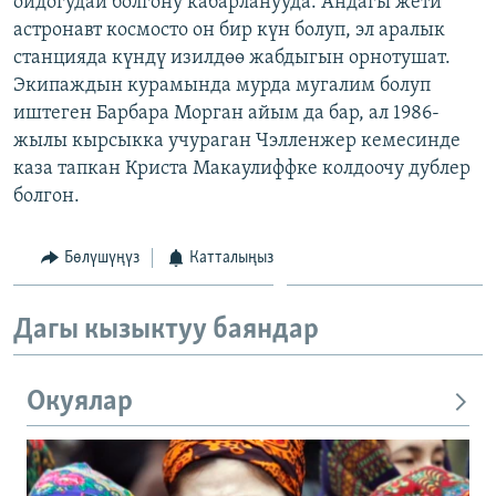
ойдогудай болгону кабарланууда. Андагы жети
ОНЛАЙН ШЕРИНЕ
ЭЖЕ-СИҢДИЛЕР
астронавт космосто он бир күн болуп, эл аралык
станцияда күндү изилдөө жабдыгын орнотушат.
АЗАТТЫК+
Экипаждын курамында мурда мугалим болуп
ЫҢГАЙСЫЗ СУРООЛОР
иштеген Барбара Морган айым да бар, ал 1986-
жылы кырсыкка учураган Чэлленжер кемесинде
каза тапкан Криста Макаулиффке колдоочу дублер
ЭЕ/АРнун бардык сайттары
болгон.
Бөлүшүңүз
Катталыңыз
Дагы кызыктуу баяндар
Окуялар