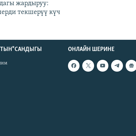
дагы жардыруу:
лерди текшерүү күч
КТЫН" САНДЫГЫ
ОНЛАЙН ШЕРИНЕ
лим