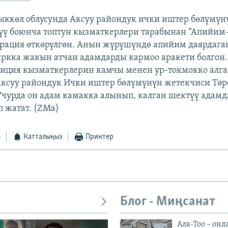
сыккөл облусунда Аксуу райондук ички иштер бөлүмүн
ү боюнча топтун кызматкерлери тарабынан “Апийим-
рация өткөрүлгөн. Анын жүрүшүндө апийим даярдага
ркка жакын атчан адамдарды кармоо аракети болгон.
лиция кызматкерлерин камчы менен ур-токмокко алг
Аксуу райондук Ички иштер бөлүмүнүн жетекчиси Төр
Учурда он адам камакка алынып, калган шектүү адамд
 жатат. (ZMa)
з
Катталыңыз
Принтер
Блог - Миңсанат
Ала-Тоо – онл