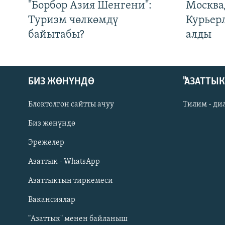
"Борбор Азия Шенгени":
Москва
Туризм чөлкөмдү
Курьер
байытабы?
алды
БИЗ ЖӨНҮНДӨ
"АЗАТТЫ
Блоктолгон сайтты ачуу
Тилим - ди
Биз жөнүндө
Русский
Эрежелер
Азаттык - WhatsApp
ОНЛАЙН ШЕРИНЕ
Азаттыктын тиркемеси
Вакансиялар
"Азаттык" менен байланыш