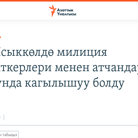
Р
Ысыккөлдө милиция
ткерлери менен атчанда
унда кагылышуу болду
з
ан табыңыз