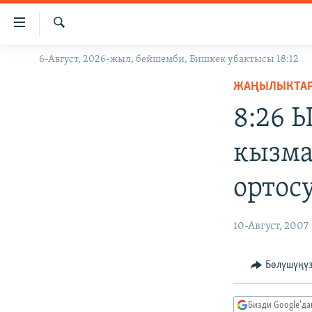
Линктер
Мазмунга
өтүңүз
Издөө
6-Август, 2026-жыл, бейшемби, Бишкек убактысы 18:12
ЖАҢЫЛЫКТАР
Навигацияга
өтүңүз
ЖАҢЫЛЫКТА
КЫРГЫЗСТАН
Издөөгө
8:26 
ДҮЙНӨ
КЫРГЫЗСТАН
салыңыз
УКРАИНА
САЯСАТ
ДҮЙНӨ
кызма
АТАЙЫН ИЛИКТӨӨ
ЭКОНОМИКА
БОРБОР АЗИЯ
ортос
ТВ ПРОГРАММАЛАР
МАДАНИЯТ
ПОДКАСТ
БҮГҮН АЗАТТЫКТА
10-Август, 2007
ӨЗГӨЧӨ ПИКИР
ЭКСПЕРТТЕР ТАЛДАЙТ
БИЗ ЖАНА ДҮЙНӨ
Бөлүшүңү
ДАНИСТЕ
Бизди Google'д