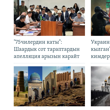
"75чилердин каты":
Украин
Шаардык сот тараптардын
кылган
апелляция арызын карайт
кимдер