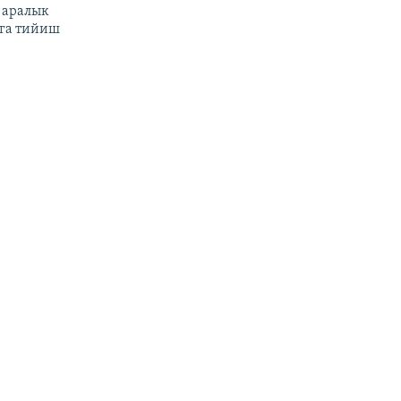
 аралык
га тийиш