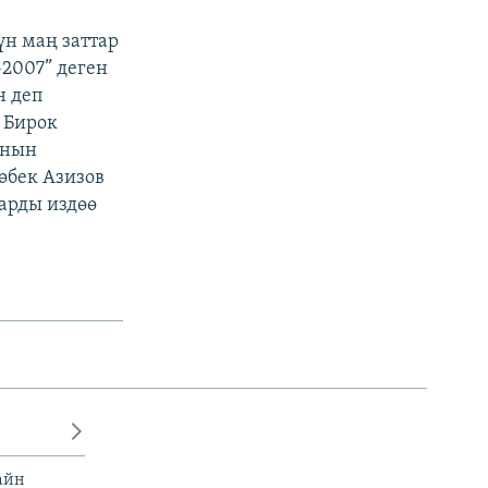
үн маң заттар
2007” деген
н деп
 Бирок
анын
өбек Азизов
арды издөө
айн