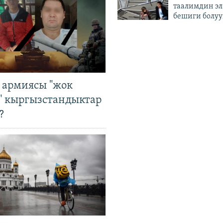
таалимдин эл
бешиги болуу
 армиясы "жок
" кыргызстандыктар
?