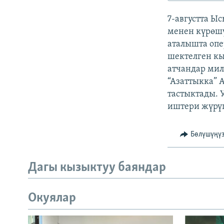
ЭЖЕ-СИҢДИЛЕР
7-августта Ы
АЗАТТЫК+
менен күрөшү
ЫҢГАЙСЫЗ СУРООЛОР
аталышта опе
шектелген кы
атчандар ми
“Азаттыкка” 
тастыктады. 
иштери жүрүп
Бөлүшүңү
Дагы кызыктуу баяндар
Окуялар