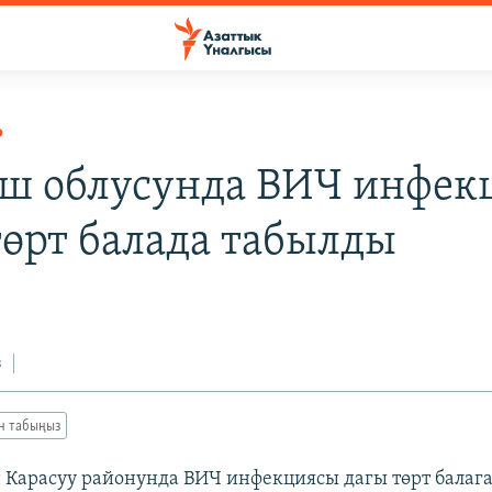
Р
Ош облусунда ВИЧ инфек
төрт балада табылды
з
ан табыңыз
 Карасуу районунда ВИЧ инфекциясы дагы төрт балаг