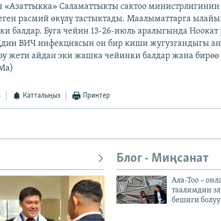
 «Азаттыкка» Саламаттыкты сактоо министрлигинин
еген расмий өкүлү тастыктады. Маалыматтарга ылайык
и балдар. Буга чейин 13-26-июль аралыгында Ноокат
дин ВИЧ инфекциясын он бир киши жугузгандыгы ан
зу жети айдан эки жашка чейинки балдар жана бирөө
Ma)
з
Катталыңыз
Принтер
Блог - Миңсанат
Ала-Тоо – онл
таалимдин эл
бешиги болуу