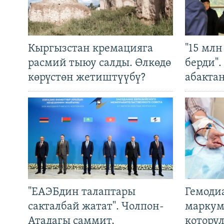
Кыргызстан кремацияга
"15 мл
расмий тыюу салды. Өлкөдө
берди"
көрүстөн жетиштүүбү?
абакта
"ЕАЭБдин талаптары
Гемоди
сакталбай жатат". Чолпон-
маркум
Атадагы саммит,
котору