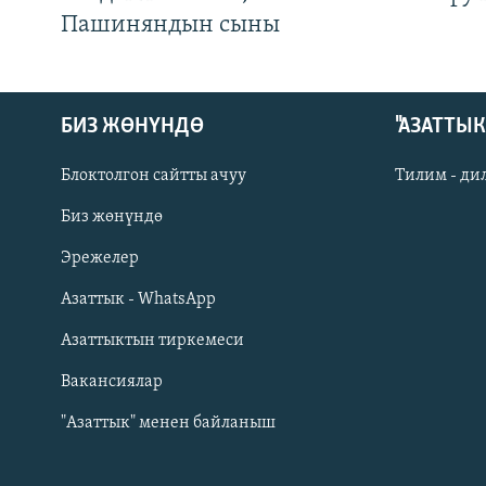
Пашиняндын сыны
БИЗ ЖӨНҮНДӨ
"АЗАТТЫ
Блоктолгон сайтты ачуу
Тилим - ди
Биз жөнүндө
Русский
Эрежелер
Азаттык - WhatsApp
ОНЛАЙН ШЕРИНЕ
Азаттыктын тиркемеси
Вакансиялар
"Азаттык" менен байланыш
ЭЕ/АРнун бардык сайттары