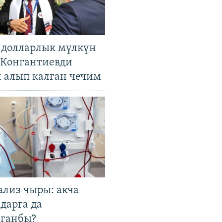
н долларлык мүлкүн
. Конгантиевди
н алып калган чечим
ализ чыры: акча
дарга да
лганбы?