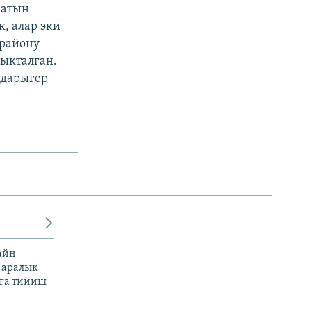
 атын
, алар эки
 району
ыкталган.
 дарыгер
айн
 аралык
га тийиш