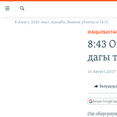
Линктер
Мазмунга
өтүңүз
Издөө
8-Август, 2026-жыл, ишемби, Бишкек убактысы 14:15
ЖАҢЫЛЫКТАР
Навигацияга
өтүңүз
ЖАҢЫЛЫКТА
КЫРГЫЗСТАН
Издөөгө
8:43 
ДҮЙНӨ
КЫРГЫЗСТАН
салыңыз
УКРАИНА
САЯСАТ
ДҮЙНӨ
дагы 
АТАЙЫН ИЛИКТӨӨ
ЭКОНОМИКА
БОРБОР АЗИЯ
ТВ ПРОГРАММАЛАР
МАДАНИЯТ
10-Август, 2007
ПОДКАСТ
БҮГҮН АЗАТТЫКТА
Бөлүшүңү
ӨЗГӨЧӨ ПИКИР
ЭКСПЕРТТЕР ТАЛДАЙТ
БИЗ ЖАНА ДҮЙНӨ
Бизди Google'д
ДАНИСТЕ
Ош облусунун