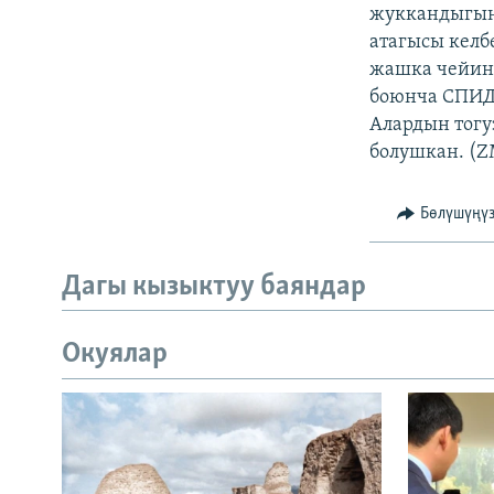
ЭЖЕ-СИҢДИЛЕР
жуккандыгын
атагысы келб
АЗАТТЫК+
жашка чейинк
ЫҢГАЙСЫЗ СУРООЛОР
боюнча СПИД
Алардын тогу
болушкан. (Z
Бөлүшүңү
Дагы кызыктуу баяндар
Окуялар