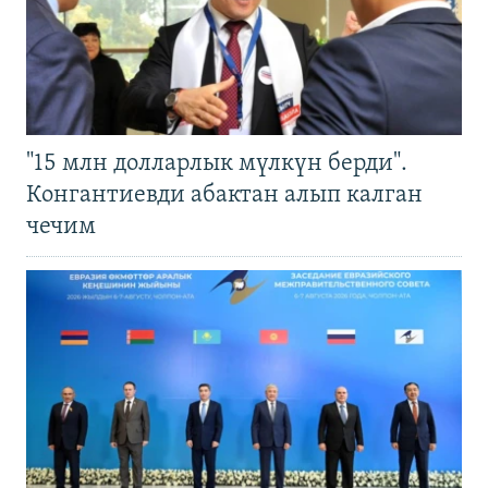
"15 млн долларлык мүлкүн берди".
Конгантиевди абактан алып калган
чечим