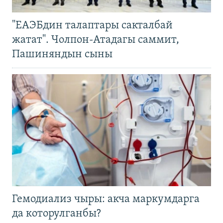
"ЕАЭБдин талаптары сакталбай
жатат". Чолпон-Атадагы саммит,
Пашиняндын сыны
Гемодиализ чыры: акча маркумдарга
да которулганбы?