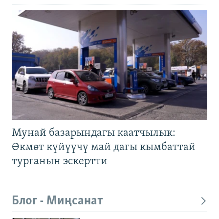
Мунай базарындагы каатчылык:
Өкмөт күйүүчү май дагы кымбаттай
турганын эскертти
Блог - Миңсанат