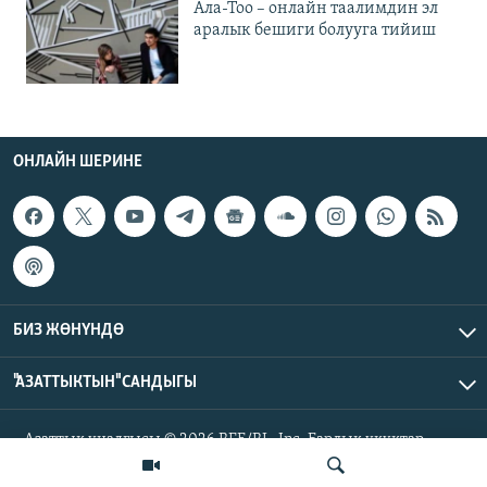
Ала-Тоо – онлайн таалимдин эл
аралык бешиги болууга тийиш
ОНЛАЙН ШЕРИНЕ
БИЗ ЖӨНҮНДӨ
"АЗАТТЫКТЫН" САНДЫГЫ
Азаттык үналгысы © 2026 RFE/RL, Inc. Бардык укуктар
корголгон.