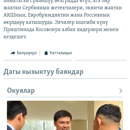
аныктаган сүйлөшүү Белградда өтүп, ага бир
ОНЛАЙН ШЕРИНЕ
ЭЖЕ-СИҢДИЛЕР
жактан Сербиянын жетекчилери, экинчи жактан
АКШнын, Евробримдиктин жана Россиянын
АЗАТТЫК+
өкүлдөрү катышууда. Элчилер ишемби күнү
ЫҢГАЙСЫЗ СУРООЛОР
Приштинада Косовонун албан лидерлери менен
кездешет.
ЭЕ/АРнун бардык сайттары
Бөлүшүңүз
Катталыңыз
Дагы кызыктуу баяндар
Окуялар