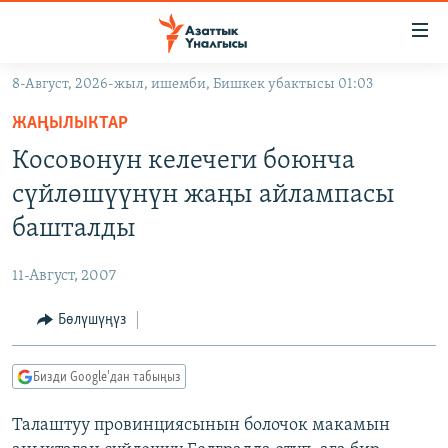
Линктер
Мазмунга
өтүңүз
8-Август, 2026-жыл, ишемби, Бишкек убактысы 01:03
Навигацияга
ЖАҢЫЛЫКТАР
өтүңүз
ЖАҢЫЛЫКТАР
КЫРГЫЗСТАН
Издөөгө
Косовонун келечеги боюнча
салыңыз
ДҮЙНӨ
КЫРГЫЗСТАН
сүйлөшүүнүн жаңы айлампасы
УКРАИНА
САЯСАТ
ДҮЙНӨ
башталды
АТАЙЫН ИЛИКТӨӨ
ЭКОНОМИКА
БОРБОР АЗИЯ
11-Август, 2007
ТВ ПРОГРАММАЛАР
МАДАНИЯТ
Бөлүшүңүз
ПОДКАСТ
БҮГҮН АЗАТТЫКТА
ӨЗГӨЧӨ ПИКИР
ЭКСПЕРТТЕР ТАЛДАЙТ
Бизди Google'дан табыңыз
БИЗ ЖАНА ДҮЙНӨ
Русский
Талаштуу провинциясынын болочок макамын
ДАНИСТЕ