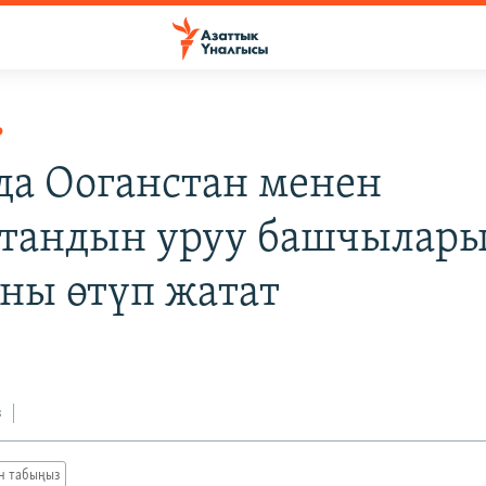
Р
да Ооганстан менен
тандын уруу башчылар
ы өтүп жатат
з
ан табыңыз