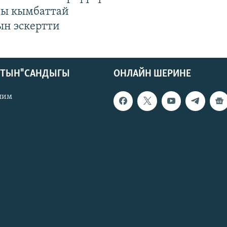
гы кымбаттай
ын эскертти
КТЫН" САНДЫГЫ
ОНЛАЙН ШЕРИНЕ
лим