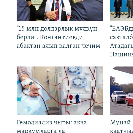
"15 млн долларлык мүлкүн
"ЕАЭБд
берди". Конгантиевди
сакталб
абактан алып калган чечим
Атадаг
Пашин
Гемодиализ чыры: акча
Мунай 
маркумдарга да
каатчы