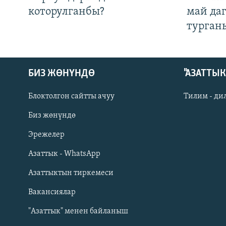
которулганбы?
май да
турган
БИЗ ЖӨНҮНДӨ
"АЗАТТЫ
Блоктолгон сайтты ачуу
Тилим - ди
Биз жөнүндө
Русский
Эрежелер
Азаттык - WhatsApp
ОНЛАЙН ШЕРИНЕ
Азаттыктын тиркемеси
Вакансиялар
"Азаттык" менен байланыш