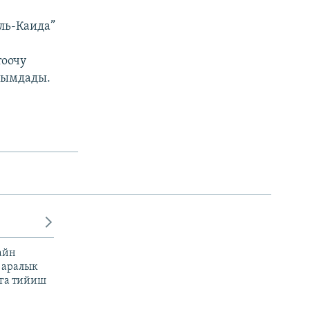
ль-Каида”
оочу
лымдады.
айн
 аралык
га тийиш