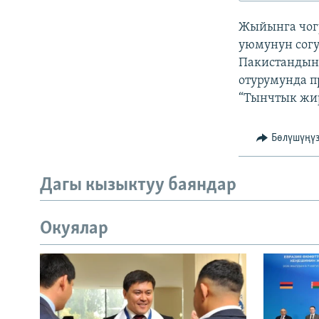
ЭЖЕ-СИҢДИЛЕР
Жыйынга чогу
АЗАТТЫК+
уюмунун сог
ЫҢГАЙСЫЗ СУРООЛОР
Пакистандын
отурумунда 
“Тынчтык жир
Бөлүшүңү
Дагы кызыктуу баяндар
Окуялар