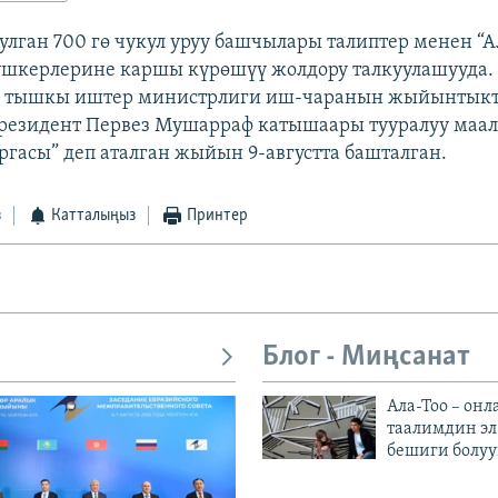
лган 700 гө чукул уруу башчылары талиптер менен “А
ушкерлерине каршы күрөшүү жолдору талкуулашууда.
 тышкы иштер министрлиги иш-чаранын жыйынтыкт
президент Первез Мушарраф катышаары тууралуу маа
гасы” деп аталган жыйын 9-августта башталган.
з
Катталыңыз
Принтер
Блог - Миңсанат
Ала-Тоо – онл
таалимдин эл
бешиги болуу