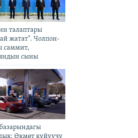
ин талаптары
ай жатат". Чолпон-
ы саммит,
яндын сыны
базарындагы
лык: Өкмөт күйүүчү