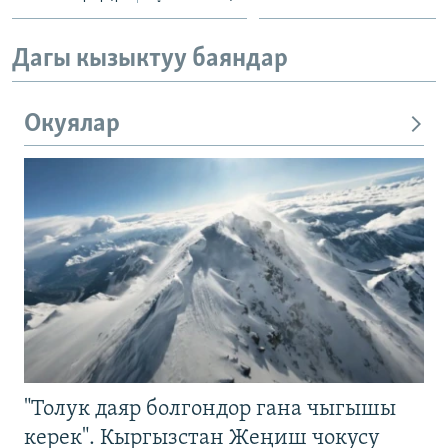
Дагы кызыктуу баяндар
Окуялар
"Толук даяр болгондор гана чыгышы
керек". Кыргызстан Жеңиш чокусу