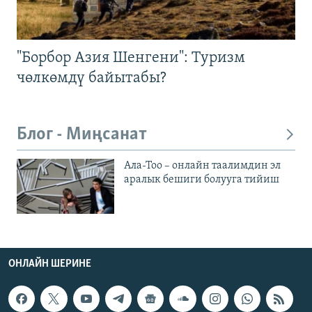
"Борбор Азия Шенгени": Туризм
чөлкөмдү байытабы?
Блог - Миңсанат
Ала-Тоо – онлайн таалимдин эл
аралык бешиги болууга тийиш
ОНЛАЙН ШЕРИНЕ