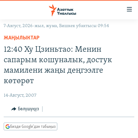
Линктер
Мазмунга
өтүңүз
7-Август, 2026-жыл, жума, Бишкек убактысы 09:54
Навигацияга
ЖАҢЫЛЫКТАР
өтүңүз
ЖАҢЫЛЫКТАР
КЫРГЫЗСТАН
Издөөгө
12:40 Ху Цзиньтао: Менин
салыңыз
ДҮЙНӨ
КЫРГЫЗСТАН
сапарым кошуналык, достук
УКРАИНА
САЯСАТ
ДҮЙНӨ
мамилени жаңы деңгээлге
АТАЙЫН ИЛИКТӨӨ
ЭКОНОМИКА
БОРБОР АЗИЯ
көтөрөт
ТВ ПРОГРАММАЛАР
МАДАНИЯТ
14-Август, 2007
ПОДКАСТ
БҮГҮН АЗАТТЫКТА
Бөлүшүңүз
ӨЗГӨЧӨ ПИКИР
ЭКСПЕРТТЕР ТАЛДАЙТ
БИЗ ЖАНА ДҮЙНӨ
Русский
Бизди Google'дан табыңыз
ДАНИСТЕ