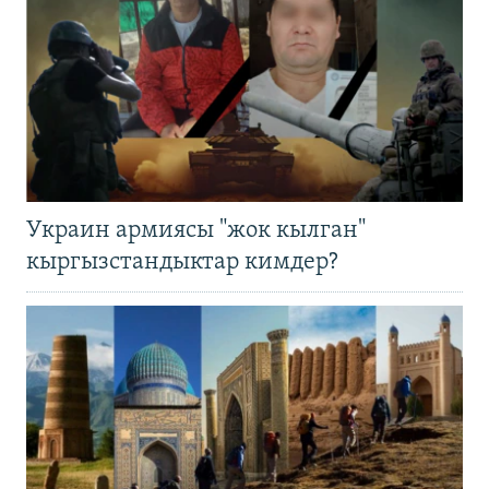
Украин армиясы "жок кылган"
кыргызстандыктар кимдер?