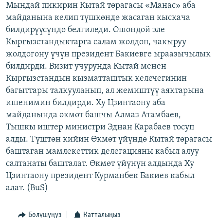
Мындай пикирин Кытай төрагасы «Манас» аба
ОНЛАЙН ШЕРИНЕ
ЭЖЕ-СИҢДИЛЕР
майданына келип түшкөндө жасаган кыскача
АЗАТТЫК+
билдирүүсүндө белгиледи. Ошондой эле
Кыргызстандыктарга салам жолдоп, чакыруу
ЫҢГАЙСЫЗ СУРООЛОР
жолдогону үчүн президент Бакиевге ыраазычылык
билдирди. Визит учурунда Кытай менен
ЭЕ/АРнун бардык сайттары
Кыргызстандын кызматташтык келечегинин
багыттары талкууланып, ал жемиштүү аяктарына
ишенимин билдирди. Ху Цзинтаону аба
майданында өкмөт башчы Алмаз Атамбаев,
Тышкы иштер министри Эднан Карабаев тосуп
алды. Түштөн кийин Өкмөт үйүндө Кытай төрагасы
баштаган мамлекеттик делегацияны кабыл алуу
салтанаты башталат. Өкмөт үйүнүн алдында Ху
Цзинтаону президент Курманбек Бакиев кабыл
алат. (BuS)
Бөлүшүңүз
Катталыңыз