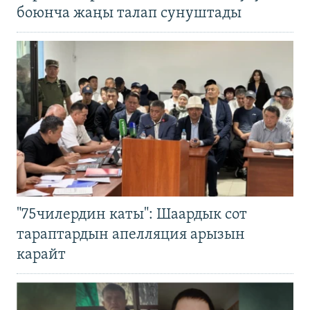
боюнча жаңы талап сунуштады
"75чилердин каты": Шаардык сот
тараптардын апелляция арызын
карайт