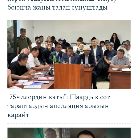
боюнча жаңы талап сунуштады
"75чилердин каты": Шаардык сот
тараптардын апелляция арызын
карайт