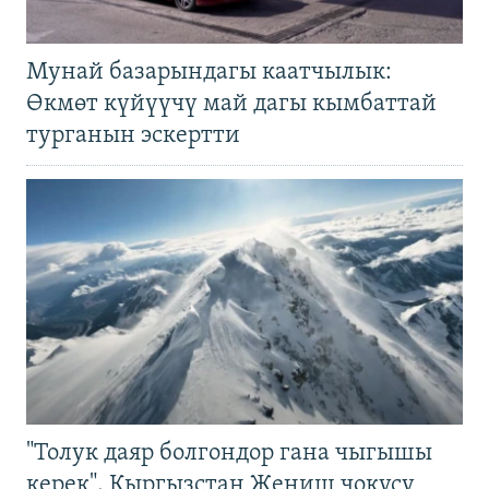
Мунай базарындагы каатчылык:
Өкмөт күйүүчү май дагы кымбаттай
турганын эскертти
"Толук даяр болгондор гана чыгышы
керек". Кыргызстан Жеңиш чокусу