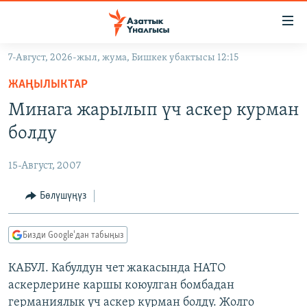
Линктер
Мазмунга
өтүңүз
7-Август, 2026-жыл, жума, Бишкек убактысы 12:15
Навигацияга
ЖАҢЫЛЫКТАР
өтүңүз
ЖАҢЫЛЫКТАР
КЫРГЫЗСТАН
Издөөгө
Минага жарылып үч аскер курман
салыңыз
ДҮЙНӨ
КЫРГЫЗСТАН
болду
УКРАИНА
САЯСАТ
ДҮЙНӨ
15-Август, 2007
АТАЙЫН ИЛИКТӨӨ
ЭКОНОМИКА
БОРБОР АЗИЯ
ТВ ПРОГРАММАЛАР
Бөлүшүңүз
МАДАНИЯТ
ПОДКАСТ
БҮГҮН АЗАТТЫКТА
Бизди Google'дан табыңыз
ӨЗГӨЧӨ ПИКИР
ЭКСПЕРТТЕР ТАЛДАЙТ
КАБУЛ. Кабулдун чет жакасында НАТО
БИЗ ЖАНА ДҮЙНӨ
Русский
аскерлерине каршы коюулган бомбадан
ДАНИСТЕ
германиялык үч аскер курман болду. Жолго