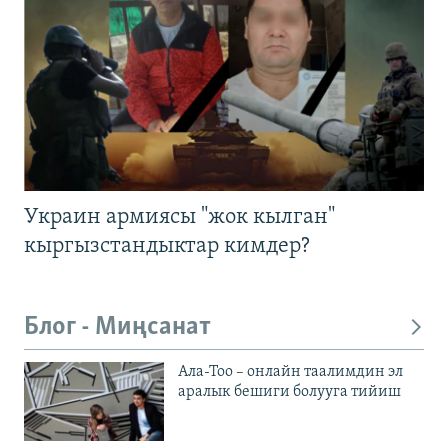
Украин армиясы "жок кылган"
кыргызстандыктар кимдер?
Блог - Миңсанат
Ала-Тоо – онлайн таалимдин эл
аралык бешиги болууга тийиш