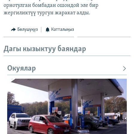
орнотулган бомбадан ошондой эле бир
ОНЛАЙН ШЕРИНЕ
ЭЖЕ-СИҢДИЛЕР
жергиликтүү тургун жаракат алды.
АЗАТТЫК+
ЫҢГАЙСЫЗ СУРООЛОР
Бөлүшүңүз
Катталыңыз
ЭЕ/АРнун бардык сайттары
Дагы кызыктуу баяндар
Окуялар