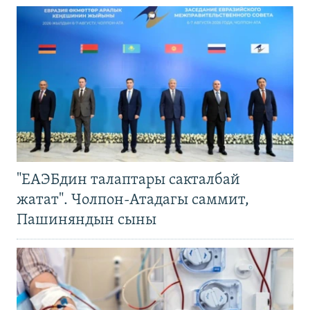
"ЕАЭБдин талаптары сакталбай
жатат". Чолпон-Атадагы саммит,
Пашиняндын сыны