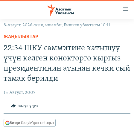
Линктер
Мазмунга
өтүңүз
8-Август, 2026-жыл, ишемби, Бишкек убактысы 10:11
Навигацияга
ЖАҢЫЛЫКТАР
өтүңүз
ЖАҢЫЛЫКТАР
КЫРГЫЗСТАН
Издөөгө
22:34 ШКУ саммитине катышуу
салыңыз
ДҮЙНӨ
КЫРГЫЗСТАН
үчүн келген конокторго кыргыз
УКРАИНА
САЯСАТ
ДҮЙНӨ
президентинин атынан кечки сый
АТАЙЫН ИЛИКТӨӨ
ЭКОНОМИКА
БОРБОР АЗИЯ
тамак берилди
ТВ ПРОГРАММАЛАР
МАДАНИЯТ
15-Август, 2007
ПОДКАСТ
БҮГҮН АЗАТТЫКТА
Бөлүшүңүз
ӨЗГӨЧӨ ПИКИР
ЭКСПЕРТТЕР ТАЛДАЙТ
БИЗ ЖАНА ДҮЙНӨ
Русский
Бизди Google'дан табыңыз
ДАНИСТЕ