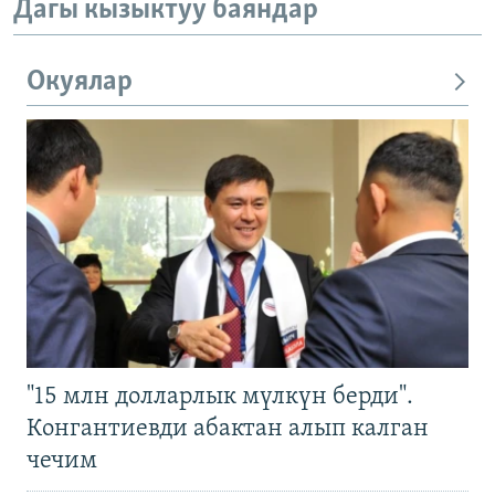
Дагы кызыктуу баяндар
Окуялар
"15 млн долларлык мүлкүн берди".
Конгантиевди абактан алып калган
чечим