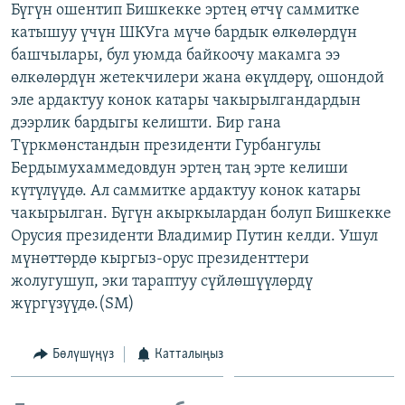
Бүгүн ошентип Бишкекке эртең өтчү саммитке
ОНЛАЙН ШЕРИНЕ
ЭЖЕ-СИҢДИЛЕР
катышуу үчүн ШКУга мүчө бардык өлкөлөрдүн
АЗАТТЫК+
башчылары, бул уюмда байкоочу макамга ээ
өлкөлөрдүн жетекчилери жана өкүлдөрү, ошондой
ЫҢГАЙСЫЗ СУРООЛОР
эле ардактуу конок катары чакырылгандардын
дээрлик бардыгы келишти. Бир гана
ЭЕ/АРнун бардык сайттары
Түркмөнстандын президенти Гурбангулы
Бердымухаммедовдун эртең таң эрте келиши
күтүлүүдө. Ал саммитке ардактуу конок катары
чакырылган. Бүгүн акыркылардан болуп Бишкекке
Орусия президенти Владимир Путин келди. Ушул
мүнөттөрдө кыргыз-орус президенттери
жолугушуп, эки тараптуу сүйлөшүүлөрдү
жүргүзүүдө.(SM)
Бөлүшүңүз
Катталыңыз