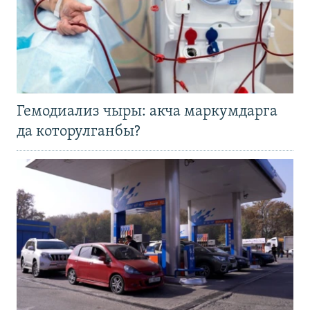
Гемодиализ чыры: акча маркумдарга
да которулганбы?