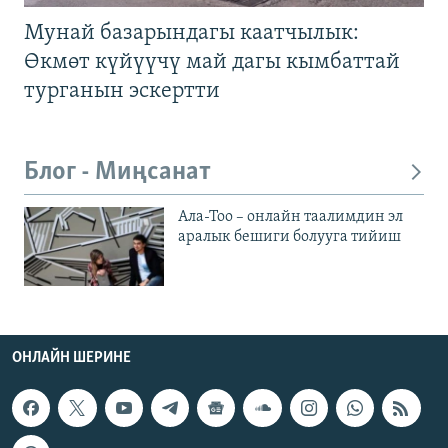
Мунай базарындагы каатчылык:
Өкмөт күйүүчү май дагы кымбаттай
турганын эскертти
Блог - Миңсанат
Ала-Тоо – онлайн таалимдин эл
аралык бешиги болууга тийиш
ОНЛАЙН ШЕРИНЕ