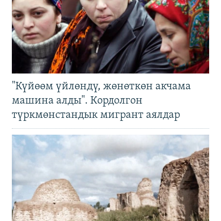
"Күйөөм үйлөндү, жөнөткөн акчама
машина алды". Кордолгон
түркмөнстандык мигрант аялдар