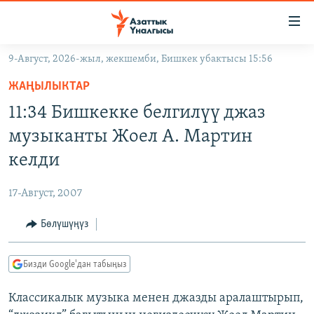
Линктер
Мазмунга
өтүңүз
9-Август, 2026-жыл, жекшемби, Бишкек убактысы 15:56
Навигацияга
ЖАҢЫЛЫКТАР
өтүңүз
ЖАҢЫЛЫКТАР
КЫРГЫЗСТАН
Издөөгө
11:34 Бишкекке белгилүү джаз
салыңыз
ДҮЙНӨ
КЫРГЫЗСТАН
музыканты Жоел А. Мартин
УКРАИНА
САЯСАТ
ДҮЙНӨ
келди
АТАЙЫН ИЛИКТӨӨ
ЭКОНОМИКА
БОРБОР АЗИЯ
17-Август, 2007
ТВ ПРОГРАММАЛАР
МАДАНИЯТ
Бөлүшүңүз
ПОДКАСТ
БҮГҮН АЗАТТЫКТА
ӨЗГӨЧӨ ПИКИР
ЭКСПЕРТТЕР ТАЛДАЙТ
Бизди Google'дан табыңыз
БИЗ ЖАНА ДҮЙНӨ
Русский
Классикалык музыка менен джазды аралаштырып,
ДАНИСТЕ