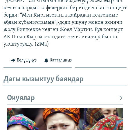
“джэзикл” багытынын негиздөөчүсү Жоел Мартин
ОНЛАЙН ШЕРИНЕ
ЭЖЕ-СИҢДИЛЕР
кечээ шаардык кафелердин биринде чакан концерт
берди. “Мен Кыргызстанга кайрадан келгениме
АЗАТТЫК+
абдан кубанычтамын”,-деди ушуну менен экинчи
ЫҢГАЙСЫЗ СУРООЛОР
жолу Бишкекке келген Жоел Мартин. Бул концерт
АКШнын Кыргызстандагы элчилиги тарабынан
уюштурулду. (ZMa)
ЭЕ/АРнун бардык сайттары
Бөлүшүңүз
Катталыңыз
Дагы кызыктуу баяндар
Окуялар