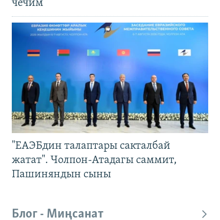
чечим
"ЕАЭБдин талаптары сакталбай
жатат". Чолпон-Атадагы саммит,
Пашиняндын сыны
Блог - Миңсанат