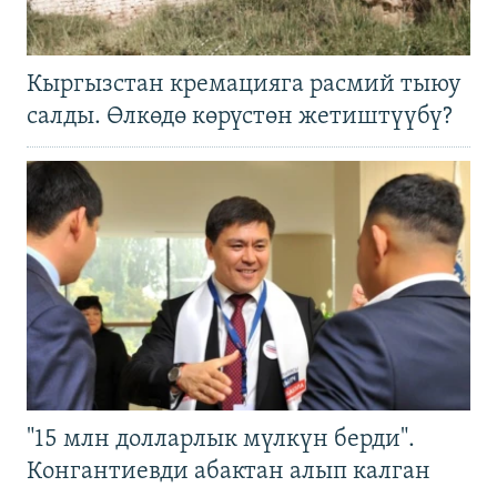
Кыргызстан кремацияга расмий тыюу
салды. Өлкөдө көрүстөн жетиштүүбү?
"15 млн долларлык мүлкүн берди".
Конгантиевди абактан алып калган