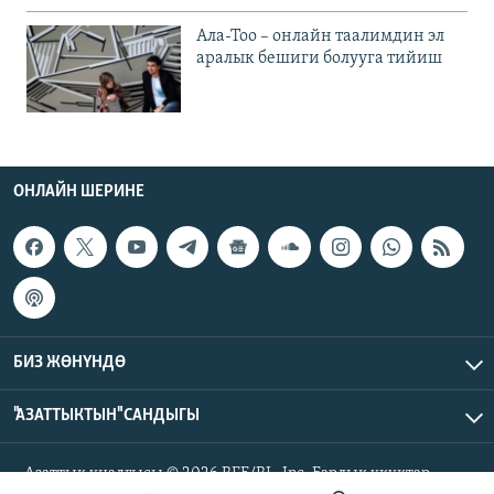
Ала-Тоо – онлайн таалимдин эл
аралык бешиги болууга тийиш
ОНЛАЙН ШЕРИНЕ
БИЗ ЖӨНҮНДӨ
"АЗАТТЫКТЫН" САНДЫГЫ
Азаттык үналгысы © 2026 RFE/RL, Inc. Бардык укуктар