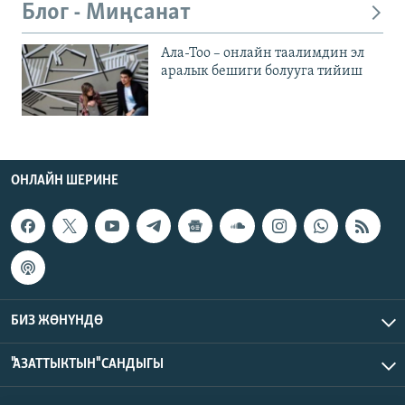
Блог - Миңсанат
Ала-Тоо – онлайн таалимдин эл
аралык бешиги болууга тийиш
ОНЛАЙН ШЕРИНЕ
БИЗ ЖӨНҮНДӨ
"АЗАТТЫКТЫН" САНДЫГЫ