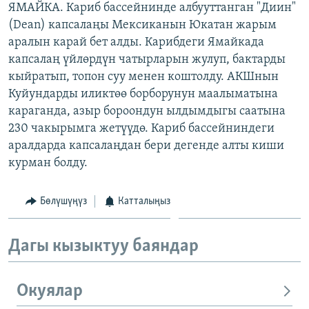
ЯМАЙКА. Кариб бассейнинде албууттанган "Диин"
ОНЛАЙН ШЕРИНЕ
ЭЖЕ-СИҢДИЛЕР
(Dean) капсалаңы Мексиканын Юкатан жарым
АЗАТТЫК+
аралын карай бет алды. Карибдеги Ямайкада
капсалаң үйлөрдүн чатырларын жулуп, бактарды
ЫҢГАЙСЫЗ СУРООЛОР
кыйратып, топон суу менен коштолду. АКШнын
Куйундарды иликтөө борборунун маалыматына
ЭЕ/АРнун бардык сайттары
караганда, азыр бороондун ылдымдыгы саатына
230 чакырымга жетүүдө. Кариб бассейниндеги
аралдарда капсалаңдан бери дегенде алты киши
курман болду.
Бөлүшүңүз
Катталыңыз
Дагы кызыктуу баяндар
Окуялар