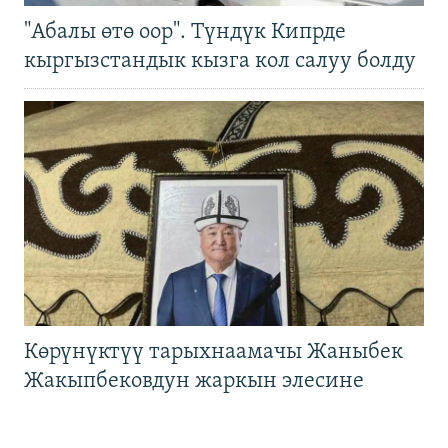
"Абалы өтө оор". Түндүк Кипрде
кыргызстандык кызга кол салуу болду
Көрүнүктүү тарыхнаамачы Жаныбек
Жакыпбековдун жаркын элесине