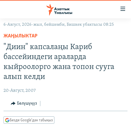
Линктер
Мазмунга
өтүңүз
6-Август, 2026-жыл, бейшемби, Бишкек убактысы 08:25
Навигацияга
ЖАҢЫЛЫКТАР
өтүңүз
ЖАҢЫЛЫКТАР
КЫРГЫЗСТАН
Издөөгө
"Диин" капсалаңы Кариб
салыңыз
ДҮЙНӨ
КЫРГЫЗСТАН
бассейиндеги араларда
УКРАИНА
САЯСАТ
ДҮЙНӨ
кыйроолорго жана топон сууга
АТАЙЫН ИЛИКТӨӨ
ЭКОНОМИКА
БОРБОР АЗИЯ
алып келди
ТВ ПРОГРАММАЛАР
МАДАНИЯТ
20-Август, 2007
ПОДКАСТ
БҮГҮН АЗАТТЫКТА
Бөлүшүңүз
ӨЗГӨЧӨ ПИКИР
ЭКСПЕРТТЕР ТАЛДАЙТ
БИЗ ЖАНА ДҮЙНӨ
Русский
Бизди Google'дан табыңыз
ДАНИСТЕ