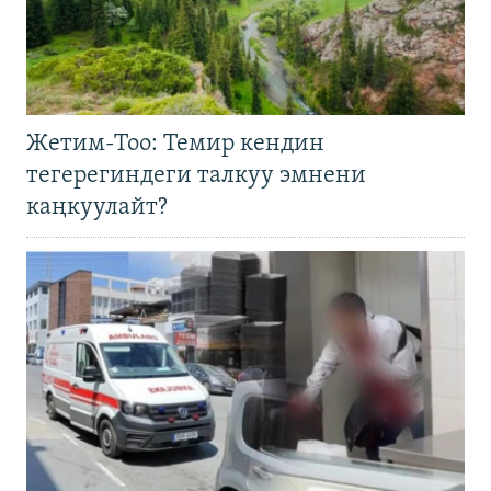
Жетим-Тоо: Темир кендин
тегерегиндеги талкуу эмнени
каңкуулайт?