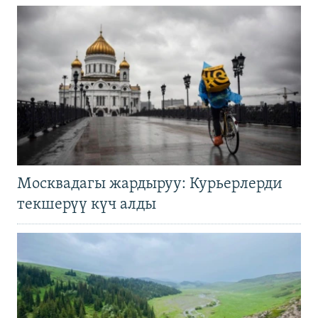
Москвадагы жардыруу: Курьерлерди
текшерүү күч алды