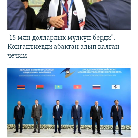
"15 млн долларлык мүлкүн берди".
Конгантиевди абактан алып калган
чечим