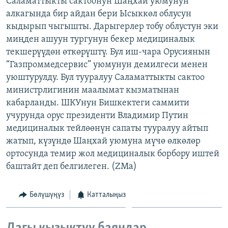
Саламаттыкты сактоонун Шаңхай уюмунун
ОНЛАЙН ШЕРИНЕ
ЭЖЕ-СИҢДИЛЕР
алкагында бир айдан бери Ысыккөл облусун
кыдырып чыгышты. Дарыгерлер тобу облустун эки
АЗАТТЫК+
миңден ашуун тургунун бекер медициналык
ЫҢГАЙСЫЗ СУРООЛОР
текшерүүдөн өткөрүштү. Бул иш-чара Орусиянын
“Газпроммедсервис” уюмунун демилгеси менен
уюштурулду. Бул тууралуу Саламаттыкты сактоо
ЭЕ/АРнун бардык сайттары
министрлигинин маалымат кызматынан
кабарланды. ШКУнун Бишкектеги саммити
учурунда орус президенти Владимир Путин
медициналык тейлөөнүн сапаты тууралуу айтып
жатып, күзүндө Шаңхай уюмуна мүчө өлкөлөр
ортосунда темир жол медициналык борбору иштей
баштайт деп белгилеген. (ZMa)
Бөлүшүңүз
Катталыңыз