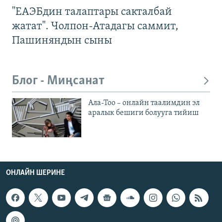
"ЕАЭБдин талаптары сакталбай
жатат". Чолпон-Атадагы саммит,
Пашиняндын сыны
Блог - Миңсанат
Ала-Тоо – онлайн таалимдин эл
аралык бешиги болууга тийиш
ОНЛАЙН ШЕРИНЕ