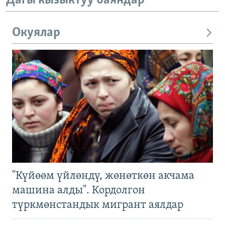
Дагы кызыктуу баяндар
Окуялар
"Күйөөм үйлөндү, жөнөткөн акчама
машина алды". Кордолгон
түркмөнстандык мигрант аялдар