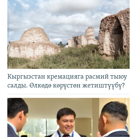
Кыргызстан кремацияга расмий тыюу
салды. Өлкөдө көрүстөн жетиштүүбү?