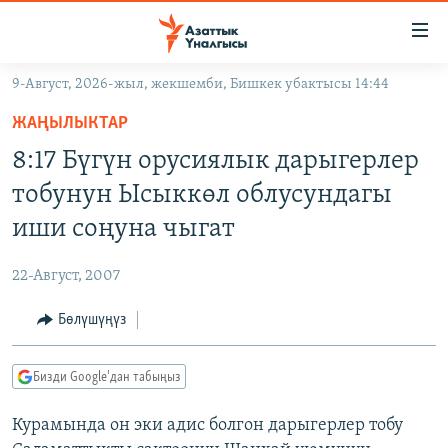
Линктер
Мазмунга
өтүңүз
9-Август, 2026-жыл, жекшемби, Бишкек убактысы 14:44
Навигацияга
ЖАҢЫЛЫКТАР
өтүңүз
ЖАҢЫЛЫКТАР
КЫРГЫЗСТАН
Издөөгө
8:17 Бүгүн орусиялык дарыгерлер
салыңыз
ДҮЙНӨ
КЫРГЫЗСТАН
тобунун Ысыккөл облусундагы
УКРАИНА
САЯСАТ
ДҮЙНӨ
иши соңуна чыгат
АТАЙЫН ИЛИКТӨӨ
ЭКОНОМИКА
БОРБОР АЗИЯ
22-Август, 2007
ТВ ПРОГРАММАЛАР
МАДАНИЯТ
Бөлүшүңүз
ПОДКАСТ
БҮГҮН АЗАТТЫКТА
ӨЗГӨЧӨ ПИКИР
ЭКСПЕРТТЕР ТАЛДАЙТ
Бизди Google'дан табыңыз
БИЗ ЖАНА ДҮЙНӨ
Русский
Курамында он эки адис болгон дарыгерлер тобу
ДАНИСТЕ