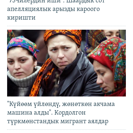
"75чилердин иши": Шаардык сот
апелляциялык арызды кароого
киришти
"Күйөөм үйлөндү, жөнөткөн акчама
машина алды". Кордолгон
түркмөнстандык мигрант аялдар