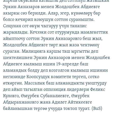
апрель окуясына катышты деп соттолуп жатышкан
ОНЛАЙН ШЕРИНЕ
ЭЖЕ-СИҢДИЛЕР
Эркин Акназаров менен Жолдошбек Абдиевге
акыркы сөз берилди. Алар, эгер, күнөөлөрү бар
АЗАТТЫК+
болсо кечирип коюушун соттон суранышты.
ЫҢГАЙСЫЗ СУРООЛОР
Соңунан сот өкүм чыгаруу үчүн танапис
жарыялады. Кечээки сот отурумунда мамлекеттик
айыптоочу соттон Эркин Акназаровго беш жыл,
ЭЕ/АРнун бардык сайттары
Жолдошбек Абдиевге төрт жыл жаза чектөөнү
сураган. Милицияга каршы таш ыргытты деп
шектелишкен Эркин Акназаров менен Жолдошбек
Абдиевге кылмыш ишин 19-апрелде баш
аламандык болду деп козголгон кылмыш ишинин
негизинде Коопсуздук комитети тергеп, сотко
өткөргөн. Массалык баш аламандыкты уюштурду
деп айып тагылган оппозиция лидерлери Феликс
Куловго, Өмүрбек Субаналиевге, Өмүрбек
Абдырахмановго жана Адилет Айтикеевге
байланышкан тергөө учурда токтоп турат. (BuS)