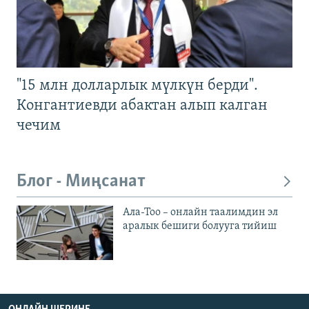
"15 млн долларлык мүлкүн берди".
Конгантиевди абактан алып калган
чечим
Блог - Миңсанат
Ала-Тоо – онлайн таалимдин эл
аралык бешиги болууга тийиш