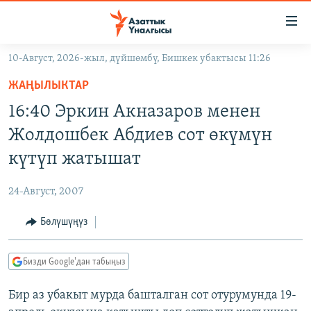
Линктер
Мазмунга
өтүңүз
10-Август, 2026-жыл, дүйшөмбү, Бишкек убактысы 11:26
Навигацияга
ЖАҢЫЛЫКТАР
өтүңүз
ЖАҢЫЛЫКТАР
КЫРГЫЗСТАН
Издөөгө
16:40 Эркин Акназаров менен
салыңыз
ДҮЙНӨ
КЫРГЫЗСТАН
Жолдошбек Абдиев сот өкүмүн
УКРАИНА
САЯСАТ
ДҮЙНӨ
күтүп жатышат
АТАЙЫН ИЛИКТӨӨ
ЭКОНОМИКА
БОРБОР АЗИЯ
24-Август, 2007
ТВ ПРОГРАММАЛАР
МАДАНИЯТ
Бөлүшүңүз
ПОДКАСТ
БҮГҮН АЗАТТЫКТА
ӨЗГӨЧӨ ПИКИР
ЭКСПЕРТТЕР ТАЛДАЙТ
Бизди Google'дан табыңыз
БИЗ ЖАНА ДҮЙНӨ
Русский
Бир аз убакыт мурда башталган сот отурумунда 19-
ДАНИСТЕ