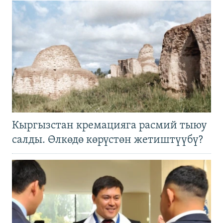
Кыргызстан кремацияга расмий тыюу
салды. Өлкөдө көрүстөн жетиштүүбү?