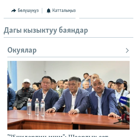
Бөлүшүңүз
Катталыңыз
Дагы кызыктуу баяндар
Окуялар